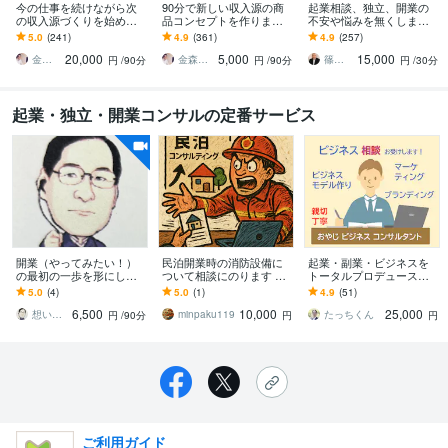
今の仕事を続けながら次
90分で新しい収入源の商
起業相談、独立、開業の
の収入源づくりを始めら
品コンセプトを作ります
不安や悩みを無くします 1
れます 独自ポジションづ
弱み×強みで競合と比較さ
8の質問で悩みに回答。希
5.0
(241)
4.9
(361)
4.9
(257)
くりからメニュー・集客
れない独自ポジションを
望者には15分ビデオチャ
20,000
5,000
15,000
経路・収支仮説まで整理
整理します
ットOK！
金森正治
金森正治
篠田圭三
円
/90分
円
/90分
円
/30分
起業・独立・開業コンサルの定番サービス
開業（やってみたい！）
民泊開業時の消防設備に
起業・副業・ビジネスを
の最初の一歩を形にしま
ついて相談にのります 民
トータルプロデュースし
す 開業したいというあな
泊相談100件以上経験！元
ます 経験豊富コンサルが
5.0
(4)
5.0
(1)
4.9
(51)
たの想いをしっかりと受
消防士が相談にのりま
強みを活かしたビジネス
6,500
10,000
25,000
け止めます。
す！
設計から集客まで伴走
想いを実現できる形にする開業支援のプロ
minpaku119
たっちくん
円
/90分
円
円
ご利用ガイド