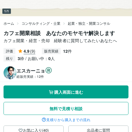
1/1
ホーム
コンサルティング・士業
起業・独立・開業コンサル
カフェ開業相談 あなたのモヤモヤ解決します
カフェ開業・経営・売却 経験者に質問してみたいあなたへ
4.9
(9)
12
件
評価
販売実績
3
枠 / お願い中：
0
人
残り
エスカーニョ
総販売実績：
12件
購入画面に進む
無料で見積り相談
見積りから購入までの流れ
お気に入り(40)
出品者に質問