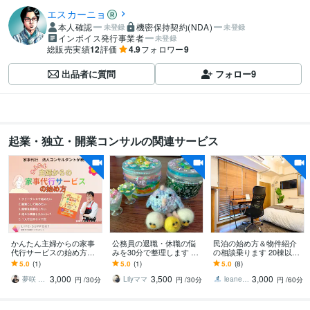
エスカーニョ
本人確認
機密保持契約(NDA)
未登録
未登録
インボイス発行事業者
未登録
総販売実績
12
評価
4.9
フォロワー
9
出品者に質問
フォロー
9
起業・独立・開業コンサルの関連サービス
かんたん主婦からの家事
公務員の退職・休職の悩
民泊の始め方＆物件紹介
代行サービスの始め方教
みを30分で整理します 実
の相談乗ります 20棟以上
えます 難しい集客は無料
際に悩み、行動した経験
の民泊を手掛けたノウハ
5.0
(1)
5.0
(1)
5.0
(8)
で完全自動化、副業から
をもとに現実的にお伝え
ウを実態とともにお伝え
3,000
3,500
3,000
簡単に収入アップします
します
します
夢咲 ジュン
Lilyママ
leaneve
円
/30分
円
/30分
円
/60分