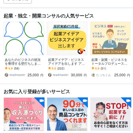
起業・独立・開業コンサルの人気サービス
あなたのビジネスの状況
起業アイデア・ビジネス
起業・副業・ビジネスを
を整理する壁打ちします
アイデアを出します アイ
トータルプロデュースし
ディスカッション相手と
デアに困った方向け。ビ
ます 経験豊富コンサルが
4.9
(58)
5.0
(222)
4.9
(51)
して相談に乗ります
ジネスアイデア出しまく
強みを活かしたビジネス
25,000
30,000
25,000
り！
設計から集客まで伴走
readmaster
readmaster
たっちくん
円
円
円
お気に入り登録が多いサービス