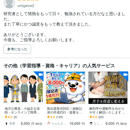
umigame2
研究者として情熱をもって日々、勉強されている方だなと思いまし
た。

また丁寧にかつ誠意をもって教えて頂きました。

ありがとうございます。

参考になった
その他（学習指導・資格・キャリア）の人気サービス
地方公務員・小論文を添
新出題形式対応！経験記
解剖学や運動学を分かり
削・オンラインで指導し
述の作成代行・提案をし
やすく解説いたします 運
ます 苦手意識を持つ方や
ます 土木施工管理技士の
動器認定理学療法士が図
5.0
(3)
5.0
(125)
5.0
(25)
初心者にも、懇切・丁寧
経験記述が書けない方向
解を用いて説明いたしま
6,000
16,000
6,000
に指導します。
け※質問2つ分
す。
吾輩は猫！
ちゃんさと技師
とし＠PT×Photographer
円
/60分
円
円
/60分