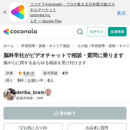
ホーム
学習指導・資格・キャリア相談
その他（学習指導・資格・キャリ
脳科学社がビデオチャットで相談・質問に乗ります
脳や心に関するあらゆる相談を受け付けます
5.0
(4)
4
件
評価
販売実績
5
枠 / お願い中：
0
人
残り
deriba_brain
総販売実績：
19件
受付終了
お気に入り(0)
出品者に質問