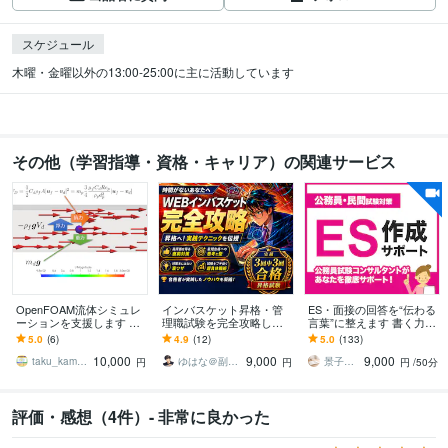
スケジュール
木曜・金曜以外の13:00-25:00に主に活動しています
その他（学習指導・資格・キャリア）の関連サービス
OpenFOAM流体シミュレ
インバスケット昇格・管
ES・面接の回答を“伝わる
ーションを支援します 流
理職試験を完全攻略しま
言葉”に整えます 書く力と
体解析の計算実行、可視
す 昇格試験・アセスメン
話す力、どちらも一緒に
5.0
(6)
4.9
(12)
5.0
(133)
化、学習支援を解説（技
ト・WEBテスト攻略の実
磨けます。
10,000
9,000
9,000
術支援）
践的テクニック
taku_kamakiri
ゆはな＠副業・マーケティングの専門家
景子先生
円
円
円
/50分
評価・感想（4件）- 非常に良かった