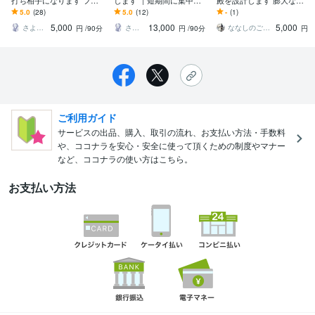
打ち相手になります フリ
します ｜短期間に集中し
殿を設計します 膨大な試
ーランス・会社経営経験
て事業や考えの整理をし
験範囲を目次法×場所法で
5.0
(28)
5.0
(12)
-
(1)
あり／思考の整理に活用
たい方へ
攻略。日常の景色を武器
5,000
13,000
5,000
ください
にする
さよ／仕事やビジネスの壁打ち
さよ／仕事やビジネスの壁打ち
ななしのごんべ薬行宅簿F
円
/90分
円
/90分
円
ご利用ガイド
サービスの出品、購入、取引の流れ、お支払い方法・手数料
や、ココナラを安心・安全に使って頂くための制度やマナー
など、ココナラの使い方はこちら。
お支払い方法