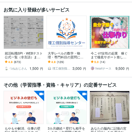
お気に入り登録が多いサービス
就活転職SPI・WEBテスト
大学レベルの数学・物
今こそ❗️女性の起業 稼ぐ
公式一覧（非言語）ます
理・専門科目の質問に答
まで徹底サポート致しま
採用試験（新卒・キャリ
えます 試験問題・授業課
す 「在宅わたしビジネ
4.9
(673)
4.9
(129)
5.0
(14)
ア）の第一関門をサクッ
題・レポートなどに関す
ス」あなたの魅力を仕事
1,500
3,000
9,500
と突破したい人！
る質問をぶつけて下さい
にかえて収入アップ♫
つねおじさん
理工個別指導センター
heartナース
円
円
円
その他（学習指導・資格・キャリア）の定番サービス
もやもや解消、仕事の壁
3カ月継続＊壁打ち相手を
あなたの脳内に記憶の宮