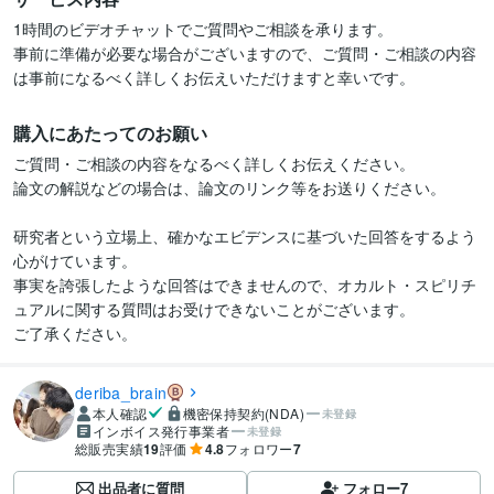
1時間のビデオチャットでご質問やご相談を承ります。

事前に準備が必要な場合がございますので、ご質問・ご相談の内容
は事前になるべく詳しくお伝えいただけますと幸いです。
購入にあたってのお願い
ご質問・ご相談の内容をなるべく詳しくお伝えください。

論文の解説などの場合は、論文のリンク等をお送りください。

研究者という立場上、確かなエビデンスに基づいた回答をするよう
心がけています。

事実を誇張したような回答はできませんので、オカルト・スピリチ
ュアルに関する質問はお受けできないことがございます。

ご了承ください。
deriba_brain
本人確認
機密保持契約(NDA)
未登録
インボイス発行事業者
未登録
総販売実績
19
評価
4.8
フォロワー
7
出品者に質問
フォロー
7