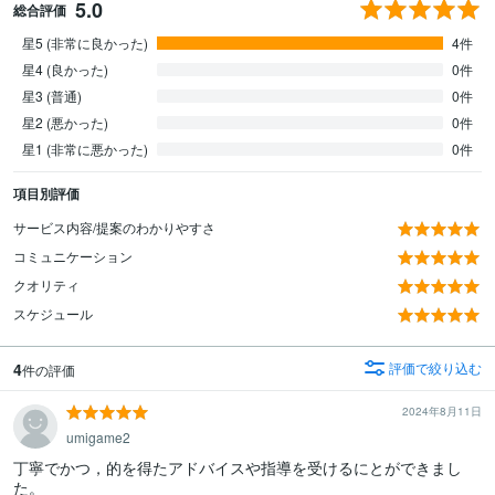
5.0
総合評価
星5 (非常に良かった)
4件
星4 (良かった)
0件
星3 (普通)
0件
星2 (悪かった)
0件
星1 (非常に悪かった)
0件
項目別評価
サービス内容/提案のわかりやすさ
コミュニケーション
クオリティ
スケジュール
4
評価で絞り込む
件の評価
2024年8月11日
umigame2
丁寧でかつ，的を得たアドバイスや指導を受けるにとができまし
た。
