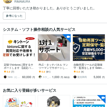
RIMAMURA
丁寧に回答いただき助かりました。ありがとうございました。
参考になった
システム・ソフト操作相談の人気サービス
定額でkintoneに関するサ
PLC・タッチパネル マン
自動売買ツールの定期保
ポートします 【認定パー
ツーマンでサポートしま
守・監視をします Seleniu
トナー】中小企業のkinton
す 画面共有を使ったマン
m製ツールを月次点検し軽
5.0
(7)
5.0
(91)
5.0
(4)
eシステムを定額開発
ツーマン形式で丁寧にサ
微な不具合に対応
60,000
1,000
5,000
ポートします
hero（ヒーロー）｜kintone
スケ_PLC教室
龍光和尚
円
円
/60分
円
お気に入り登録が多いサービス