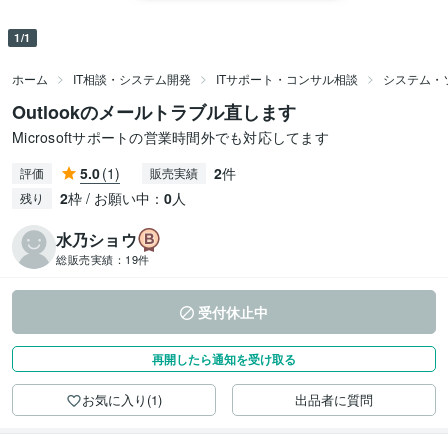
1/1
ホーム
IT相談・システム開発
ITサポート・コンサル相談
システム・
Outlookのメールトラブル直します
Microsoftサポートの営業時間外でも対応してます
5.0
(1)
2
件
評価
販売実績
2
枠 / お願い中：
0
人
残り
水乃ショウ
総販売実績：
19件
受付休止中
再開したら通知を受け取る
お気に入り(1)
出品者に質問