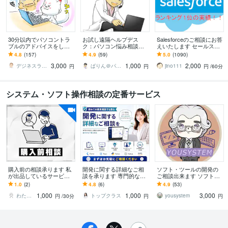
30分以内でパソコントラ
お試し遠隔ヘルプデス
Salesforceのご相談にお答
ブルのアドバイスをしま
ク：パソコン悩み相談承
えいたします セールスフ
す 現役IT屋がパソコント
ります 日本HP、マイクロ
ォース歴10年超(導入/開発
4.8
(157)
4.9
(59)
5.0
(1090)
ラブルの原因を初期診断
ソフトでの12年のエンジ
責任者&運用責任者）
3,000
1,000
2,000
いたします！
ニアの経験で！
デジネスラボ【ITの万事屋】
ぱりん＠パソコンとお絵描きの先生
jino111
円
円
円
/60分
システム・ソフト操作相談の定番サービス
購入前の相談承ります 私
開発に関する詳細なご相
ソフト・ツールの開発の
が出品しているサービス
談を承ります 専門的な開
ご相談出来ます ソフトウ
について購入前に相談可
発力と豊富な経験を活か
ェアやツールの開発のご
1.0
(2)
4.8
(6)
4.9
(53)
能です
し、細やかな丁寧な対応
相談をいただけます。
1,000
1,000
3,000
わたゆー｜Notionサポート
トップクラス
yousystem
円
/30分
円
円