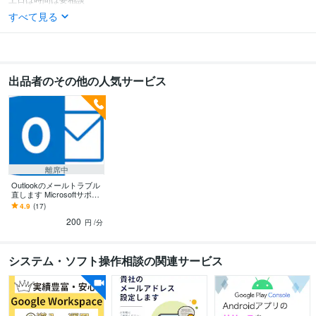
すべて見る
出品者のその他の人気サービス
離席中
Outlookのメールトラブル
直します Microsoftサポー
トの営業時間外でも対応
4.9
(17)
してます
200
円
/分
システム・ソフト操作相談の関連サービス