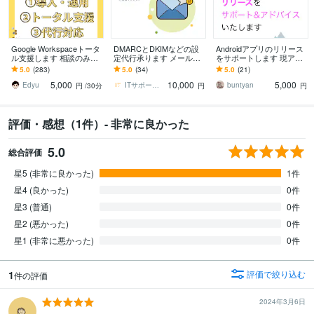
Google Workspaceトータ
DMARCとDKIMなどの設
Androidアプリのリリース
ル支援します 相談のみ・
定代行承ります メールア
をサポートします 現アプ
全部お任せでもOK！現役
ドレスをコストを抑えて
リ開発者がリリースまで
5.0
(283)
5.0
(34)
5.0
(21)
管理者がしっかりサポー
運用したい方のお役に立
サポート&アドバイス致し
5,000
10,000
5,000
ト！
ちます
ます
Edyu
ITサポーターKUMA222
buntyan
円
/30分
円
円
評価・感想（1件）- 非常に良かった
5.0
総合評価
星5 (非常に良かった)
1件
星4 (良かった)
0件
星3 (普通)
0件
星2 (悪かった)
0件
星1 (非常に悪かった)
0件
1
評価で絞り込む
件の評価
2024年3月6日