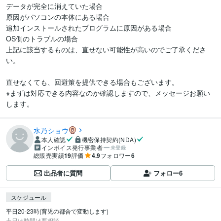
データが完全に消えていた場合

原因がパソコンの本体にある場合

追加インストールされたプログラムに原因がある場合

OS側のトラブルの場合

上記に該当するものは、直せない可能性が高いのでご了承くださ
い。

直せなくても、回避策を提供できる場合もございます。

※まずは対応できる内容なのか確認しますので、メッセージお願い
します。
水乃ショウ
本人確認
機密保持契約(NDA)
インボイス発行事業者
未登録
総販売実績
19
評価
4.9
フォロワー
6
出品者に質問
フォロー
6
スケジュール
平日20-23時(育児の都合で変動します)

土日は時間は要相談