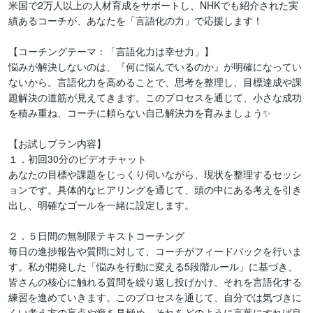
米国で2万人以上の人材育成をサポートし、NHKでも紹介された実
績あるコーチが、あなたを「言語化の力」で応援します！

【コーチングテーマ：「言語化力は幸せ力」】

悩みが解決しないのは、『何に悩んでいるのか』が明確になってい
ないから。言語化力を高めることで、思考を整理し、目標達成や課
題解決の道筋が見えてきます。このプロセスを通じて、小さな成功
を積み重ね、コーチに頼らない自己解決力を育みましょう✨️

【お試しプラン内容】

１．初回30分のビデオチャット

あなたの目標や課題をじっくり伺いながら、現状を整理するセッシ
ョンです。具体的なヒアリングを通じて、頭の中にある考えを引き
出し、明確なゴールを一緒に設定します。

２．５日間の無制限テキストコーチング

毎日の進捗報告や質問に対して、コーチがフィードバックを行いま
す。私が開発した「悩みを行動に変える5段階ルール」に基づき、
皆さんの核心に触れる質問を繰り返し投げかけ、それを言語化する
練習を進めていきます。このプロセスを通じて、自分では気づきに
くい考え方の盲点や癖を見極め、それをどのように言葉にすれば良