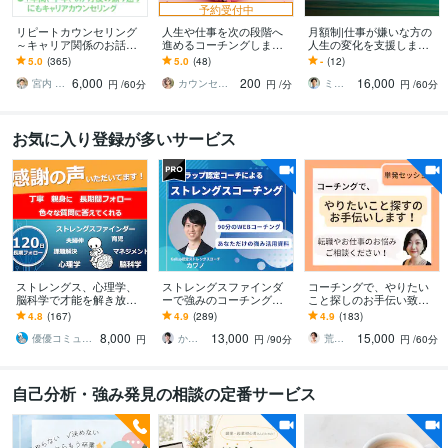
予約受付中
リピートカウンセリング
人生や仕事を次の段階へ
月額制|仕事が嫌いな方の
～キャリア関係のお話聞
進めるコーチングします
人生の変化を支援します
きます また相談したいこ
やりたいことがあるのに
「仕事が嫌」→「キャリ
5.0
(365)
5.0
(48)
-
(12)
と、少し聞いて欲しいこ
動けない方へ
アで人生を充実」に変化
6,000
200
16,000
とがあるという方に！
するコーチング
宮内 利亮 キャリアコンサルタント
カウンセリング事務所☘️オフィスカノン
ミナギル ライフコーチング
円
/60分
円
/分
円
/60分
お気に入り登録が多いサービス
ストレングス、心理学、
ストレングスファインダ
コーチングで、やりたい
脳科学で才能を解き放ち
ーで強みのコーチングを
こと探しのお手伝い致し
ます コミュニケーション
します Gallup認定ストレ
ます やりたいこと分から
4.8
(167)
4.9
(289)
4.9
(183)
に悩む人、「メンター」
ングスコーチによるオン
ないけど、楽しく仕事し
8,000
13,000
15,000
が周りにいない人向け
ラインコーチング
たい！を支援します！
優優コミュニケーション工藤
かわの ギャラップ認定ストレングスコーチ
荒井かなえ＊コーチング
円
円
/90分
円
/60分
自己分析・強み発見の相談の定番サービス