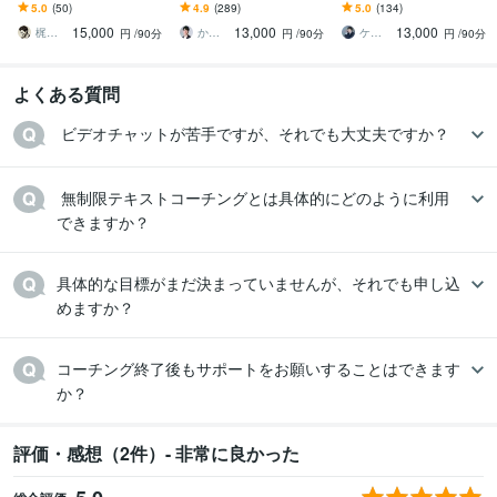
す 【図解特典つき】モヤ
します Gallup認定ストレ
レングスファインダーを
5.0
(50)
4.9
(289)
5.0
(134)
モヤがクリアに。才能×活
ングスコーチによるオン
活かしてキャリアアップ
15,000
13,000
13,000
かし方が見つかる
ラインコーチング
を目指す
梶｜Gallup認定ストレングスコーチ
かわの ギャラップ認定ストレングスコーチ
ケンジー：ストレングスコーチ
円
/90分
円
/90分
円
/90分
よくある質問
 ビデオチャットが苦手ですが、それでも大丈夫ですか？
 無制限テキストコーチングとは具体的にどのように利用
できますか？
具体的な目標がまだ決まっていませんが、それでも申し込
めますか？
コーチング終了後もサポートをお願いすることはできます
か？
評価・感想（2件）- 非常に良かった