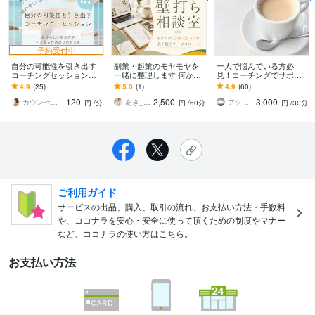
予約受付中
自分の可能性を引き出す
副業・起業のモヤモヤを
一人で悩んでいる方必
コーチングセッションし
一緒に整理します 何から
見！コーチングでサポー
ます 「やらない・決めな
始める？を60分で見える
トします 自分に自信を！
4.9
(25)
5.0
(1)
4.9
(60)
い・続かない」から卒業
化｜やさしく壁打ちしま
自分らしい人生を！コー
120
2,500
3,000
しよう♪
す
チングであなたを応援！
カウンセラー×コーチ＊ながと さとみ
あき_ゼロイチ徹底伴走ディレクター
アクダイコーチング
円
/分
円
/60分
円
/30分
ご利用ガイド
サービスの出品、購入、取引の流れ、お支払い方法・手数料
や、ココナラを安心・安全に使って頂くための制度やマナー
など、ココナラの使い方はこちら。
お支払い方法