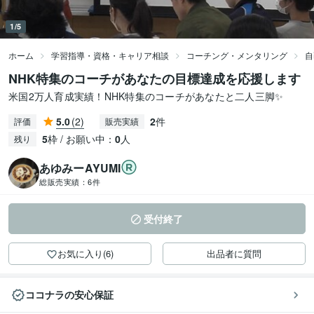
1/5
ホーム
学習指導・資格・キャリア相談
コーチング・メンタリング
自
NHK特集のコーチがあなたの目標達成を応援します
米国2万人育成実績！NHK特集のコーチがあなたと二人三脚✨️
5.0
(2)
2
件
評価
販売実績
5
枠 / お願い中：
0
人
残り
あゆみーAYUMI
総販売実績：
6件
受付終了
お気に入り(6)
出品者に質問
ココナラの安心保証