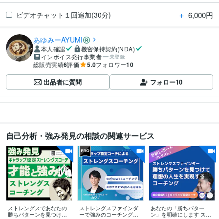
＋
6,000円
ビデオチャット１回追加(30分)
あゆみーAYUMI
本人確認
機密保持契約(NDA)
インボイス発行事業者
未登録
総販売実績
6
評価
5.0
フォロワー
10
出品者に質問
フォロー
10
自己分析・強み発見の相談の関連サービス
ストレングスであなたの
ストレングスファインダ
あなたの「勝ちパター
勝ちパターンを見つけま
ーで強みのコーチングを
ン」を明確にします スト