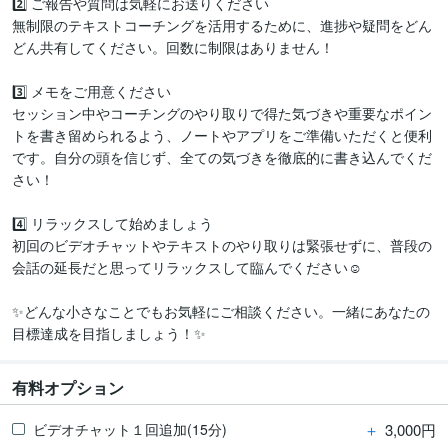
2️⃣ ご報告や質問は気軽にお送りください

無制限のテキストコーチングを活用するために、進捗や疑問をどん
どん共有してください。回数に制限はありません！

3️⃣ メモをご用意ください

セッション中やコーチングのやり取りで得た気づきや重要なポイン
トを書き留められるよう、ノートやアプリをご準備いただくと便利
です。自分の頭を信じず、全ての気づきを徹底的に書き込んでくだ
さい！

4️⃣ リラックスして始めましょう

初回のビデオチャットやテキストのやり取りは緊張せずに、普段の
会話の延長だと思ってリラックスして臨んでください☺️

✨どんな小さなことでもお気軽にご相談ください。一緒にあなたの
目標達成を目指しましょう！✨
有料オプション
＋
3,000円
ビデオチャット１回追加(15分)