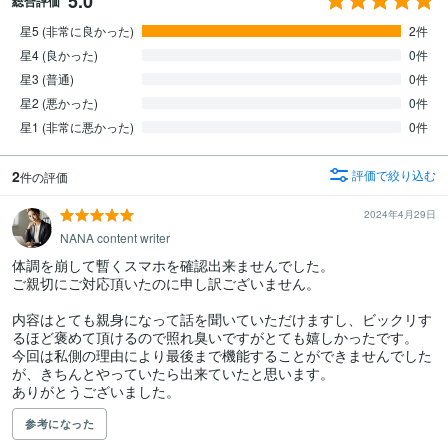
5.0
総合評価
星5 (非常に良かった)
2件
星4 (良かった)
0件
星3 (普通)
0件
星2 (悪かった)
0件
星1 (非常に悪かった)
0件
2
評価で絞り込む
件の評価
2024年4月29日
NANA content writer
体調を崩して暫くスマホを確認出来ませんでした。

ご親切にご対応頂いたのに申し訳ございません。

内容はとても親身になって話を聞いていただけますし、ビックリす
るほど褒めて頂けるので照れ臭いですがとても嬉しかったです。

今回は私側の理由により最後まで機能することができませんでした
が、きちんとやっていたら出来ていたと思います。

ありがとうございました。
参考になった