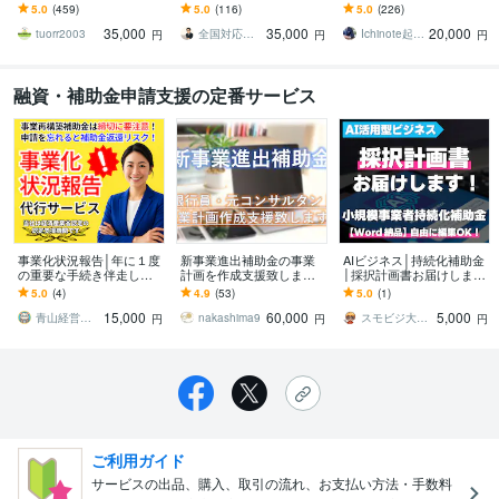
す 元銀行員が銀行、公庫
します 補助金サポート歴1
します 創業時の運転資
5.0
(459)
5.0
(116)
5.0
(226)
の融資を勝ち取る事業計
0年、毎回10～20社程度の
金・設備資金の申込の際
35,000
35,000
20,000
画書を作成します
お客様が採択
に必要な書類を作成しま
tuorr2003
全国対応｜補助金コンシェルジュ練馬
Ichinote起業・経営コンシェルジュ
円
円
円
す
融資・補助金申請支援の定番サービス
事業化状況報告│年に１度
新事業進出補助金の事業
AIビジネス│持続化補助金
の重要な手続き伴走しま
計画を作成支援致します
│採択計画書お届けします
す 期限が迫っていてもO
～元銀行員・元コンサル
【Word納品】自由に編集
5.0
(4)
4.9
(53)
5.0
(1)
K！専門家の力で補助金返
が事業計画の作成支援を
OK！小規模事業者持続化
15,000
60,000
5,000
還リスクを回避！
致します～
補助金向け
青山経営パートナーズ
nakashima9
スモビジ大学長｜てらもと さとし
円
円
円
ご利用ガイド
サービスの出品、購入、取引の流れ、お支払い方法・手数料