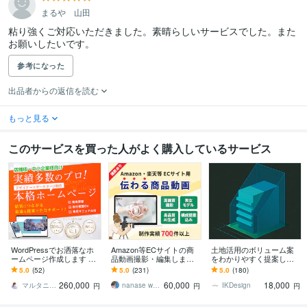
まるや 山田
粘り強くご対応いただきました。素晴らしいサービスでした。また
お願いしたいです。
参考になった
出品者からの返信を読む
もっと見る
このサービスを買った人がよく購入しているサービス
WordPressでお洒落なホ
Amazon等ECサイトの商
土地活用のボリューム案
ームページ作成します 中
品動画撮影・編集します
をわかりやすく提案しま
小企業・個人店様対象★
高画質・モデル込み・お
す 実現性の高いボリュー
5.0
(52)
5.0
(231)
5.0
(180)
お客様の事業のマーケを
しゃれ・広告・わかりや
ムチェックを丁寧なやり
260,000
60,000
18,000
考えた導線設計
すい・Vlog風
取りで提供
マルタニ_March｜HP制作×マーケタ
nanase works
IKDesign
円
円
円