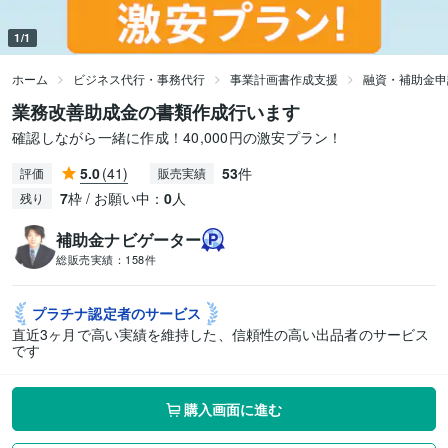
1/1
ホーム
ビジネス代行・事務代行
事業計画書作成支援
融資・補助金申
業務改善助成金の書類作成行います
確認しながら一緒に作成！40,000円の激安プラン！
5.0
(41)
53
件
評価
販売実績
7
枠 / お願い中：
0
人
残り
補助金ナビゲーター
総販売実績：
158件
プラチナ認定者の
サービス
直近3ヶ月で高い実績を維持した、信頼性の高い出品者のサービス
です
購入画面に進む