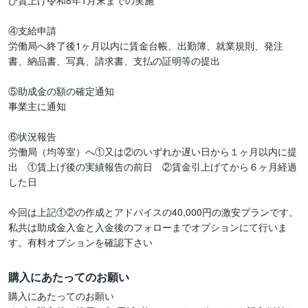
び賃上げ令和8年1月末までの実施

④支給申請　

労働局へ終了後1ヶ月以内に賃金台帳、出勤簿、就業規則、発注
書、納品書、写真、請求書、支払の証明等の提出

⑤助成金の額の確定通知　

事業主に通知

⑥状況報告

労働局（均等室）へ①又は②のいずれか遅い日から１ヶ月以内に提
出　①賃上げ後の実績報告の前日　②賃金引上げてから６ヶ月経過
した日

今回は上記①②の作成とアドバイスの40,000円の激安プランです。
私共は助成金入金と入金後のフォローまでオプションにて行いま
す。有料オプションを確認下さい
購入にあたってのお願い
購入にあたってのお願い
