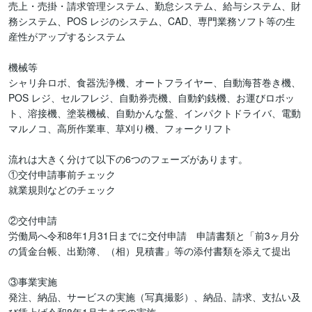
売上・売掛・請求管理システム、勤怠システム、給与システム、財
務システム、POS レジのシステム、CAD、専門業務ソフト等の生
産性がアップするシステム

機械等

シャリ弁ロボ、食器洗浄機、オートフライヤー、自動海苔巻き機、
POS レジ、セルフレジ、自動券売機、自動釣銭機、お運びロボッ
ト、溶接機、塗装機械、自動かんな盤、インパクトドライバ、電動
マルノコ、高所作業車、草刈り機、フォークリフト

流れは大きく分けて以下の6つのフェーズがあります。

①交付申請事前チェック

就業規則などのチェック

②交付申請　

労働局へ令和8年1月31日までに交付申請　申請書類と「前3ヶ月分
の賃金台帳、出勤簿、（相）見積書」等の添付書類を添えて提出

③事業実施　

発注、納品、サービスの実施（写真撮影）、納品、請求、支払い及