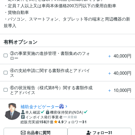
・定員７人以上又は車両本体価格200万円以下の乗用自動車 

・貨物自動車

・パソコン、スマートフォン、タブレット等の端末と周辺機器の新
有料オプション
③の事業実施の進捗管理・書類集めのフォ
＋
40,000円
ロー
④の支給申請に関する書類作成とアドバイ
＋
40,000円
ス
⑥の状況報告（様式第8号）関する書類作成
＋
10,000円
とアドバイス
補助金ナビゲーター
本人確認
機密保持契約(NDA)
インボイス発行事業者
未登録
総販売実績
158
評価
4.9
フォロワー
31
出品者に質問
フォロー
31