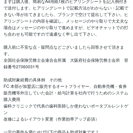
まずは購入後、簡易なA4用紙1枚のヒアリングシートを記入例付き
で送付します。ヒアリングシートで記載方法がわからない・記載で
きない等が出てきましたら、ブランクで空けて提出して下さい。ヒ
アリングシートの内容を確認し、メッセージのやり取りで大丈夫な
場合はメッセージのやり取りで進めますが、ビデオチャットでの打
ち合わせも可能ですので遠慮なく申し出て下さい。

購入前に不安な点・疑問点などございましたら回答させて頂きま
す。

全国社会保険労務士会連合会所属　大阪府社会保険労務士会所　登
録番号27060031号

助成対象経費の具体例　その他

FC 本部が加盟店に販売するオートフライヤー、自動券売機・食券
販売機等外注していた会計・給与計算を社内で行うためのシステム
購入費用 

歯科クリニックで代表の歯科医師しか使わないポータブルレントゲ
ン 

改修によるレイアウト変更（作業効率アップ必須）

一定の要件を満たせば以下の商品も助成対象ですよ。
