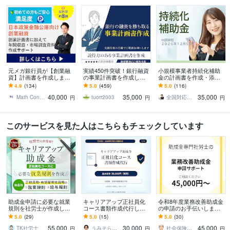
元メガ銀行員が【創業融
実績450件突破！銀行融資
小規模事業者持続化補助
資】計画書を作成します
の事業計画書を作成しま
金の計画書を作成・添削
審査を踏まえた【高品質
す 元銀行員が銀行、公庫
します 補助金サポート歴1
4.9
(134)
5.0
(459)
5.0
(116)
な】創業計画書を【素早
の融資を勝ち取る事業計
0年、毎回10～20社程度の
40,000
35,000
35,000
く】提供します。
画書を作成します
お客様が採択
Math Consulting
tuorr2003
全国対応｜補助金コンシェルジュ練馬
円
円
円
このサービスを見た人はこちらもチェックしています
助成金申請に必要な就業
キャリアアップ正社員化
令和8年度業務改善助成金
規則を社労士が作成しま
コース書類作成代行しま
の申請のお手伝いします
す 「完璧すぎる規則！」
す 社労士による計画書・
業務改善助成金申請書類
5.0
(29)
5.0
(15)
5.0
(30)
と局担当者に絶賛された
支給申請書類の作成代行
の作成代行します！
55,000
30,000
45,000
規則を作成します。
TK社労士
うみそら行政書士社会保険労務士事務所
社会保険労務士事務所セオリー
円
円
円