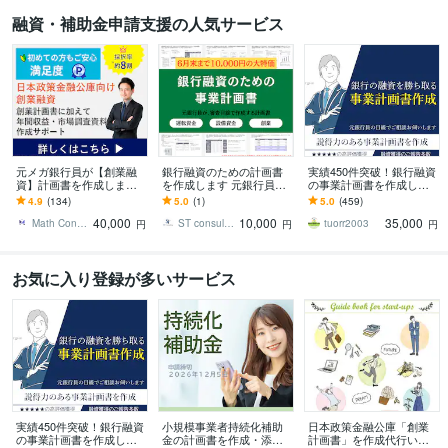
融資・補助金申請支援の人気サービス
元メガ銀行員が【創業融
銀行融資のための計画書
実績450件突破！銀行融資
資】計画書を作成します
を作成します 元銀行員・
の事業計画書を作成しま
審査を踏まえた【高品質
グローバル系コンサル
す 元銀行員が銀行、公庫
4.9
(134)
5.0
(1)
5.0
(459)
な】創業計画書を【素早
が、事業計画書を作成し
の融資を勝ち取る事業計
40,000
10,000
35,000
く】提供します。
ます
画書を作成します
Math Consulting
ST consulting
tuorr2003
円
円
円
お気に入り登録が多いサービス
実績450件突破！銀行融資
小規模事業者持続化補助
日本政策金融公庫「創業
の事業計画書を作成しま
金の計画書を作成・添削
計画書」を作成代行いた