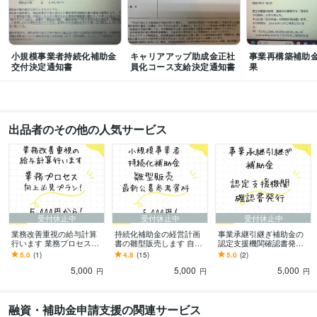
プログラミング言語・フレームワーク
VBA:2年
小規模事業者持続化補助金
キャリアアップ助成金正社
事業再構築補助
ビジネス・クリエイティブツール
交付決定通知書
員化コース支給決定通知書
果
Moneyfoward:3年
ChatGPT:1年
得意分野
ビジネス代行・事務代行
認定支援支援機関確認書の発行など
出品者のその他の人気サービス
受付休止中
受付休止中
受付休止中
業務改善重視の給与計算
持続化補助金の経営計画
事業承継引継ぎ補助金の
行います 業務プロセス向
書の雛型販売します 自力
認定支援機関確認書発行
上必見のプラン！
で申請可能なテンプレー
します 補助金確保、スム
5.0
(1)
4.8
(15)
5.0
(2)
トです！
ーズな事業承継へ
5,000
5,000
5,000
円
円
円
融資・補助金申請支援の関連サービス