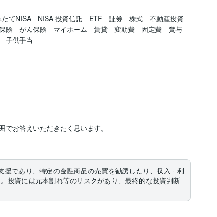
たてNISA　NISA 投資信託　ETF　証券　株式　不動産投資　
保険　がん保険　マイホーム　賃貸　変動費　固定費　賞与　
　子供手当
囲でお答えいただきたく思います。

支援であり、特定の金融商品の売買を勧誘したり、収入・利
ん。投資には元本割れ等のリスクがあり、最終的な投資判断