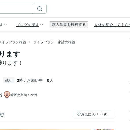
ライフプラン相談
ライフプラン・家計の相談
ります
乗ります！
2
枠 / お願い中：
0
人
残り
り
総販売実績：
52件
想
お気に入り（49）