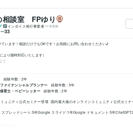
相談室 FPゆり
インボイス発行事業者
未登録
33
ワー
けています！相談だけでもOKです！お気軽にお問い合わせください♪

内容により随時対応いたします）

ます
ー
経験年数 : 2年
/ ファイナンシャルプランナー
経験年数 : 5年
/ 保育士・ベビーシッター
経験年数 : 2年
コミュニティ公式セミナー登壇
国内最大級のオンラインコミュニティ公式セミナ
le スプレッドシート:5年
Google スライド:1年
Google ドキュメント:5年
ChatGPT
家計相談
ライフプランニング