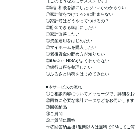
【このような方にオススメです】

◎家計相談を誰にしたらいいかわからない

◎家計簿をつけてるのに貯まらない

◎家計簿はどうやってつけるの？

◎貯金できる家計にしたい

◎家計改善したい

◎資産運用をはじめたい

◎マイホームを購入したい

◎老後資金の貯め方が知りたい

◎iDeCo・NISAがよくわからない

◎銀行口座を整理したい

◎ふるさと納税をはじめてみたい

■本サービスの流れ

①ご相談内容についてメッセージで、詳細をお
②回答に必要な家計データなどをお伺いします。
③回答納品

④ご質問

⑤ご質問に回答

☆③回答納品後1週間以内は無料でDMにてご質