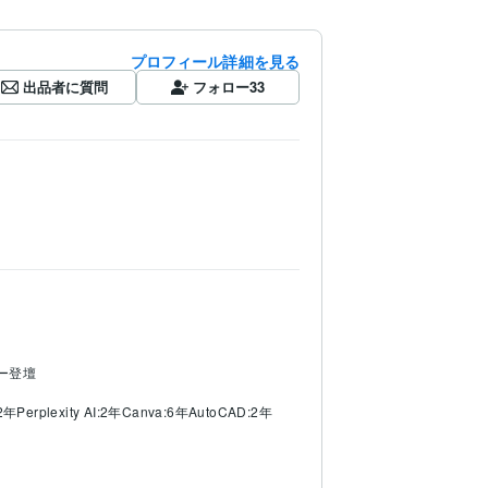
プロフィール詳細を見る
出品者に質問
フォロー
33
ー登壇
:2年
Perplexity AI:2年
Canva:6年
AutoCAD:2年