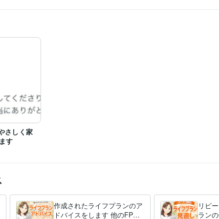
がやさしく家
ます
ス
作成されたライフプランのア
リピー
ドバイスをします 他のFPさ
ランの