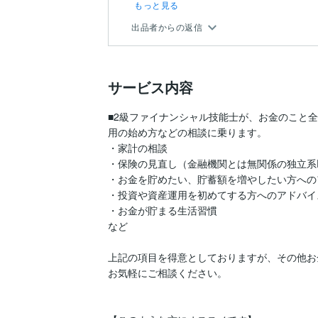
気持ちになりました。ありがとうござい
もっと見る
出品者からの返信
サービス内容
■2級ファイナンシャル技能士が、お金のこと
用の始め方などの相談に乗ります。

・家計の相談

・保険の見直し（金融機関とは無関係の独立系
・お金を貯めたい、貯蓄額を増やしたい方への
・投資や資産運用を初めてする方へのアドバイス
・お金が貯まる生活習慣

など

上記の項目を得意としておりますが、その他お
お気軽にご相談ください。
