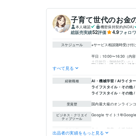
子育て世代のお金の
本人確認
機密保持契約(NDA)
52
4.9
総販売実績
評価
フォロ
スケジュール
※サービス相談随時受け付
平日：10:00〜16:30（
土日祝日：随時対応いたし
すべて見る
AI・機械学習 / AIライタ
経験職種
ライフスタイル・その他 
ライフスタイル・その他 
国内最大級のオンライン
受賞歴
Google サイト:1年
Goog
ビジネス・クリエイ
ティブツール
住まい・美容・生活相談
得意分野
出品者の実績をもっと見る
ファイナンシャルプラ