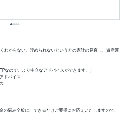
ました。
も
出
全くわからない、貯められないという方の家計の見直し、資産運
FPなので、より中立なアドバイスができます。）

アドバイス



金の悩み全般に、できるだけご要望にお応えいたしますので、