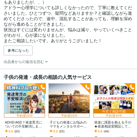
もありましたが、、）

アドラー心理学についても詳しくなかったので、丁寧に教えてくだ
さいました。ひとつずつ、疑問などありますか？と確認しながら進
めてくださったので、途中、混乱することがあっても、理解を深め
ながら進めることができました。

状況はすぐには変わりませんが、悩みは減り、やっていくべきこと
がわかり、心が楽になりました。

またご相談したいです。ありがとうございました！
参考になった
出品者からの返信を読む
子供の発達・成長の相談の人気サービス
今すぐ相談可能
予約受付中
予約受付中
予約受付中
ADHD/ASD？発達育児に
子どもの発達にお悩みの
発達に課題を抱える子の
ついての不安解消します
ママをメンタルサポート
★発達相談室開設してお
検査？通級？支援？受
します 発達障がい児の子
ります ☆上級心理カウン
5.0
(20)
5.0
(25)
4.9
(46)
診？特性？暴言？感覚？
育て / カウンセラーがやさ
セラー・特別支援教育