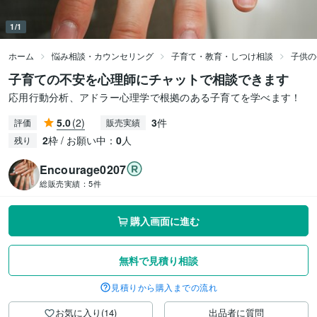
1/1
ホーム
悩み相談・カウンセリング
子育て・教育・しつけ相談
子供の
子育ての不安を心理師にチャットで相談できます
応用行動分析、アドラー心理学で根拠のある子育てを学べます！
5.0
(2)
3
件
評価
販売実績
2
枠 / お願い中：
0
人
残り
Encourage0207
総販売実績：
5件
購入画面に進む
無料で見積り相談
見積りから購入までの流れ
お気に入り(14)
出品者に質問