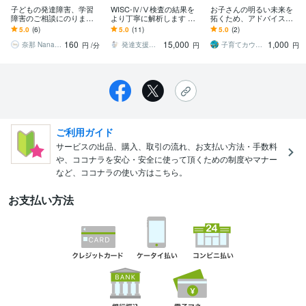
子どもの発達障害、学習
WISC-Ⅳ/Ⅴ検査の結果を
お子さんの明るい未来を
障害のご相談にのります
より丁寧に解析します 実
拓くため、アドバイスを
ADHD/ASD/学習障害/療
績500件超／役立てやすい
します 目の前にある悩み
5.0
(6)
5.0
(11)
5.0
(2)
育/支援級/子育て/進学
支援策をご提案いたしま
を一緒に考え、一歩踏み
160
15,000
1,000
す！
出してみませんか？
奈那 Nana＠心・暮らしの片付けコーチ
発達支援の専門家 エリ
子育てカウンセラー＊Nana
円
/分
円
円
ご利用ガイド
サービスの出品、購入、取引の流れ、お支払い方法・手数料
や、ココナラを安心・安全に使って頂くための制度やマナー
など、ココナラの使い方はこちら。
お支払い方法