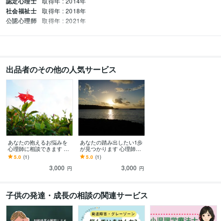
認定心理士
取得年 : 2014年
社会福祉士
取得年 : 2018年
公認心理師
取得年 : 2021年
出品者のその他の人気サービス
あなたの抱えるお悩みを
あなたの踏み出したい1歩
心理師に相談できます ～
が見つかります 心理師が
専門的なカウンセリング
あなたの大切な価値観に
5.0
(1)
5.0
(1)
を手軽なチャットで～
沿った道を一緒に探しま
3,000
3,000
す！
円
円
子供の発達・成長の相談の関連サービス