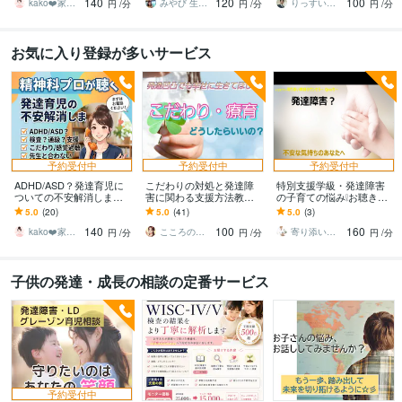
140
120
100
等ママの悩み相談☆
しく寄り添います
士・元校長が寄り添いま
kako❤️家庭作業療法士☆ママに笑顔を
みやび 生き方デザイナー
りっすい＠教育・心理相談室
円
/分
円
/分
円
/分
す
お気に入り登録が多いサービス
予約受付中
予約受付中
予約受付中
ADHD/ASD？発達育児に
こだわりの対処と発達障
特別支援学級・発達障害
ついての不安解消します
害に関わる支援方法教え
の子育ての悩み❕お聴きし
検査？通級？支援？受
ます 療育を受けた本人と
ます 特別支援学級担任が
5.0
(20)
5.0
(41)
5.0
(3)
診？特性？暴言？感覚？
すり合わせた、実際に有
お悩みを聴きます。
140
100
160
等ママの悩み相談☆
効だった対処法
kako❤️家庭作業療法士☆ママに笑顔を
こころの秘密基地☆Shuurei
寄り添い教師カウンセラー Qooちー
円
/分
円
/分
円
/分
子供の発達・成長の相談の定番サービス
予約受付中