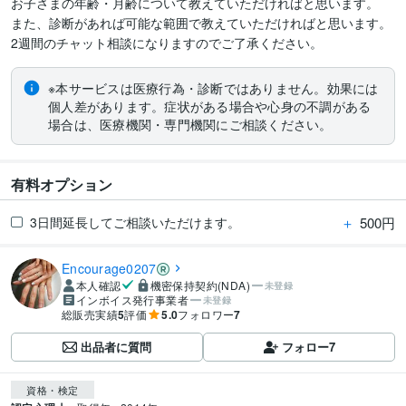
お子さまの年齢・月齢について教えていただければと思います。

また、診断があれば可能な範囲で教えていただければと思います。

2週間のチャット相談になりますのでご了承ください。
※本サービスは医療行為・診断ではありません。効果には
個人差があります。症状がある場合や心身の不調がある
場合は、医療機関・専門機関にご相談ください。
有料オプション
＋
500円
3日間延長してご相談いただけます。
Encourage0207
本人確認
機密保持契約(NDA)
未登録
インボイス発行事業者
未登録
総販売実績
5
評価
5.0
フォロワー
7
出品者に質問
フォロー
7
資格・検定