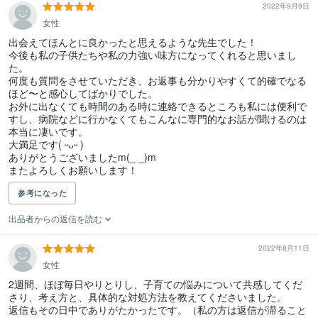
2022年9月9日
女性
出会えてほんとに良かったと思えるような先生でした！

今後も私の子供たちや私の力強い味方になってくれると思いまし
た。

何度も質問をさせていただき、お返事も分かりやすくて的確でなる
ほど〜と感心してばかりでした。

お外に出なくても時間のある時に連絡できるところも私には便利で
すし、病院などに行かなくてもこんなに専門的なお話が聞けるのは
本当に凄いです。

大満足です( ᵕᴗᵕ )

ありがとうございましたm(_ _)m

またよろしくお願いします！
参考になった
出品者からの返信を読む
2022年8月11日
女性
2週間、ほぼ毎日やりとりし、子育ての悩みについて共感してくだ
さり、考え方と、具体的な対処方法を教えてくださいました。

返信もその日中でありがたかったです。（私の方は返信が滞ること