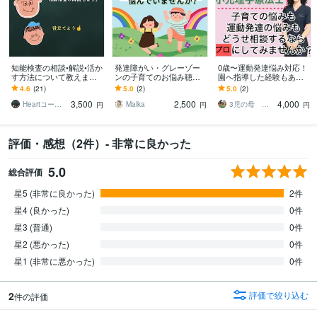
知能検査の相談•解説•活か
発達障がい・グレーゾー
0歳〜運動発達悩み対応！
す方法について教えます
ンの子育てのお悩み聴き
園へ指導した経験もあり
WAIS、WISC、田中ビネ
ます 10年発達障害児と向
ます うちの子ちょっと遅
4.6
(21)
5.0
(2)
5.0
(2)
ー、K-ABCが特に得意で
き合ってきた児童養護施
いな…やり方変かな…な
3,500
2,500
4,000
す。
設保育士が聴きます
ど漠然としててok！
Heartコーチングandカウンセリング
Malka
3児の母 小児の理学療法士 あさい
円
円
円
評価・感想（2件）- 非常に良かった
5.0
総合評価
星5 (非常に良かった)
2件
星4 (良かった)
0件
星3 (普通)
0件
星2 (悪かった)
0件
星1 (非常に悪かった)
0件
2
評価で絞り込む
件の評価