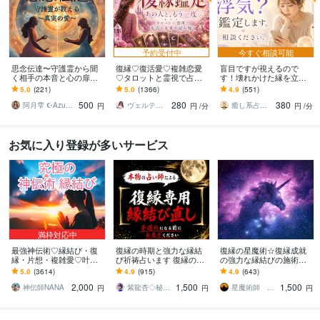
予約受付中
今すぐ相談可能
思念伝達〜守護霊から聞
復縁♡復活愛♡複雑恋愛
盲目ですが視えるので
く相手の本音と心の扉開
♡タロットと霊視で占い
す！壊れかけた縁を立て
きます 【人気サービス】
ます お相手の深層心理を
直します あなたのご縁は
5.0
(221)
5.0
(1366)
4.9
(551)
お相手様の守護霊と対話
読み解き、望む未来への
まだ終わりません！再び
500
280
380
しあなたを導きます
最短ルートを導きます
つながる道をお伝えしま
阿月雫 ☪︎Azuki☪︎
ヴェルティーナ
癒し系占い師 まるタロー
円
円
/分
円
/分
す
お気に入り登録が多いサービス
満枠対応中
最強神伝術♡縁結び・復
復縁の時期と強力な縁結
復縁の星魔術☆復縁成就
縁・片想・複雑愛♡叶え
び祈祷占います 復縁の時
の強力な縁結びの施術を
ます 片想い・復縁・結
期を霊視し、早めるアド
します 【依頼500件以
5.0
(3614)
4.9
(915)
4.9
(643)
婚・金運等、様々なご縁
バイス、強力な縁結び祈
上】守護星が復縁を成就
2,000
1,500
1,500
を結び幸せへと導きます
祷。
させます。
神伝師NANA
紫龍杏◇秘伝の縁結び祈祷師
星魔術師 希空（ノア）
円
円
円