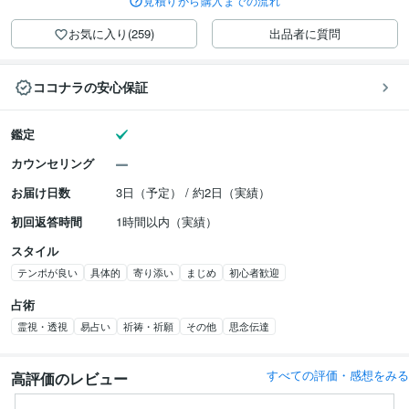
見積りから購入までの流れ
お気に入り(259)
出品者に質問
ココナラの安心保証
鑑定
カウンセリング
お届け日数
3日（予定） / 約2日（実績）
初回返答時間
1時間以内（実績）
スタイル
テンポが良い
具体的
寄り添い
まじめ
初心者歓迎
占術
霊視・透視
易占い
祈祷・祈願
その他
思念伝達
すべての評価・感想をみる
高評価のレビュー