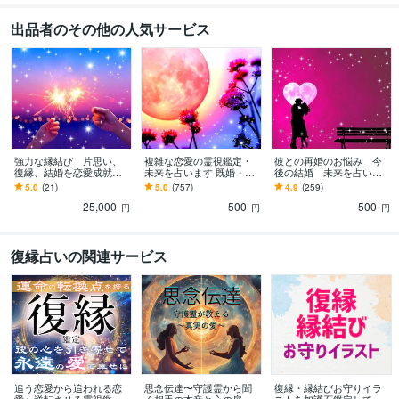
出品者のその他の人気サービス
強力な縁結び 片思い、
複雑な恋愛の霊視鑑定・
彼との再婚のお悩み 今
復縁、結婚を恋愛成就さ
未来を占います 既婚・離
後の結婚 未来を占いま
せます 霊視鑑定・占いの
婚・本心・嘘・深い霊視
す 霊視鑑定で結婚運を占
5.0
(21)
5.0
(757)
4.9
(259)
セット お相手と結ばれ
鑑定であなたを幸せへと
い、幸せな結婚生活へと
25,000
500
500
たい願いを叶えます。
導きます
お導きします
円
円
円
復縁占いの関連サービス
追う恋愛から追われる恋
思念伝達〜守護霊から聞
復縁・縁結びお守りイラ