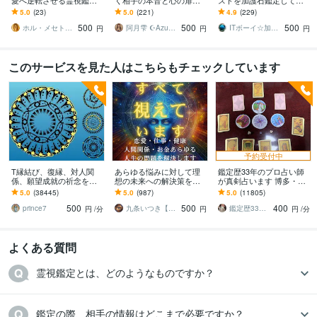
愛へ逆転させる霊視鑑定
く相手の本音と心の扉開
ストを加護石鑑定して描
します LINEブロック・音
きます 【人気サービス】
きます 所持するだけでOK
5.0
(23)
5.0
(221)
4.9
(229)
信不通・自然消滅・遠距
お相手様の守護霊と対話
な専用アイテムです☆24
500
500
500
離…解決事例多数＊
しあなたを導きます
時間以内対応☆
ホル・メセト◆魂の欠損を埋める運命修復師
阿月雫 ☪︎Azuki☪︎
ITボーイ☆加護石・イラスト占い師
円
円
円
このサービスを見た人はこちらもチェックしています
予約受付中
T縁結び、復縁、対人関
あらゆる悩みに対して理
鑑定歴33年のプロ占い師
係、願望成就の祈念を承
想の未来への解決策を授
が真剣占います 博多・廓
ります 対象者の思いと状
けます 人生が上手くいか
屋の純血統占い祈願師
5.0
(38445)
5.0
(987)
5.0
(11805)
況、対象者との対話、祈
ないと悩んでいる人に未
雷鳥
500
500
400
念
来を好転させる魂の導き
prince7
九条いつき【高次元宇宙霊視師】
鑑定歴33年のプロ占い師 雷鳥
円
/分
円
円
/分
よくある質問
霊視鑑定とは、どのようなものですか？		
鑑定の際、相手の情報はどこまで必要ですか？		