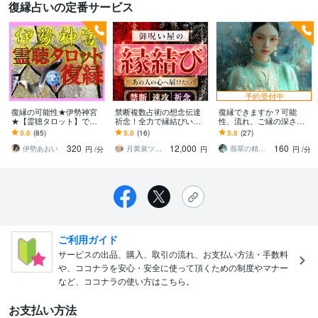
復縁占いの定番サービス
予約受付中
復縁の可能性★伊勢神宮
禁断複数占術の想念伝達
復縁できますか？可能
★【霊聴タロット】で占
祈念！全力で縁結びいた
性、流れ、ご縁の深さを
います 復縁の可能性★神
します 運命の赤い糸を正
視ます 相手のお気持ち、
5.0
(85)
5.0
(16)
5.0
(27)
の声★『霊感・霊聴』で
浄化して、愛しい方の強
アプローチ方法、タイミ
320
12,000
160
伝える★霊視タロット
い愛情を独り占めしたい
ングを細密に占います☆
伊勢あおい
月黄泉ツキヨミ《禁断速攻霊視》
翡翠の精霊魔導師✧叶花Kyoka
円
/分
円
円
/分
ご利用ガイド
サービスの出品、購入、取引の流れ、お支払い方法・手数料
や、ココナラを安心・安全に使って頂くための制度やマナー
など、ココナラの使い方はこちら。
お支払い方法