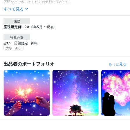
質問などございましたらお気軽にDMにて...
すべて見る
職歴
霊視鑑定師
2010年5月 ~ 現在
得意分野
占い
霊視鑑定
神術
恋愛 占い
出品者のポートフォリオ
もっと見る