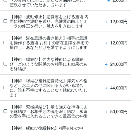
霊視させていただき、占います
【神術・波動修正】恋愛運を上げる施術 内
＋
12,000円
面に神術で波動を送り、恋愛運の向上とオ
ーラの修正を行い、魅力を引き出します
【神術・潜在意識の書き換え】相手の意識
＋
12,000円
を操作する施術 お相手の潜在意識を神術で
操作し、あなただけを愛するようにします
【神術・縁結び】強力な神術による縁結
＋
24,000円
び どのような関係のお相手にも効果のあ
る縁結び
【神術・縁結び複雑恋愛特化】浮気や不倫
など、お二人の他に関わる人がいる場合
＋
44,000円
に、誰も不幸にすることなく縁結びいたし
ます
【神術・究極縁結び】最も強力な神術によ
＋
50,000円
る縁結び お相手との魂を深く結び、永遠
の愛を手に入れることできる最高位の神術
【神術・縁結び復縁特化】相手の心の中