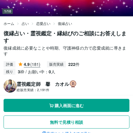
1/10
ホーム
占い
恋愛占い
復縁占い
復縁占い・霊視鑑定・縁結びのご相談にお答えしま
す
復縁成就に必要なことや時期、守護神様の力で恋愛成就に導きま
す
4.9
(181)
222
件
評価
販売実績
3
枠 / お願い中：
0
人
残り
霊視鑑定師 馨 カオル
総販売実績：
2,191件
購入画面に進む
無料で見積り相談