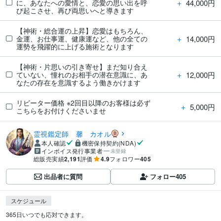
＋
44,000円
に、あなたへの愛情と、恋愛の思い出を呼
び起こさせ、再び両思いへと導きます
【神術・総合運の上昇】恋愛はもちろん、
＋
14,000円
金運、お仕事運、健康運など、他の全ての
運勢を飛躍的に上げる施術となります
【神術・片思いの引き寄せ】まだ知り合え
＋
12,000円
ていない、憧れのお相手の潜在意識に、あ
なたの存在を意識するよう働きかけます
リピーター価格 ※2回目以降のお客様は必ず
＋
5,000円
こちらをお付けくださいませ
霊視鑑定師 馨 カオル
本人確認
機密保持契約(NDA)
インボイス発行事業者
未登録
総販売実績
2,191
評価
4.9
フォロワー
405
出品者に質問
フォロー
405
スケジュール
365日いつでも応対できます。
