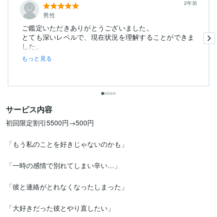
2年前
男性
ご鑑定いただきありがとうございました。
とても深いレベルで、現在状況を理解することができま
した。
良かったと心から安心で...
もっと見る
サービス内容
初回限定割引5500円→500円

「もう私のことを好きじゃないのかも」

「一時の感情で別れてしまい辛い…」

「彼と連絡がとれなくなったしまった」

「大好きだった彼とやり直したい」
