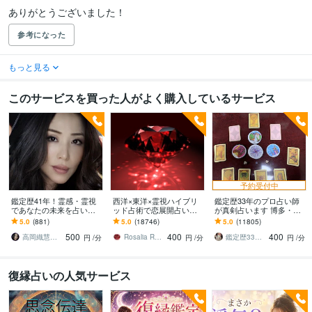
ありがとうございました！
参考になった
もっと見る
このサービスを買った人がよく購入しているサービス
予約受付中
鑑定歴41年！霊感・霊視
西洋×東洋×霊視ハイブリ
鑑定歴33年のプロ占い師
であなたの未来を占いま
ッド占術で恋展開占いま
が真剣占います 博多・廓
す 鑑定者11万人！恋愛、
す 恋の現状・進展❤️お相
屋の純血統占い祈願師
5.0
(881)
5.0
(18746)
5.0
(11805)
仕事、人間関係などハッ
手の本心に迫ります
雷鳥
500
400
400
キリ視ます
高岡織慧 おりえ✨
Rosalia Rubino
鑑定歴33年のプロ占い師 雷鳥
円
/分
円
/分
円
/分
復縁占いの人気サービス