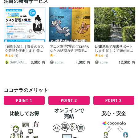
注目の新着サービス
1週間お試し｜毎日のタス
アニメ進行7年のプロがあ
LINE感覚で秘書サポート
ク管理を伴走します 毎日
なたの納期ガチで管理し
します 忙しくて頭が回ら
の報告で、続けられる感
ます アニメ進行のプロが
ない日LINE感覚で気軽に
5.0
(1)
-
5.0
(1)
覚をつかみましょう！
あなたの納期をガチ管理
頼れるサポート役に
3,000
4,000
12,000
SAKURAI｜伴走支援サポート
aome_
aome_
円
円
円
ココナラのメリット
オンラインで
比較してお得
安心・安全
完結