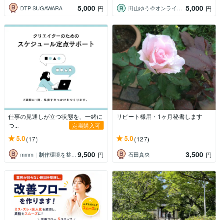
5,000
5,000
DTP SUGAWARA
田山ゆう＠オンライン秘書
円
円
仕事の見通しが立つ状態を、一緒に
リピート様用・1ヶ月秘書します
つ...
定期購入可
5.0
5.0
(17)
(127)
9,500
3,500
mmm｜制作環境を整える人
石田真央
円
円