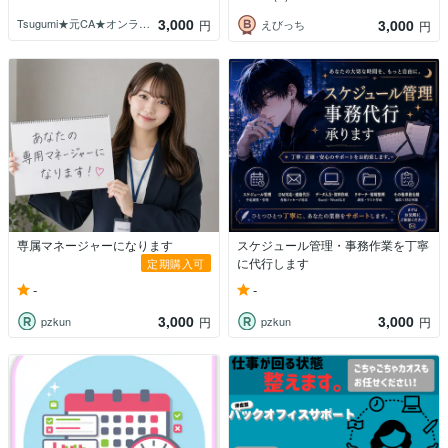
3,000
3,000
Tsugumi★元CA★オンライン秘書
円
えびっち
円
専属マネージャーになります
スケジュール管理・事務作業を丁寧
に代行します
定期購入可
-
-
3,000
3,000
pzkun
pzkun
円
円