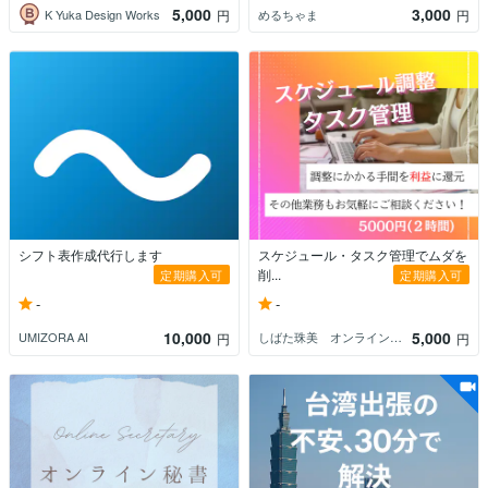
5,000
3,000
K Yuka Design Works
めるちゃま
円
円
シフト表作成代行します
スケジュール・タスク管理でムダを
削...
定期購入可
定期購入可
-
-
10,000
5,000
UMIZORA AI
しばた珠美 オンライン秘書 事務代行
円
円