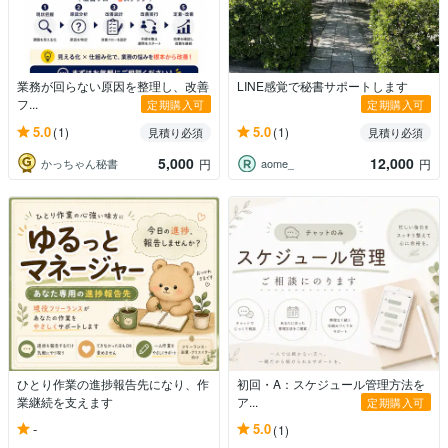
業務が回らない原因を整理し、改善
LINE感覚で秘書サポートします
フ...
定期購入可
定期購入可
5.0
5.0
(1)
(1)
見積り必須
見積り必須
5,000
12,000
かっちゃん秘書
aome_
円
円
ひとり作業の進捗報告先になり、作
初回・A：スケジュール管理方法を
業継続を支えます
ア...
定期購入可
-
5.0
(1)