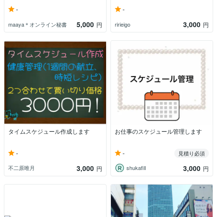
-
-
5,000
3,000
maaya＊オンライン秘書
ririeigo
円
円
タイムスケジュール作成します
お仕事のスケジュール管理します
-
-
見積り必須
3,000
3,000
不二原唯月
shukafill
円
円