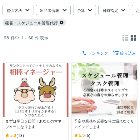
提供方法
出品者情報
予算
日時指定
お
秘書・スケジュール管理代行
68
件中
1 - 60
件表示
ランキング
絞り込み
まずは平日５日間！あなたのマネー
予定や業務を必要な時に漏れなくリ
ジャーになります
マインドします
5.0
5.0
(18)
(5)