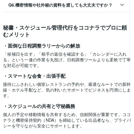
Q6.機密情報や社外秘の資料を渡しても大丈夫ですか？
秘書・スケジュール管理代行をココナラでプロに頼
むメリット
面倒な日程調整ラリーからの解放
「候補日を出す」「相手の返信を確認する」「カレンダーに入れ
る」という一連の作業を丸投げ。日程調整ツールよりも柔軟で丁寧
な対応が可能です。
スマートな会食・出張手配
接待にふさわしい個室レストランの予約や、最適なルートでの新幹
線・ホテル手配など、気の利いたサポートでビジネスを円滑にしま
す。
スケジュールの共有と守秘義務
個人の予定や移動情報を共有するため、信頼関係が重要です。ココ
ナラと機密保持契約（NDA）を締結している出品者なら、プライバ
シーを守りながら安全にサポートします。