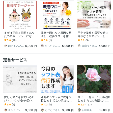
まずは平日５日間！あな
業務が回らない原因を整
予定や業務を必要な時に
たのマネージャーになり
理し、改善フローを作り
漏れなくリマインドしま
ます ★タスクを遂行して
ます ミス・ズレ・属人化
す 既存客さまからも喜ば
5.0
(18)
5.0
(1)
5.0
(5)
一緒に目標に向かって走
を解消｜実務経験ベース
れているスケジュール・
5,000
5,000
5,000
ろう！
で整えます
タスク管理業務です
DTP SUGAWARA
かっちゃん秘書
田山ゆう＠オンライン秘書
円
円
円
定番サービス
忙しく過ごされているビ
今月のシフト表作成を代
リピート様用・1ヶ月秘書
ジネスマンのお手伝いし
行します 忙しい貴方のシ
します ちょび秘書のスケ
ます 一週間毎日（朝、
フト表作成を代行！スト
ジュールリマインドコー
5.0
(1)
4.3
(4)
5.0
(127)
夜）ご予定リマインド致
レスを忘れ、仕事に集
ス
3,000
3,500
3,500
します
中！
オンラインサポーターやすいえり
とにとにさん
石田真央
円
円
円