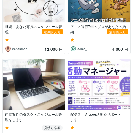
継続：あなた専属のスケジュール管
アニメ進行7年のプロがあなたの納
理...
期...
定期購入可
定期購入可
-
-
12,000
4,000
kanamoco
aome_
円
円
内装案件のタスク・スケジュール管
配信者・VTuber活動をサポートし
理をします
ます
-
-
見積り必須