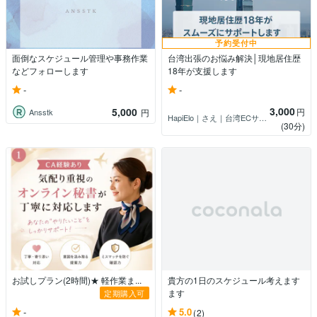
予約受付中
面倒なスケジュール管理や事務作業
台湾出張のお悩み解決│現地居住歴
などフォローします
18年が支援します
-
-
3,000
5,000
円
Ansstk
円
HapiElo｜さえ｜台湾ECサポート
(30分)
お試しプラン(2時間)★ 軽作業ま...
貴方の1日のスケジュール考えます
ます
定期購入可
-
5.0
(2)