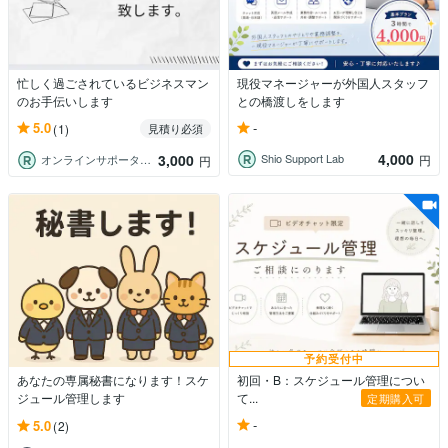
忙しく過ごされているビジネスマン
現役マネージャーが外国人スタッフ
のお手伝いします
との橋渡しをします
-
5.0
(1)
見積り必須
4,000
3,000
Shio Support Lab
円
オンラインサポーターやすいえり
円
予約受付中
あなたの専属秘書になります！スケ
初回・B：スケジュール管理につい
ジュール管理します
て...
定期購入可
-
5.0
(2)