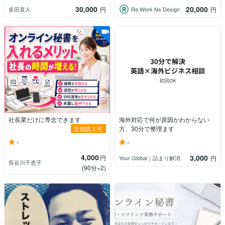
30,000
20,000
多田直人
Re Work Ns Design
円
円
社長業だけに専念できます
海外対応で何が原因かわからない
方、30分で整理ます
定期購入可
-
-
4,000
3,000
円
Your Global｜詰まり解消
円
長谷川千恵子
(90分×2)