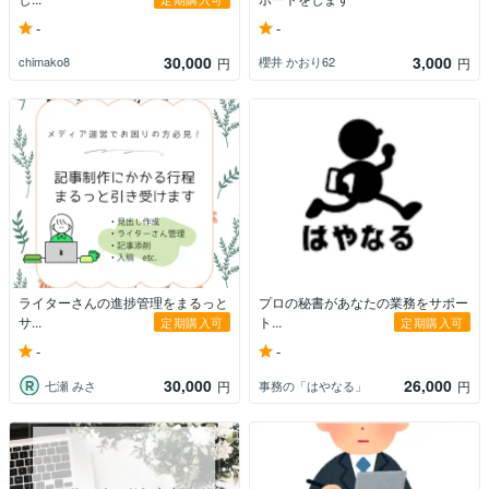
-
-
30,000
3,000
chimako8
櫻井 かおり62
円
円
ライターさんの進捗管理をまるっと
プロの秘書があなたの業務をサポー
サ...
ト...
定期購入可
定期購入可
-
-
30,000
26,000
七瀬 みさ
事務の「はやなる」
円
円