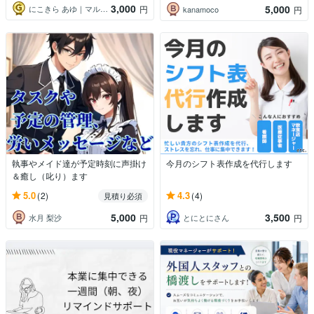
3,000
5,000
にこきら あゆ｜マルチクリエイター
円
kanamoco
円
執事やメイド達が予定時刻に声掛け
今月のシフト表作成を代行します
＆癒し（叱り）ます
5.0
4.3
(2)
(4)
見積り必須
5,000
3,500
水月 梨沙
とにとにさん
円
円