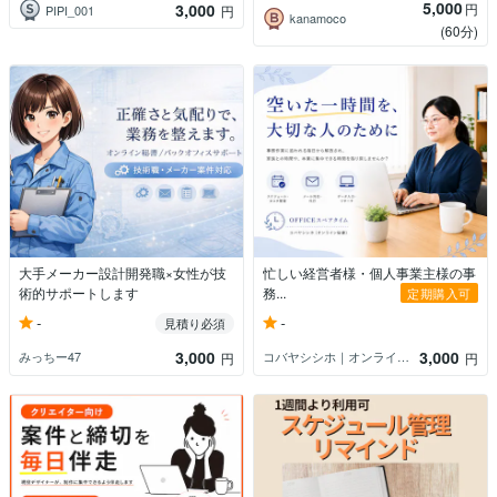
5,000
3,000
円
PIPI_001
円
kanamoco
(60分)
大手メーカー設計開発職×女性が技
忙しい経営者様・個人事業主様の事
術的サポートします
務...
定期購入可
-
-
見積り必須
3,000
3,000
みっちー47
コバヤシシホ｜オンライン秘書
円
円