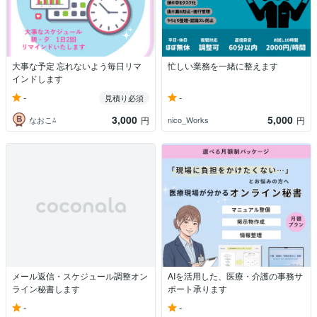
大事な予定 忘れないよう毎日リマ
忙しい業務を一緒に整えます
インドします
-
-
見積り必須
3,000
5,000
なおこ⁂
nico_Works
円
円
メール返信・スケジュール調整オン
AIを活用した、医療・介護の事務サ
ライン秘書します
ポート承ります
-
-