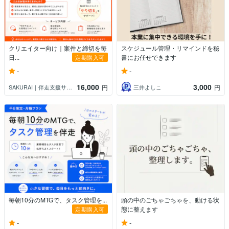
クリエイター向け｜案件と締切を毎
スケジュール管理・リマインドを秘
日...
書にお任せできます
定期購入可
-
-
16,000
3,000
SAKURAI｜伴走支援サポート
三井よしこ
円
円
毎朝10分のMTGで、タスク管理を...
頭の中のごちゃごちゃを、動ける状
態に整えます
定期購入可
-
-