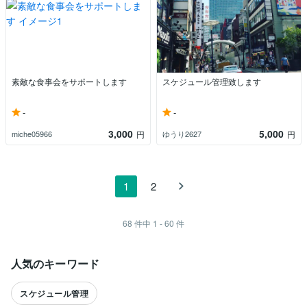
素敵な食事会をサポートします
スケジュール管理致します
-
-
3,000
5,000
miche05966
ゆうり2627
円
円
1
2
68
件中
1 - 60
件
人気のキーワード
スケジュール管理