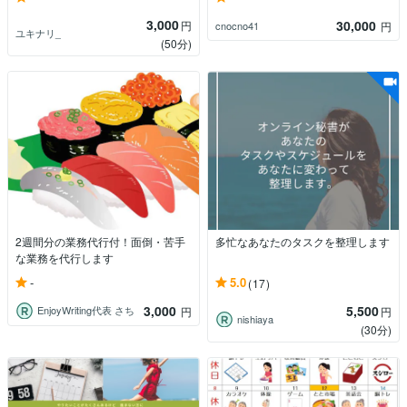
3,000
30,000
円
cnocno41
円
ユキナリ_
(50分)
2週間分の業務代行付！面倒・苦手
多忙なあなたのタスクを整理します
な業務を代行します
-
5.0
(17)
3,000
5,500
EnjoyWriting代表 さち
円
円
nishiaya
(30分)