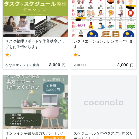
タスク整理サポートで作業効率アッ
レクリエーションカレンダー作りま
プをお手伝いします
す
-
-
3,000
3,000
なな＠オンライン秘書
Yuki0922
円
円
オンライン秘書が裏方サポートいた
スケジュール管理やタスク管理のサ
し...
ポートをします
定期購入可