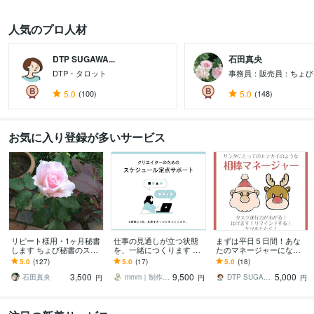
人気のプロ人材
DTP SUGAWA...
石田真央
DTP・タロット
事務員：販売員：ちょび
5.0
(100)
5.0
(148)
すべて見る
お気に入り登録が多いサービス
リピート様用・1ヶ月秘書
仕事の見通しが立つ状態
まずは平日５日間！あな
します ちょび秘書のスケ
を、一緒につくります 進
たのマネージャーになり
ジュールリマインドコー
められるスケジュールに
ます ★タスクを遂行して
5.0
(127)
5.0
(17)
5.0
(18)
ス
整えましょう！
一緒に目標に向かって走
3,500
9,500
5,000
ろう！
石田真央
mmm｜制作環境を整える人
DTP SUGAWARA
円
円
円