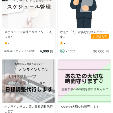
スケジュール管理＊リマインドいた
敢えて「人」があなたのスケジュー
します
ル...
定期購入可
-
-
4,000
30,000
maaya＊オンライン秘書
yこだま
円
円
オンラインサロン等の日程調整代行
あなたの大切な時間守ります
します