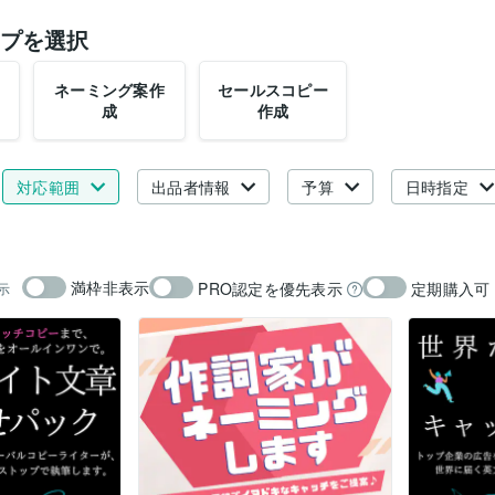
プを選択
ネーミング案作
セールスコピー
成
作成
対応範囲
出品者情報
予算
日時指定
満枠非表示
PRO認定を優先表示
定期購入可
示