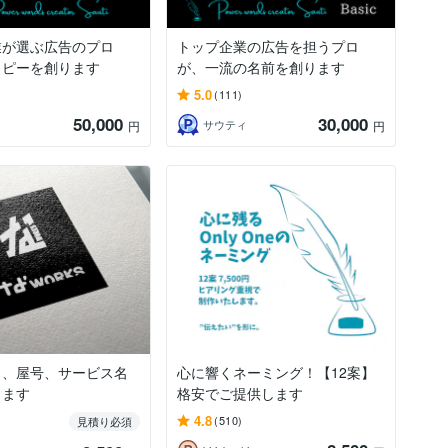
業が選ぶ広告のプロ
トップ企業の広告を担うプロ
コピーを創ります
が、一流の名前を創ります
5.0
(111)
50,000
30,000
ィ
サウティ
円
円
名、屋号、サービス名
心に響くネーミング！【12案】
します
格安でご提供します
4.8
(510)
見積り必須