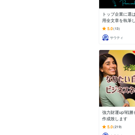
トップ企業に選ば
用全文章を執筆
5.0
(13)
サウティ
強力財運up!戦
作成致します
5.0
(219)