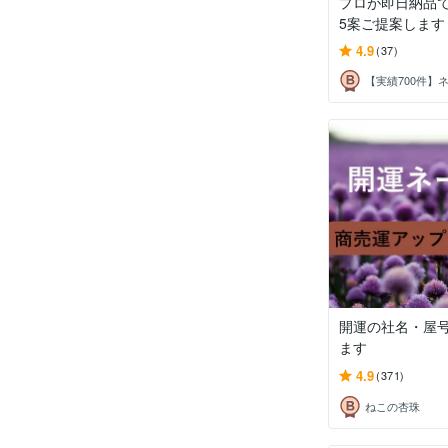
プロが即日納品で
5案ご提案します
4.9
(37)
開運の社名・屋
ます
4.9
(371)
ねこの杏珠