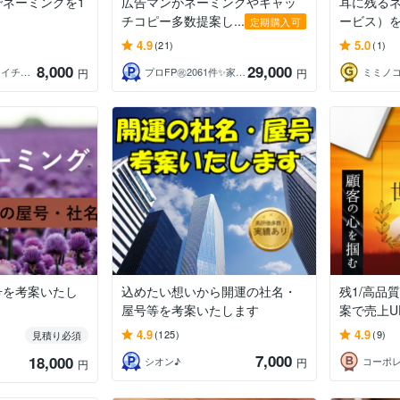
ネーミングを1
広告マンがネーミングやキャッ
耳に残る
チコピー多数提案し...
ービス）
定期購入可
4.9
5.0
(21)
(1)
8,000
29,000
【実績700件】ネイチャーコンテンツ
プロFP㊗️2061件✨家計コンサル相談
円
円
号を考案いたし
込めたい想いから開運の社名・
残1/高品
屋号等を考案いたします
案で売上UP
4.9
4.9
(125)
(9)
見積り必須
7,000
18,000
シオン♪
円
円