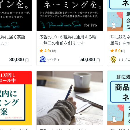
世界に届く英語
広告のプロが世界に通用する唯
耳に残る
ります
一無二の名前を創ります
屋号）を
4.9
5.0
(15)
(2)
30,000
50,000
サウティ
円
円