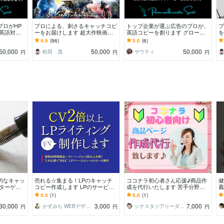
プロがHP
プロによる、刺さるキャッチコピ
トップ企業が選ぶ広告のプロが、
プ
 英語対応
ーをお届けします 超大作映画な
英語コピーを創ります グローバ
を
バイリンガ
ども手がける、プロのコピーライ
ルコピーライターによる、世界が
イ
4.9
(96)
5.0
(6)
。
ターによる言葉を。
振り向くパワーワードを
ラ
50,000
50,000
50,000
松田 茂
サウティ
円
円
円
的なキャッ
売れる☆集まる！LPのキャッチ
ココナラ初心者さん応援♪商品作
健
 ターゲッ
コピー作成します LPのサービス
成を代行いたします 苦手分野を
薦
キャッチフ
紹介文対応☆一撃で刺すセールス
まるっとおまかせ♪あなたの想い
体
5.0
(1)
5.0
(1)
ライティング
を形にするお手伝い♡
30,000
3,000
7,000
かずみち WEBデザイナー／ライター
シナスタジアリーダー⭐️Lia
円
円
円