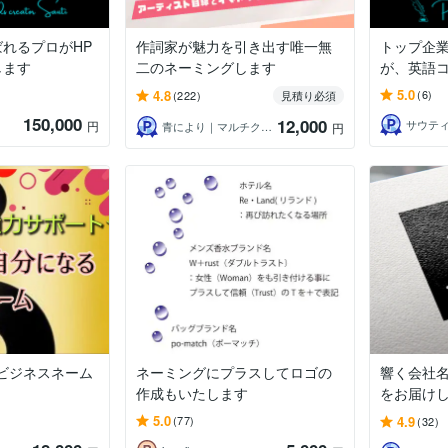
れるプロがHP
作詞家が魅力を引き出す唯一無
トップ企
します
二のネーミングします
が、英語
5.0
4.8
(6)
(222)
見積り必須
150,000
12,000
サウテ
円
青により｜マルチクリエイター
円
勝ビジネスネーム
ネーミングにプラスしてロゴの
響く会社
作成もいたします
をお届け
5.0
4.9
(77)
(32)