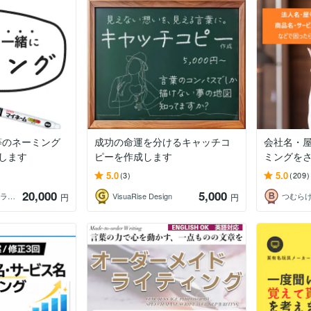
等のネーミング
成功の命運を分けるキャッチコ
会社名・
します
ピーを作成します
ミングをさ
5.0
5.0
(3)
(209)
20,000
5,000
アンズ ／ コピーライター
VisuaRise Design
つむら
円
円