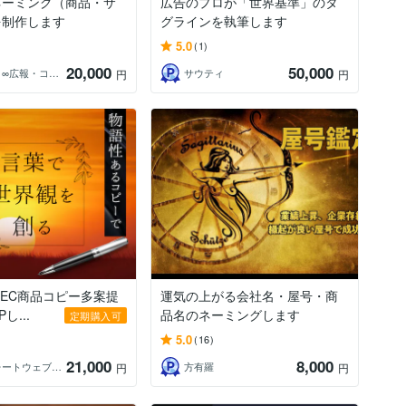
ネーミング（商品・サ
広告のプロが「世界基準」のタ
を制作します
グラインを執筆します
5.0
(1)
20,000
50,000
ミミノコ∞広報・コピーライター
サウティ
円
円
質EC商品コピー多案提
運気の上がる会社名・屋号・商
し...
品名のネーミングします
定期購入可
5.0
(16)
21,000
8,000
コーポレートウェブソリューションズ
方有羅
円
円