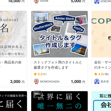
18,000
5,000
icemile
円
円
td’WOR
be・商品名の命
ストックフォト用のタイトルと
会社・サ
す
厳選タグを作成します
のネーミ
5.0
4.5
(1)
(16)
3,000
1,000
MOMONGA224
黒井澄
円
円