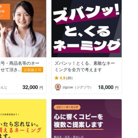
屋号・商品名等のネー
ズバンッ！とくる、素敵なネー
せて頂き...
ミングを全力で考えます
定期購入可
4.9
(20)
32,000
18,000
けんじ
zigzow（ジグゾウ）
円
円