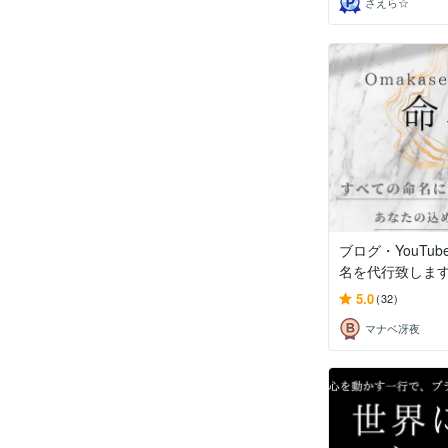
さえら☆
ブログ・YouTu
名を代行致しま
5.0
(32)
マナベ冴夜