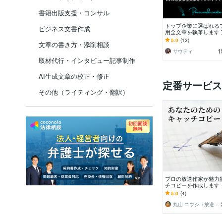
書籍出版支援・コンサル
トップ企業に選ばれる
ビジネス文書作成
用全文章を執筆します
でグローバルサイトも
5.0
(13)
文章の書き方・添削相談
ルライターにお任せを
1
サウティ
取材代行・インタビュー記事制作
AI生成文章の校正・修正
定番サービス
その他（ライティング・翻訳）
プロの放送作家が魅力
チコピーを作成します
トに刺さる！商品名・
5.0
(4)
レーズをご提案します
丸山 コウジ（放送作家）