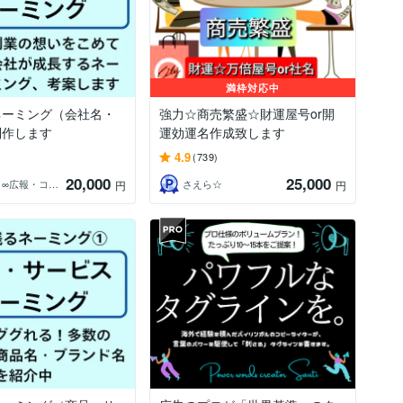
満枠対応中
ネーミング（会社名・
強力☆商売繁盛☆財運屋号or開
制作します
運効運名作成致します
4.9
(739)
20,000
25,000
ミミノコ∞広報・コピーライター
さえら☆
円
円