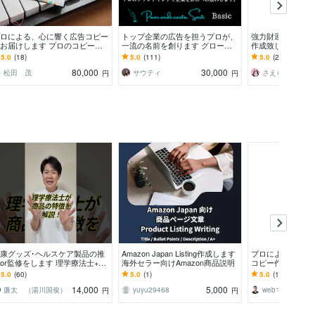
ロによる、心に響く広告コピー
トップ企業の広告を担うプロが、
強力財運up!戦勝
お届けします プロのコピーラ
一流の名前を創ります グローバ
作成致します ☆
ターによる、広告などのコピー
ルコピーライターによる「世界基
ス必須アイテム☆
5.0
(18)
5.0
(111)
5.0
(219)
イティングを。
準」のネーミングを。
前をあなたに
80,000
30,000
松田 茂
サウティ
さえら☆
円
円
康グッズ･ヘルスケア製品の推
Amazon Japan Listing作成します
プロによる”目か
or監修をします 理学療法士+整
海外セラー向けAmazon商品説明
コピー作成します 
師が御社商品の良さをアピール
な商品の伝え方が
5.0
(60)
5.0
(1)
5.0
(133)
気づいたあなたへ
14,000
5,000
廉太 （湯川国俊）
yuyu29468
円
円