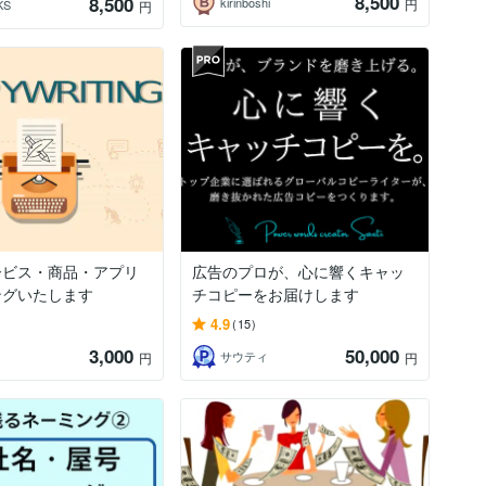
8,500
8,500
kirinboshi
円
KS
円
ービス・商品・アプリ
広告のプロが、心に響くキャッ
ングいたします
チコピーをお届けします
4.9
(15)
3,000
50,000
サウティ
円
円