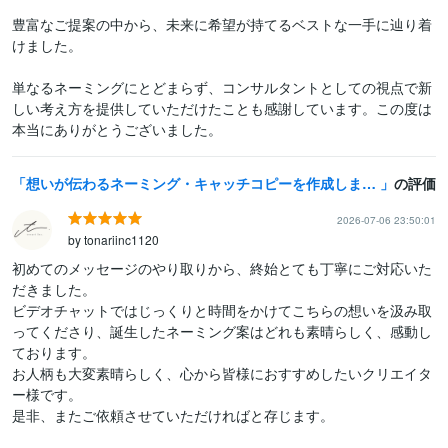
豊富なご提案の中から、未来に希望が持てるベストな一手に辿り着
けました。

単なるネーミングにとどまらず、コンサルタントとしての視点で新
しい考え方を提供していただけたことも感謝しています。この度は
本当にありがとうございました。
想いが伝わるネーミング・キャッチコピーを作成します 受賞歴あり◎商標確認・制作意図まで丁寧にお伝えします
の評価
2026-07-06 23:50:01
by tonariinc1120
初めてのメッセージのやり取りから、終始とても丁寧にご対応いた
だきました。

ビデオチャットではじっくりと時間をかけてこちらの想いを汲み取
ってくださり、誕生したネーミング案はどれも素晴らしく、感動し
ております。

お人柄も大変素晴らしく、心から皆様におすすめしたいクリエイタ
ー様です。

是非、またご依頼させていただければと存じます。
