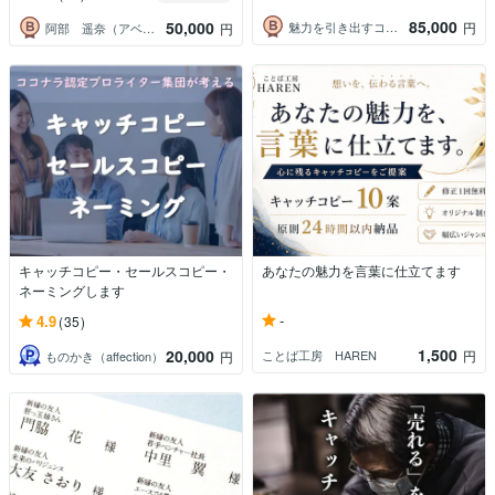
85,000
50,000
魅力を引き出すコンサルタント
円
阿部 遥奈（アベハルナ）
円
キャッチコピー・セールスコピー・
あなたの魅力を言葉に仕立てます
ネーミングします
-
4.9
(35)
1,500
20,000
ことば工房 HAREN
円
ものかき（affection）
円