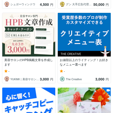
4,500
50,000
シュガーウィンドウ
グン 大手広告代理店コピーライター
円
円
美容サロンのHPB掲載文章を作成し
お値段以上のライティング！お好き
ます
なメニュー選べます
-
-
3,000
3,000
YUKIMI｜美容サロン集客支援
The Creative
円
円