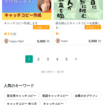
キャッチコピー作成します
韻を踏んだキャッチコピーを提案し
ま...
定期購入可
定期購入可
-
5.0
(3)
2,000
5,000
Kojart
円
Happy Right
円
1
2
3
4
5
867
件中
1 - 60
件
人気のキーワード
宣伝用キャッチコピー
英語キャッチコピー
企業のタグライン
キャッチコピー 作り方
キャッチコピー