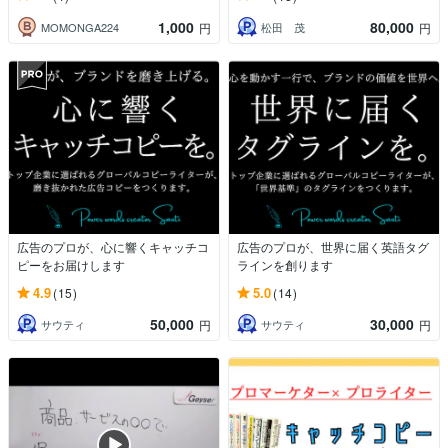
1,000
80,000
MOMONGA224
松田 茂
円
円
広告のプロが、心に響くキャッチコ
広告のプロが、世界に届く英語タグ
ピーをお届けします
ラインを創ります
4.9
5.0
(15)
(14)
50,000
30,000
サウティ
サウティ
円
円