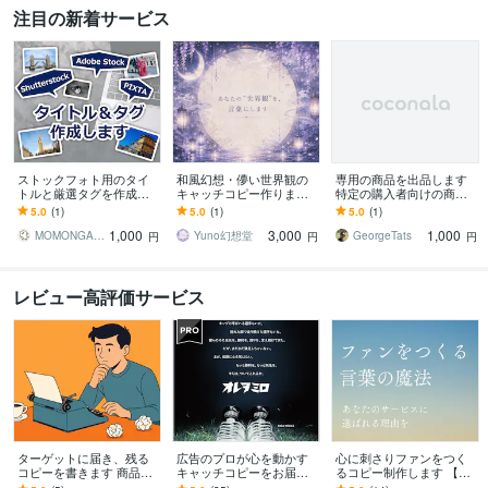
注目の新着サービス
ストックフォト用のタイ
和風幻想・儚い世界観の
専用の商品を出品します
トルと厳選タグを作成し
キャッチコピー作ります
特定の購入者向けの商品
ます 写真の内容が伝わる
あなたの“世界観”を、言葉
です。。。
5.0
(1)
5.0
(1)
5.0
(1)
自然なタイトルと使いや
にします。
1,000
3,000
1,000
すいタグを考えます。
MOMONGA224
Yuno幻想堂
GeorgeTats
円
円
円
レビュー高評価サービス
ターゲットに届き、残る
広告のプロが心を動かす
心に刺さりファンをつく
コピーを書きます 商品
キャッチコピーをお届け
るコピー制作します 【広
の“らしさ”を言葉に。魅力
します 広告代理店現役コ
告代理店10年】スピリチ