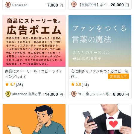
20,000
7,000
【実績700件】ネイチャーコンテンツ
円
Hanaesan
円
商品にストーリーを！コピーライテ
心に刺さりファンをつくるコピー制
ィングします
作...
定期購入可
4.7
5.0
(36)
(14)
14,000
8,000
shashindo 言葉と手書き文字
YU｜癒しジャンル専門コピーライター
円
円