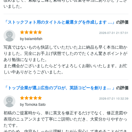
いました。
ストックフォト用のタイトルと厳選タグを作成します 写真の内容が伝わる自然なタイトルと使いやすいタグを考えます。
の評価
2026-07-31 21:57:01
by balambfish
写真ではないものも快諾していただいた上に納品も早く本当に助か
りました。完全にお手上げ状態でしたのでたくさん驚きポイントが
あり勉強になりました。

また機会がございましたらどうぞよろしくお願いいたします。お忙
しい中ありがとうございました。
トップ企業が選ぶ広告のプロが、英語コピーを創ります グローバルコピーライターによる、世界が振り向くパワーワードを
の評価
2026-07-21 10:32:39
by Tomoka Sato
初稿のご提案時から、単に英文を修正するだけでなく、修正意図や
表現のニュアンスまで丁寧にご説明いただき、大変分かりやすかっ
たです。

そのため、内容をしっかり理解しながら安心して進めることができ