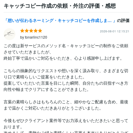
キャッチコピー作成の依頼・外注の評価・感想
想いが伝わるネーミング・キャッチコピーを作成します 受賞歴あり◎商標確認・制作意図まで丁寧にお伝えします
の評価
2026-08-01 12:15:21
by tonariinc1120
この度は新サービスのメソッド名・キャッチコピーの制作をご依頼
させていただきましたが、

終始丁寧で温かいご対応をいただき、心より感謝申し上げます。

こちらの抽象的なリクエストや想いを深く汲み取り、さまざまな切
り口で素晴らしいご提案をいただきました。

提案していただいた言葉を目にした瞬間、自分たちの目指すべき方
向性や軸までクリアにすることができました。

言葉の素晴らしさはもちろんのこと、細やかなご配慮も含め、最後
まで温かくご対応いただきありがとうございました。

今後もぜひクライアント案件等でお力添えをいただきたいと思って
おります。

改めまして、素敵なご縁と素晴らしい言葉を本当にありがとうござ