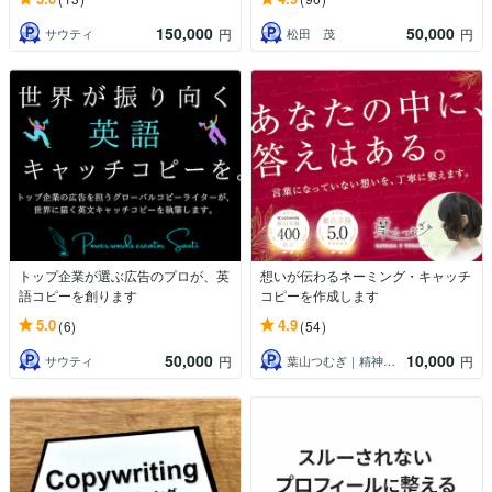
150,000
50,000
サウティ
松田 茂
円
円
トップ企業が選ぶ広告のプロが、英
想いが伝わるネーミング・キャッチ
語コピーを創ります
コピーを作成します
5.0
4.9
(6)
(54)
50,000
10,000
サウティ
葉山つむぎ｜精神科看護師・書く人
円
円