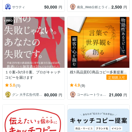
50,000
2,500
サウティ
南良_Web分析とライティングの専門家
円
円
１０案×3の3０案、プロがキャッチ
残1/高品質EC商品コピー多案提案...
コピーを届けます
定期購入可
5.0
4.9
(1)
(9)
80,000
21,000
グン 大手広告代理店コピーライター
コーポレートウェブソリューションズ
円
円