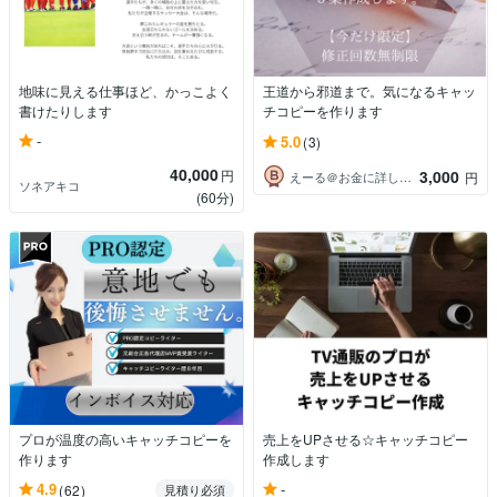
地味に見える仕事ほど、かっこよく
王道から邪道まで。気になるキャッ
書けたりします
チコピーを作ります
-
5.0
(3)
40,000
円
3,000
えーる＠お金に詳しい何でも屋さん
円
ソネアキコ
(60分)
プロが温度の高いキャッチコピーを
売上をUPさせる☆キャッチコピー
作ります
作成します
-
4.9
(62)
見積り必須