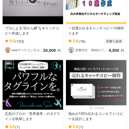
プロによる”目から鱗”なキャッチコ
一目置かれるキャッチコピー10個作
ピー作成します
ります
5.0
4.6
(133)
(18)
見積り必須
20,000
9,500
webマーケコンサルタント 若林 潤
営業代行・SNSのプロ 〜コアタクト〜
円
円
広告のプロが「世界基準」のタグラ
強みが100%伝わるコンセプト/コピ
インを執筆します
ーを設計します
5.0
5.0
(1)
(1)