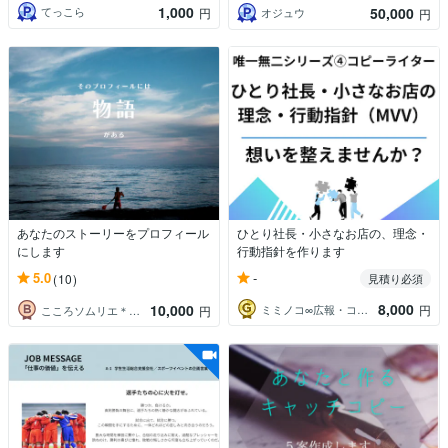
1,000
50,000
てっこら
円
オジュウ
円
あなたのストーリーをプロフィール
ひとり社長・小さなお店の、理念・
にします
行動指針を作ります
-
5.0
(10)
見積り必須
8,000
10,000
ミミノコ∞広報・コピーライター
円
こころソムリエ＊マキノ
円