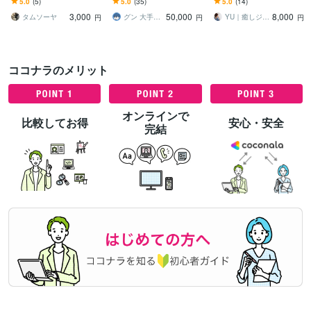
5.0
(5)
5.0
(35)
5.0
(14)
が届くコピーをご提案し
ピーライター／受賞多数
ュアル・占い・癒やしジ
3,000
50,000
8,000
ます
／特急対応も可能です
ャンル専門
タムソーヤ
グン 大手広告代理店コピーライター
YU｜癒しジャンル専門コピーライター
円
円
円
ココナラのメリット
オンラインで
比較してお得
安心・安全
完結