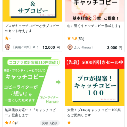
プロがキャッチコピーとサブコピー
心に響くキャッチコピー作成します
のセット考えます
-
4.9
(53)
12,000
3,000
【実績700件】ネイチャーコンテンツ
円
ふわりhuwari
円
納期柔軟対応中！『キャッチコピ
大量！プロのキャッチコピー100案
ー』提案します
をご提案します
-
5.0
(3)
見積り必須