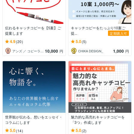
伝わるキャッチコピーを【5案】ご
キャッチコピーをたっぷり10案ご
提案します
提...
定期購入可
4.9
5.0
(20)
(5)
10,000
1,000
アンズ ／ コピーライター
CHIKA DESIGN_
円
円
世界観が伝わる。想いをエッセイ・
魅力的な高売れキャッチコピーを
コラムにします
「3つ」作成します
5.0
5.0
(14)
(2)