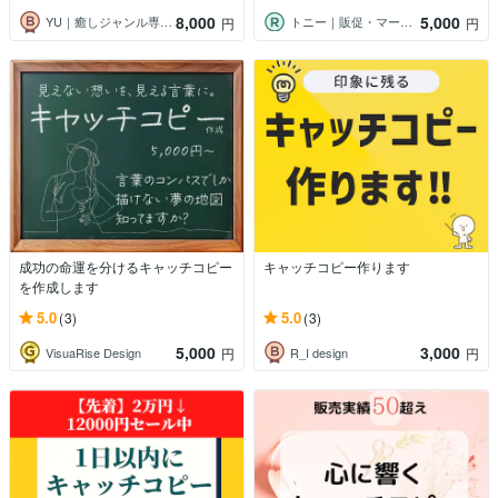
8,000
5,000
YU｜癒しジャンル専門コピーライター
トニー｜販促・マーケティング支援
円
円
成功の命運を分けるキャッチコピー
キャッチコピー作ります
を作成します
5.0
5.0
(3)
(3)
5,000
3,000
VisuaRise Design
R_I design
円
円