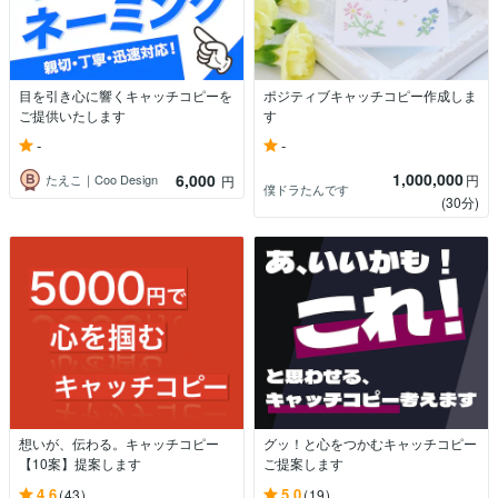
目を引き心に響くキャッチコピーを
ポジティブキャッチコピー作成しま
ご提供いたします
す
-
-
1,000,000
6,000
円
たえこ｜Coo Design
円
僕ドラたんです
(30分)
想いが、伝わる。キャッチコピー
グッ！と心をつかむキャッチコピー
【10案】提案します
ご提案します
4.6
5.0
(43)
(19)