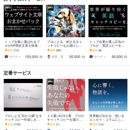
トップ企業に選ばれるプ
プロによる、刺さるキャ
トップ企業が選ぶ広告の
ロがHP用全文章を執筆し
ッチコピーをお届けしま
プロが、英語コピーを創
ます 英語対応でグローバ
す 超大作映画なども手が
ります グローバルコピー
5.0
(13)
4.9
(96)
5.0
(6)
ルサイトもバイリンガル
ける、プロのコピーライ
ライターによる、世界が
150,000
50,000
50,000
ライターにお任せを。
ターによる言葉を。
振り向くパワーワードを
サウティ
松田 茂
サウティ
円
円
円
定番サービス
プロによる”目から鱗”なキ
１０案×3の3０案、プロが
世界観が伝わる。想いを
ャッチコピー作成します
キャッチコピーを届けま
エッセイ・コラムにしま
もっと”魅力的な商品の伝
す 広告賞受賞多数。広告
す 【広告代理店10年】ス
5.0
(133)
5.0
(1)
5.0
(14)
え方があるはず！”と気づ
代理店の現役コピーライ
ピリチュアル・占い・癒