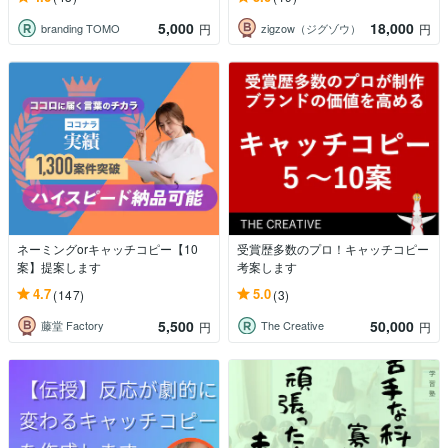
5,000
18,000
branding TOMO
zigzow（ジグゾウ）
円
円
ネーミングorキャッチコピー【10
受賞歴多数のプロ！キャッチコピー
案】提案します
考案します
4.7
5.0
(147)
(3)
5,500
50,000
藤堂 Factory
The Creative
円
円