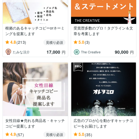
根拠のあるキャッチコピーorネーミ
受賞歴多数のプロ！タグライン＆文
ングを提案します
章を考案します
4.8
5.0
(213)
(3)
見積り必須
17,000
90,000
たみな涼介
The Creative
円
円
女性目線★売れる商品名・キャッチ
広告のプロが心を動かすキャッチコ
コピー提案します
ピーをお届けします
4.9
5.0
(57)
(35)
見積り必須