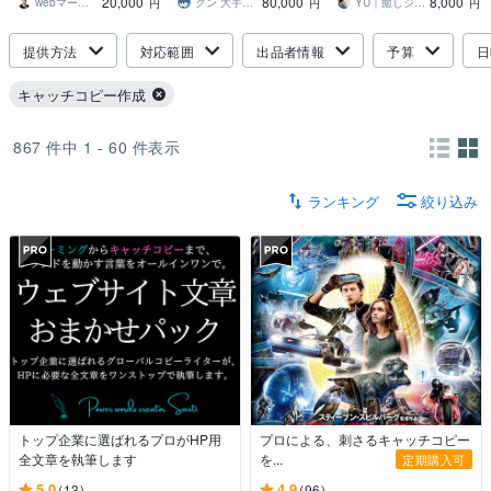
20,000
80,000
8,000
いたあなたへ
ターが安心の提案を
やしジャンル専門
webマーケコンサルタント 若林 潤
グン 大手広告代理店コピーライター
YU｜癒しジャンル専門コピーライター
円
円
円
提供方法
対応範囲
出品者情報
予算
日
キャッチコピー作成
867
件中
1 - 60
件表示
ランキング
絞り込み
トップ企業に選ばれるプロがHP用
プロによる、刺さるキャッチコピー
全文章を執筆します
を...
定期購入可
5.0
4.9
(13)
(96)