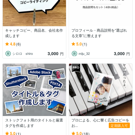
キャッチコピー、商品名、会社名作
プロフィール・商品説明を“選ばれ
成します
る文章”に整えます
4.8
5.0
(6)
(1)
3,000
3,000
シロロ shiro
miju_32
円
円
ストックフォト用のタイトルと厳選
プロによる、心に響く広告コピーを
タグを作成します
お...
定期購入可
5.0
5.0
(1)
(18)