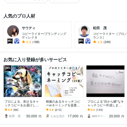
人気のプロ人材
サウティ
松田 茂
コピーライター/ブランディング
コピーライター［プロ
ディレクタ
ランス］
すべて見る
5.0
(188)
4.9
(249)
お気に入り登録が多いサービス
プロによる、刺さるキャ
根拠のあるキャッチコピ
プロによる”目から鱗”なキ
ッチコピーをお届けしま
ーorネーミングを提案し
ャッチコピー作成します
す 超大作映画なども手が
ます 【計10案】高品質な
もっと”魅力的な商品の伝
4.9
(96)
4.8
(213)
5.0
(133)
ける、プロのコピーライ
キャッチコピー・ネーミ
え方があるはず！”と気づ
50,000
17,000
20,000
ターによる言葉を。
ングをお求めの方へ
いたあなたへ
松田 茂
たみな涼介
webマーケコンサルタント 若林 潤
円
円
円