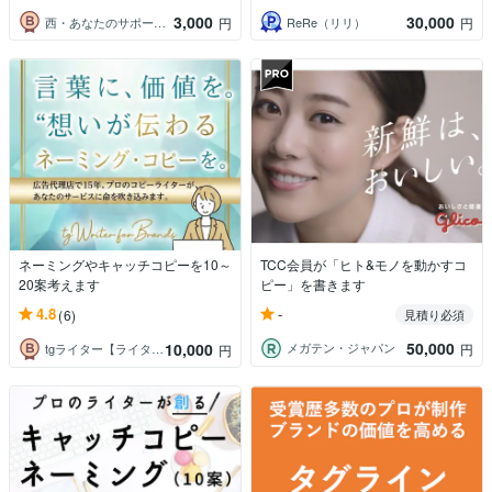
3,000
30,000
西・あなたのサポーター
ReRe（リリ）
円
円
ネーミングやキャッチコピーを10～
TCC会員が「ヒト&モノを動かすコ
20案考えます
ピー」を書きます
-
4.8
(6)
見積り必須
50,000
10,000
メガテン・ジャパン
円
tgライター【ライター歴15年】
円