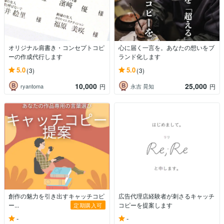
オリジナル肩書き・コンセプトコピ
心に届く一言を。あなたの想いをブ
ーの作成代行します
ランド化します
5.0
5.0
(3)
(3)
10,000
25,000
ryantoma
永吉 晃知
円
円
創作の魅力を引き出すキャッチコピ
広告代理店経験者が刺さるキャッチ
ー...
コピーを提案します
定期購入可
-
-