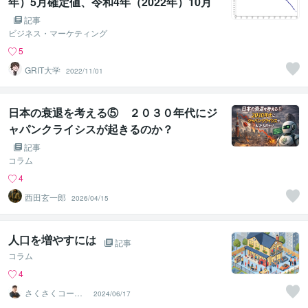
年）5月確定値、令和4年（2022年）10月
概算値） （2022年10月20日公表）
記事
ビジネス・マーケティング
5
GRIT大学
2022/11/01
日本の衰退を考える⑤ ２０３０年代にジ
ャパンクライシスが起きるのか？
記事
コラム
4
西田玄一郎
2026/04/15
人口を増やすには
記事
コラム
4
さくさくコーチ
2024/06/17
ング