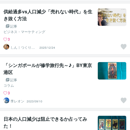
供給過多vs人口減少「売れない時代」を生
き抜く方法
記事
ビジネス・マーケティング
3
しん｜つくり手
2025/12/24
応援サポーター
「シンガポールが修学旅行先～♪」BY東京
港区
記事
コラム
3
李レオン
2023/09/10
日本の人口減少は阻止できるか占ってみ
た！