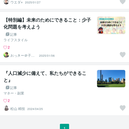
ウエダ⭐︎
2025/01/27
【特別編】未来のためにできること：少子
化問題を考えよう
記事
ライフスタイル
2
おっきー＠子育
2025/01/06
て応援レッサー
『人口減少に備えて、私たちができるこ
と』
記事
マネー・副業
2
松山 精技
2024/04/25
1