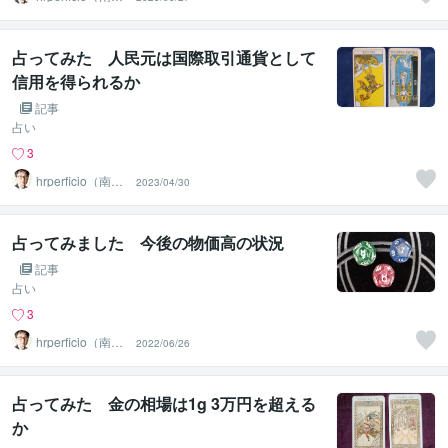
台の父）
占ってみた 人民元は国際取引通貨として
信用を得られるか
記事
占い
3
hrperficio（南仙
2023/04/30
台の父）
占ってみました 今後の物価高の状況
記事
占い
3
hrperficio（南仙
2022/06/26
台の父）
占ってみた 金の相場は1g 3万円を超える
か