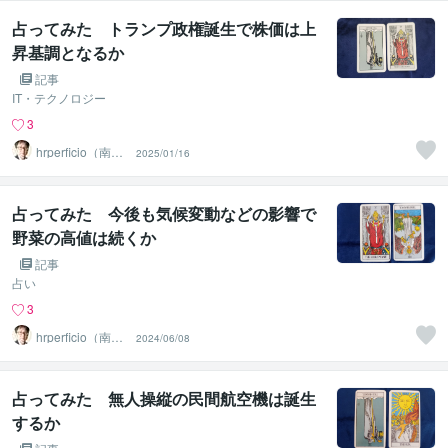
占ってみた トランプ政権誕生で株価は上
昇基調となるか
記事
IT・テクノロジー
3
hrperficio（南仙
2025/01/16
台の父）
占ってみた 今後も気候変動などの影響で
野菜の高値は続くか
記事
占い
3
hrperficio（南仙
2024/06/08
台の父）
占ってみた 無人操縦の民間航空機は誕生
するか