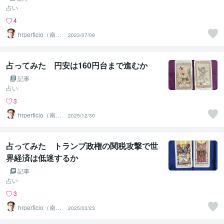
占い
4
hrperficio（南仙
2023/07/09
台の父）
占ってみた 円安は160円台まで進むか
記事
占い
3
hrperficio（南仙
2025/12/30
台の父）
占ってみた トランプ政権の関税攻撃で世
界経済は低迷するか
記事
占い
3
hrperficio（南仙
2025/03/23
台の父）