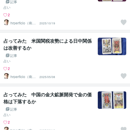
記事
占い
2
hrperficio（南仙
2025/10/19
台の父）
占ってみた 米国関税攻勢による日中関係
は改善するか
記事
占い
2
hrperficio（南仙
2025/05/08
台の父）
占ってみた 中国の金大鉱脈開発で金の価
格は下落するか
記事
占い
2