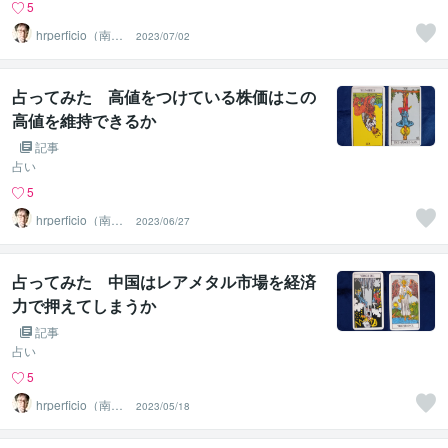
5
hrperficio（南仙
2023/07/02
台の父）
占ってみた 高値をつけている株価はこの
高値を維持できるか
記事
占い
5
hrperficio（南仙
2023/06/27
台の父）
占ってみた 中国はレアメタル市場を経済
力で押えてしまうか
記事
占い
5
hrperficio（南仙
2023/05/18
台の父）