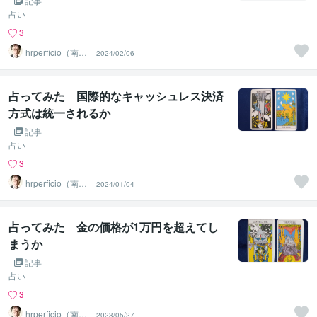
記事
占い
3
hrperficio（南仙
2024/02/06
台の父）
占ってみた 国際的なキャッシュレス決済
方式は統一されるか
記事
占い
3
hrperficio（南仙
2024/01/04
台の父）
占ってみた 金の価格が1万円を超えてし
まうか
記事
占い
3
hrperficio（南仙
2023/05/27