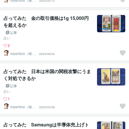
hrperficio（南仙
2025/02/13
台の父）
占ってみた 金の取引価格は1g 15,000円
を超えるか
記事
占い
2
hrperficio（南仙
2024/06/04
台の父）
占ってみた 日本は米国の関税攻撃にうま
く対処できるか
記事
占い
1
hrperficio（南仙
2025/03/08
台の父）
占ってみた Samsungは半導体売上げト