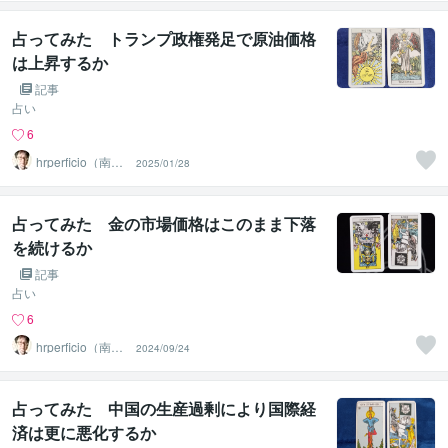
占ってみた トランプ政権発足で原油価格
は上昇するか
記事
占い
6
hrperficio（南仙
2025/01/28
台の父）
占ってみた 金の市場価格はこのまま下落
を続けるか
記事
占い
6
hrperficio（南仙
2024/09/24
台の父）
占ってみた 中国の生産過剰により国際経
済は更に悪化するか