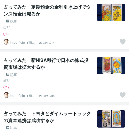
占ってみた 定期預金の金利引き上げでタ
ンス預金は減るか
記事
占い
4
hrperficio（南仙
2023/12/14
台の父）
占ってみた 新NISA移行で日本の株式投
資市場は拡大するか
記事
占い
4
hrperficio（南仙
2023/12/05
台の父）
占ってみた トヨタとダイムラートラック
の資本連携は成功するか
記事