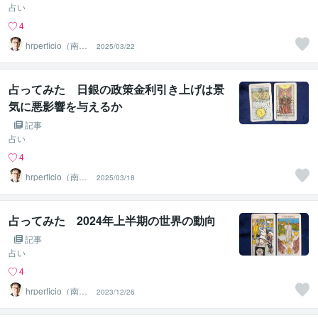
占い
4
hrperficio（南仙
2025/03/22
台の父）
占ってみた 日銀の政策金利引き上げは景
気に悪影響を与えるか
記事
占い
4
hrperficio（南仙
2025/03/18
台の父）
占ってみた 2024年上半期の世界の動向
記事
占い
4
hrperficio（南仙
2023/12/26
台の父）