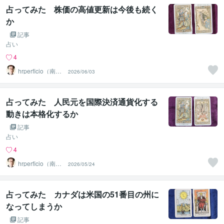
占ってみた 株価の高値更新は今後も続く
か
記事
占い
4
hrperficio（南仙
2026/06/03
台の父）
占ってみた 人民元を国際決済通貨化する
動きは本格化するか
記事
占い
4
hrperficio（南仙
2026/05/24
台の父）
占ってみた カナダは米国の51番目の州に
なってしまうか
記事