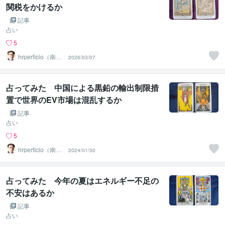
関税をかけるか
記事
占い
5
hrperficio（南仙
2026/03/07
台の父）
占ってみた 中国による黒鉛の輸出制限措
置で世界のEV市場は混乱するか
記事
占い
5
hrperficio（南仙
2024/01/30
台の父）
占ってみた 今年の夏はエネルギー不足の
不安はあるか
記事
占い