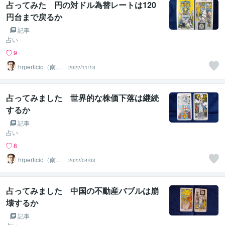
占ってみた 円の対ドル為替レートは120
円台まで戻るか
記事
占い
9
hrperficio（南仙
2022/11/13
台の父）
占ってみました 世界的な株価下落は継続
するか
記事
占い
8
hrperficio（南仙
2022/04/03
台の父）
占ってみました 中国の不動産バブルは崩
壊するか
記事