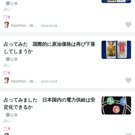
記事
占い
6
hrperficio（南仙
2024/05/28
台の父）
占ってみた 国際的に原油価格は再び下落
してしまうか
記事
占い
6
hrperficio（南仙
2022/10/23
台の父）
占ってみました 日本国内の電力供給は安
定化できるか
記事
占い
6