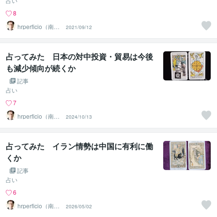
占い
8
hrperficio（南仙
2021/09/12
台の父）
占ってみた 日本の対中投資・貿易は今後
も減少傾向が続くか
記事
占い
7
hrperficio（南仙
2024/10/13
台の父）
占ってみた イラン情勢は中国に有利に働
くか
記事
占い
6
hrperficio（南仙
2026/05/02
台の父）