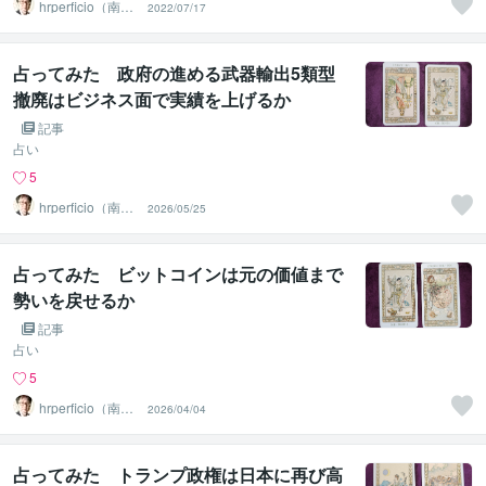
hrperficio（南仙
2022/07/17
台の父）
占ってみた 政府の進める武器輸出5類型
撤廃はビジネス面で実績を上げるか
記事
占い
5
hrperficio（南仙
2026/05/25
台の父）
占ってみた ビットコインは元の価値まで
勢いを戻せるか
記事
占い
5
hrperficio（南仙
2026/04/04
台の父）
占ってみた トランプ政権は日本に再び高