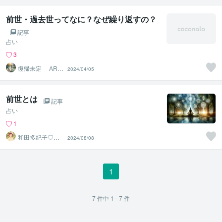
前世・過去世ってなに？なぜ繰り返すの？
記事
占い
3
復帰未定 ARIA
2024/04/05
−アリア−
前世とは
記事
占い
1
和田多紀子♡レ
2024/08/08
イキティーチャ
ー・保健師
1
7
件中
1 - 7
件