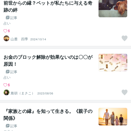
前世からの縁？ペットが私たちに与える奇
跡の絆
記事
占い
6
山麓 四季
2024/10/14
お金のブロック解除が効果ないのは〇〇が
原因！
記事
占い
6
雅胡（まさこ）
2023/08/06
『家族との縁』を知って生きる。《親子の
関係》
記事