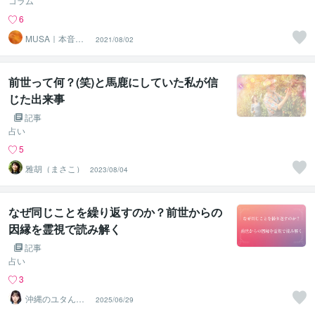
コラム
6
MUSA｜本音と
2021/08/02
エネルギーの調
律師
前世って何？(笑)と馬鹿にしていた私が信
じた出来事
記事
占い
5
雅胡（まさこ）
2023/08/04
なぜ同じことを繰り返すのか？前世からの
因縁を霊視で読み解く
記事
占い
3
沖縄のユタんち
2025/06/29
ゅ・Lia