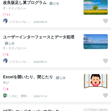
改良版足し算プログラム
記事
IT・テクノロジー
11
シリコンバレー
2022/09/16
スーパーウエア
ユーザーインターフェースとデータ処理
記事
IT・テクノロジー
9
シリコンバレー
2022/08/14
スーパーウエア
Excelを開いたり、閉じたり
記事
学び
8
しやに 理学療
2022/11/14
法士