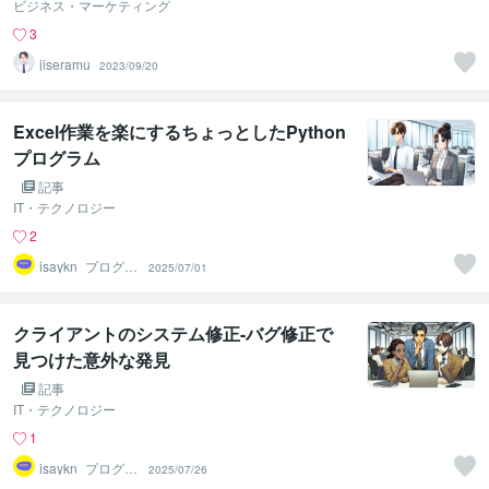
ビジネス・マーケティング
3
jiseramu
2023/09/20
Excel作業を楽にするちょっとしたPython
プログラム
記事
IT・テクノロジー
2
isaykn_プログラ
2025/07/01
ム相談製作プロ
クライアントのシステム修正-バグ修正で
見つけた意外な発見
記事
IT・テクノロジー
1
isaykn_プログラ
2025/07/26
ム相談製作プロ