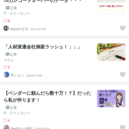
10万レコードオーバーのデータ・・・
記事
IT・テクノロジー
8
teppei1212
2021/07/09
「人材派遣会社倒産ラッシュ！；；」
記事
コラム
5
李レオン
2024/01/08
【ベンダーに頼んだら数十万！？】だった
ら私が作ります！
記事
IT・テクノロジー
4
MedSys_MEE
2025/07/31