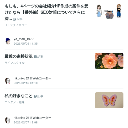
もしも、4ページの会社紹介HP作成の案件を受
けたなら【番外編】SEO対策についてさらに
深...
記事
IT・テクノロジー
ya_man_1972
2026/05/05 11:35
最近の進捗状況
記事
ライフスタイル
nikoniko 21＠Webコーダー
2026/02/15 04:10
私の好きなこと
記事
エンタメ・趣味
nikoniko 21＠Webコーダー
2026/02/07 13:08