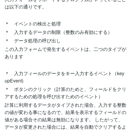
は以下の通りです。
＊ イベントの検出と処理
＊ 入力するデータの制限（整数のみ有効にする）
＊ データ処理の呼び出し
この入力フォームで発生するイベントは、二つのタイプが
あります
＊ 入力フィールのデータをキー入力するイベント（key
upEvent)
＊ ボタンのクリック（計算のためと、フィールドをクリ
アするための処理を呼び出すためのイベント）
計算に利用するデータがタイプされた場合、入力する整数
の値が変わる事になるので、結果を表示するフィールドの
値がある場合その結果は無効になります。 したがって、
データが変更された場合には、結果を自動でクリアするよ