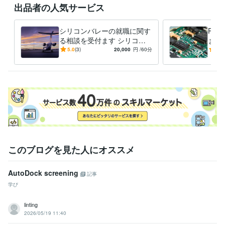
シリコンバレー
システム開発
ハードウエア開発
ソフトウエア開発
出品者の人気サービス
プログラムマネージメ
語学学習
海外就職
海外留学
海外面接
海外履歴書
シリコンバレーの就職に関す
PC
る相談を受付ます シリコン
ます
バレーの就職事情に関する情
豊富
5.0
(3)
20,000
円
/60分
5.0
報を提供します
対応
このブログを見た人にオススメ
AutoDock screening
記事
学び
linting
2026/05/19 11:40