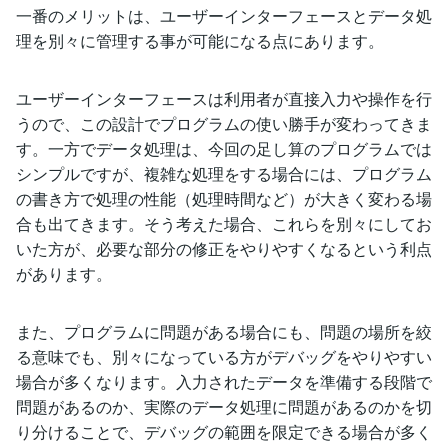
一番のメリットは、ユーザーインターフェースとデータ処
理を別々に管理する事が可能になる点にあります。
ユーザーインターフェースは利用者が直接入力や操作を行
うので、この設計でプログラムの使い勝手が変わってきま
す。一方でデータ処理は、今回の足し算のプログラムでは
シンプルですが、複雑な処理をする場合には、プログラム
の書き方で処理の性能（処理時間など）が大きく変わる場
合も出てきます。そう考えた場合、これらを別々にしてお
いた方が、必要な部分の修正をやりやすくなるという利点
があります。
また、プログラムに問題がある場合にも、問題の場所を絞
る意味でも、別々になっている方がデバッグをやりやすい
場合が多くなります。入力されたデータを準備する段階で
問題があるのか、実際のデータ処理に問題があるのかを切
り分けることで、デバッグの範囲を限定できる場合が多く