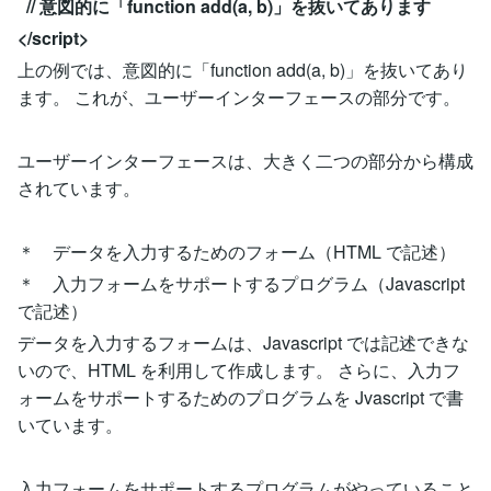
// 意図的に「function add(a, b)」を抜いてあります
</script>
上の例では、意図的に「function add(a, b)」を抜いてあり
ます。 これが、ユーザーインターフェースの部分です。
ユーザーインターフェースは、大きく二つの部分から構成
されています。
＊ データを入力するためのフォーム（HTML で記述）
＊ 入力フォームをサポートするプログラム（Javascript
で記述）
データを入力するフォームは、Javascript では記述できな
いので、HTML を利用して作成します。 さらに、入力フ
ォームをサポートするためのプログラムを Jvascript で書
いています。
入力フォームをサポートするプログラムがやっていること