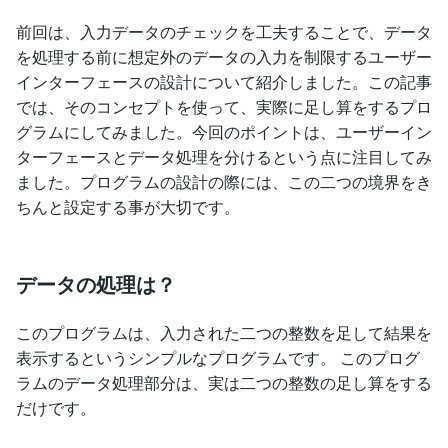
前回は、入力データのチェックを工夫することで、データ
を処理する前に想定外のデータの入力を制限するユーザー
インターフェースの設計について紹介しました。この記事
では、そのコンセプトを使って、実際に足し算をするプロ
グラムにしてみました。今回のポイントは、ユーザーイン
ターフェースとデータ処理を分けるという点に注目してみ
ました。プログラムの設計の際には、この二つの境界をき
ちんと設定する事が大切です。
データの処理は？
このプログラムは、入力された二つの整数を足して結果を
表示するというシンプルなプログラムです。 このプログ
ラムのデータ処理部分は、実は二つの整数の足し算をする
だけです。