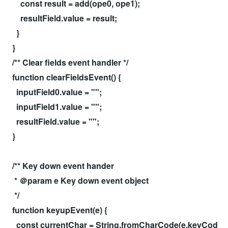
const result = add(ope0, ope1);
resultField.value = result;
}
}
/** Clear fields event handler */
function clearFieldsEvent() {
inputField0.value = "";
inputField1.value = "";
resultField.value = "";
}
/** Key down event hander
* ＠param e Key down event object
*/
function keyupEvent(e) {
const currentChar = String.fromCharCode(e.keyCod