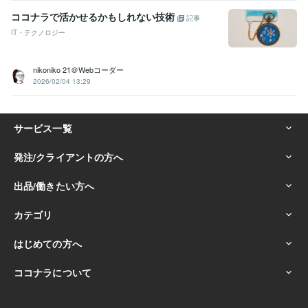
ココナラで活かせるかもしれない技術
記事
IT・テクノロジー
nikoniko 21＠Webコーダー
2026/02/04 13:29