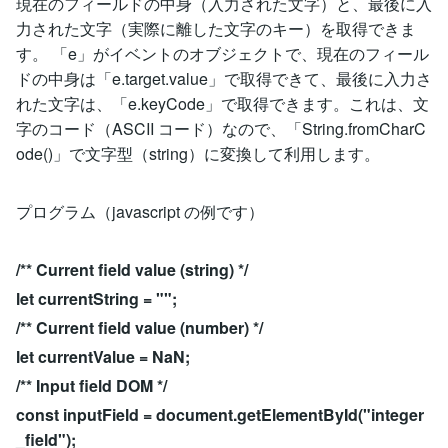
現在のフィールドの中身（入力された文字）と、最後に入
力された文字（実際に離した文字のキー）を取得できま
す。 「e」がイベントのオブジェクトで、現在のフィール
ドの中身は「e.target.value」で取得できて、最後に入力さ
れた文字は、「e.keyCode」で取得できます。これは、文
字のコード（ASCII コード）なので、「String.fromCharC
ode()」で文字型（string）に変換して利用します。
プログラム（javascript の例です）
/** Current field value (string) */
let currentString = "";
/** Current field value (number) */
let currentValue = NaN;
/** Input field DOM */
const inputField = document.getElementById("integer
_field");