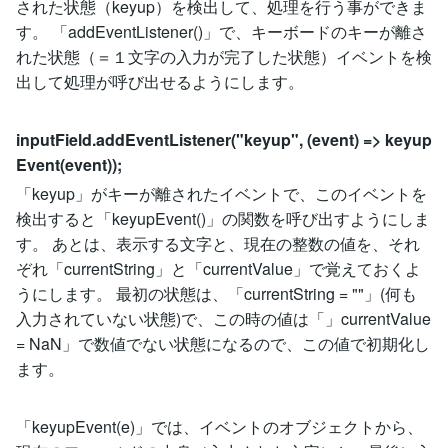
された状態（keyup）を検出して、処理を行う事ができま
す。 「addEventListener()」で、キーボードのキーが離さ
れた状態（＝１文字の入力が完了した状態）イベントを検
出して処理が呼び出せるようにします。
inputField.addEventListener("keyup", (event) => keyup
Event(event));
「keyup」がキーが離されたイベントで、このイベントを
検出すると「keyupEvent()」の関数を呼び出すようにしま
す。 あとは、表示する文字と、現在の整数の値を、それ
ぞれ「currentString」と「currentValue」で覚えておくよ
うにします。 最初の状態は、「currentString = ""」(何も
入力されていない状態)で、この時の値は「」currentValue
= NaN」で数値でない状態になるので、この値で初期化し
ます。
「keyupEvent(e)」では、イベントのオブジェクトから、