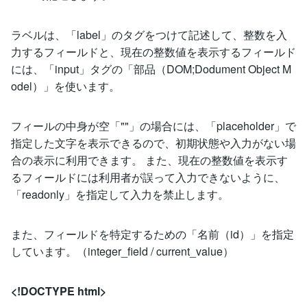
ラベルは、「label」のタグをつけて記述して、整数を入
力するフィールドと、現在の整数値を表示するフィールド
には、「input」タグの「部品（DOM;Dodument Object M
odel）」を使います。
フィールの中身が空「""」の場合には、「placeholder」で
指定した文字を表示できるので、初期状態や入力がない場
合の表示に利用できます。 また、現在の整数値を表示す
るフィールドには利用者が誤って入力できないように、
「readonly」を指定して入力を禁止します。
また、フィールドを特定するための「名前（id）」を指定
しています。（integer_field / current_value）
<!DOCTYPE html>