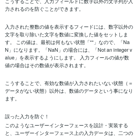
こうすることで、入力フィールドに数字以外の文字列が入
力されるのを防ぐことができます。
入力された整数の値を表示するフィードには、数字以外の
文字を取り除いた文字を数値に変換した値をセットしま
す。 この値は、最初は何もない状態「""」なので、「Na
N」になります。「NaN」の場合には、「Not an integer v
alue」を表示するようにします。 入力フィールの値が数
値の場合はその数値が表示されます。
こうすることで、有効な数値が入力されたいない状態（＝
データがない状態）以外は、数値のデータという事になり
ます。
誤った入力を防ぐ！
このようなユーザーインターフェースを設計・実装する
と、ユーザーインターフェース上の入力データは、二つの