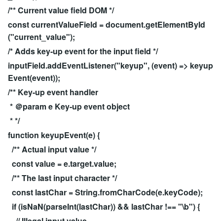
/** Current value field DOM */
const currentValueField = document.getElementById
("current_value");
/* Adds key-up event for the input field */
inputField.addEventListener("keyup", (event) => keyup
Event(event));
/** Key-up event handler
* ＠param e Key-up event object
* */
function keyupEvent(e) {
/** Actual input value */
const value = e.target.value;
/** The last input character */
const lastChar = String.fromCharCode(e.keyCode);
if (isNaN(parseInt(lastChar)) && lastChar !== "\b") {
// Illegal input value