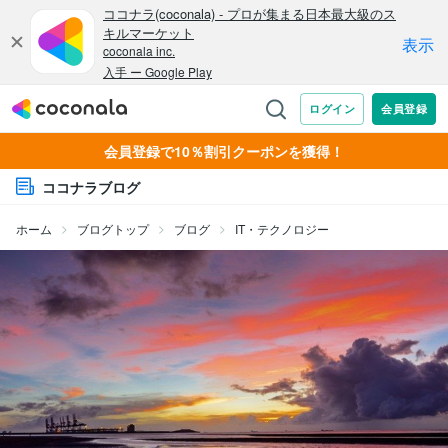
会員登録で10％割引クーポンを獲得！
ココナラブログ
ホーム
ブログトップ
ブログ
IT・テクノロジー