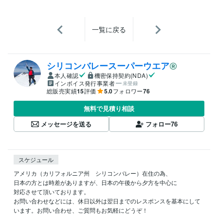
一覧に戻る
シリコンバレースーパーウエア
本人確認
機密保持契約(NDA)
インボイス発行事業者
未登録
総販売実績
15
評価
5.0
フォロワー
76
無料で見積り相談
メッセージを送る
フォロー
76
スケジュール
アメリカ（カリフォルニア州　シリコンバレー）在住の為、

日本の方とは時差がありますが、日本の午後から夕方を中心に

対応させて頂いております。

お問い合わせなどには、休日以外は翌日までのレスポンスを基本にして
います。お問い合わせ、ご質問もお気軽にどうぞ！