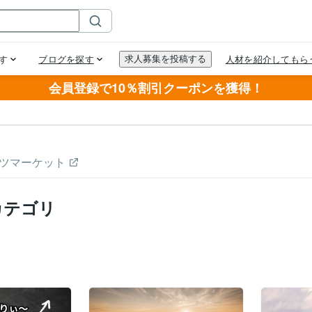
会員登録で10％割引クーポンを獲得！
ツマーケット
カテゴリ