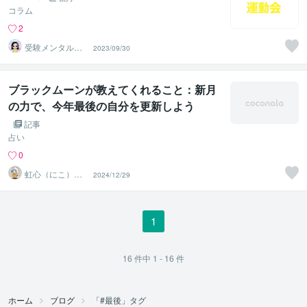
コラム
2
受験メンタルト
2023/09/30
レーナー イロ
ハル
ブラックムーンが教えてくれること：新月
の力で、今年最後の自分を更新しよう
記事
占い
0
虹心（にこ）＠
2024/12/29
香りと愛の導き
鑑定師
1
16
件中
1 - 16
件
ホーム
ブログ
「#最後」タグ