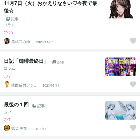
11月7日（火）おかえりなさい♡今夜で最
後☆
記事
コラム
28
美結♡みゆ
2023/11/07
日記「珈琲最終日」
記事
コラム
9
鏡面反射デジタ
2023/03/11
ルアート製作所
（鈴木穣）
最後の１回
記事
占い
7
弥栄 志茉
2024/11/15