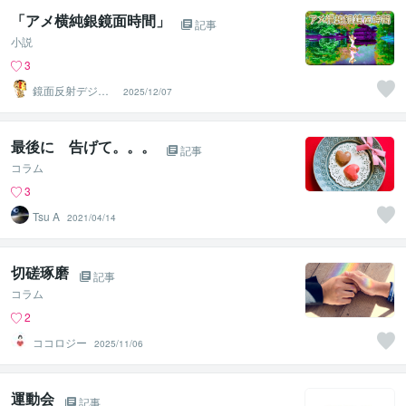
「アメ横純銀鏡面時間」
記事
小説
3
鏡面反射デジタ
2025/12/07
ルアート製作所
（鈴木穣）
最後に 告げて。。。
記事
コラム
3
Tsu A
2021/04/14
切磋琢磨
記事
コラム
2
ココロジー
2025/11/06
運動会
記事