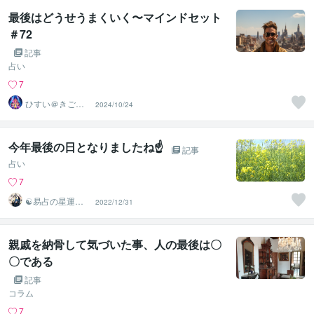
最後はどうせうまくいく〜マインドセット
＃72
記事
占い
7
ひすい＠きごこ
2024/10/24
ろアドバイザー
今年最後の日となりましたね☝️
記事
占い
7
☯易占の星運河
2022/12/31
☯
親戚を納骨して気づいた事、人の最後は〇
〇である
記事
コラム
7