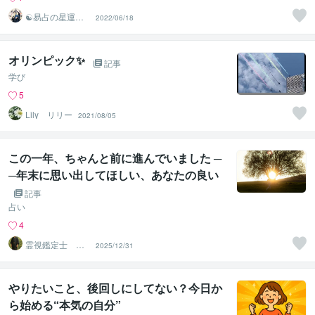
☯易占の星運河
2022/06/18
☯
オリンピック✨
記事
学び
5
Lily リリー
2021/08/05
この一年、ちゃんと前に進んでいました ─
─年末に思い出してほしい、あなたの良い
ところ
記事
占い
4
霊視鑑定士 神
2025/12/31
凪
やりたいこと、後回しにしてない？今日か
ら始める“本気の自分”