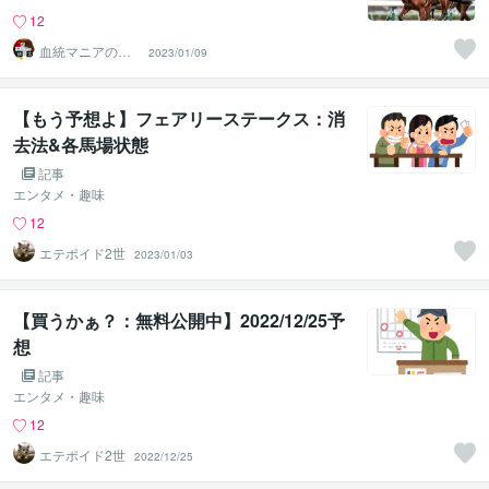
12
血統マニアの独
2023/01/09
り言
【もう予想よ】フェアリーステークス：消
去法&各馬場状態
記事
エンタメ・趣味
12
エテポイド2世
2023/01/03
【買うかぁ？：無料公開中】2022/12/25予
想
記事
エンタメ・趣味
12
エテポイド2世
2022/12/25