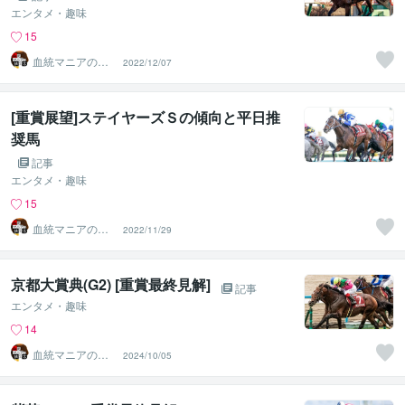
エンタメ・趣味
15
血統マニアの独
2022/12/07
り言
[重賞展望]ステイヤーズＳの傾向と平日推
奨馬
記事
エンタメ・趣味
15
血統マニアの独
2022/11/29
り言
京都大賞典(G2) [重賞最終見解]
記事
エンタメ・趣味
14
血統マニアの独
2024/10/05
り言