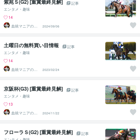
紫苑Ｓ(G2) [重賞最終見解]
記事
エンタメ・趣味
14
血統マニアの独
2024/09/06
り言
土曜日の無料買い目情報
記事
エンタメ・趣味
14
血統マニアの独
2023/02/24
り言
京阪杯(G3) [重賞最終見解]
記事
エンタメ・趣味
13
血統マニアの独
2024/11/22
り言
フローラＳ(G2) [重賞最終見解]
記事
エンタメ・趣味