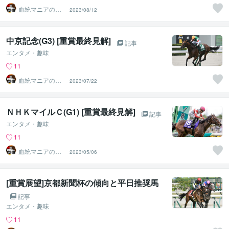
血統マニアの独
2023/08/12
り言
中京記念(G3) [重賞最終見解]
記事
エンタメ・趣味
11
血統マニアの独
2023/07/22
り言
ＮＨＫマイルＣ(G1) [重賞最終見解]
記事
エンタメ・趣味
11
血統マニアの独
2023/05/06
り言
[重賞展望]京都新聞杯の傾向と平日推奨馬
記事
エンタメ・趣味
11