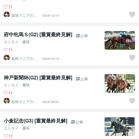
11
血統マニアの独
2024/12/14
り言
府中牝馬Ｓ(G2) [重賞最終見解]
記事
エンタメ・趣味
11
血統マニアの独
2024/10/13
り言
神戸新聞杯(G2) [重賞最終見解]
記事
エンタメ・趣味
11
血統マニアの独
2024/09/20
り言
小倉記念(G3) [重賞最終見解]
記事
エンタメ・趣味
11