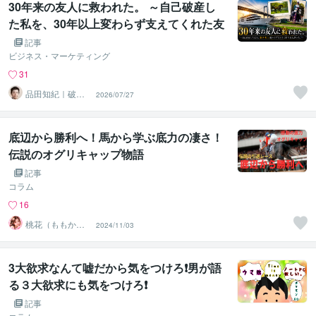
30年来の友人に救われた。 ～自己破産し
た私を、30年以上変わらず支えてくれた友
人がいた。～
記事
ビジネス・マーケティング
31
品田知紀｜破産
2026/07/27
から再起したコ
ンサルタント
底辺から勝利へ！馬から学ぶ底力の凄さ！
伝説のオグリキャップ物語
記事
コラム
16
桃花（ももか）
2024/11/03
♡強運パワー心
のオアシス♡
3大欲求なんて嘘だから気をつけろ❗️男が語
る３大欲求にも気をつけろ❗️
記事