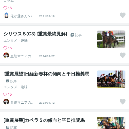
コラム
16
俺が蓮さん❗️ハス
2021/07/19
じゃありません
w
シリウスＳ(G3) [重賞最終見解]
記事
エンタメ・趣味
15
血統マニアの独
2024/09/27
り言
[重賞展望]日経新春杯の傾向と平日推奨馬
記事
エンタメ・趣味
15
血統マニアの独
2023/01/12
り言
[重賞展望]カペラＳの傾向と平日推奨馬
記事