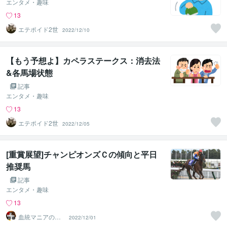
エンタメ・趣味
13
エテポイド2世
2022/12/10
【もう予想よ】カペラステークス：消去法
&各馬場状態
記事
エンタメ・趣味
13
エテポイド2世
2022/12/05
[重賞展望]チャンピオンズＣの傾向と平日
推奨馬
記事
エンタメ・趣味
13
血統マニアの独
2022/12/01
り言