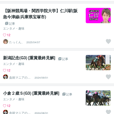
【阪神競馬場・関西学院大学】仁川駅(阪
急今津線/兵庫県宝塚市)
記事
エンタメ・趣味
12
たっくん、
2025/04/07
新潟記念(G3) [重賞最終見解]
記事
エンタメ・趣味
12
血統マニアの独
2024/09/01
り言
小倉２歳Ｓ(G3) [重賞最終見解]
記事
エンタメ・趣味
12
血統マニアの独
2024/08/31