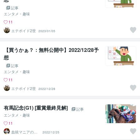
記事
エンタメ・趣味
11
エテポイド2世
2023/01/05
【買うかぁ？：無料公開中】2022/12/28予
想
記事
エンタメ・趣味
11
エテポイド2世
2022/12/28
有馬記念(G1) [重賞最終見解]
記事
エンタメ・趣味
11
血統マニアの独
2022/12/25
り言