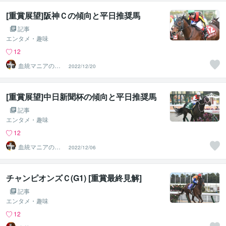
[重賞展望]阪神Ｃの傾向と平日推奨馬
記事
エンタメ・趣味
12
血統マニアの独
2022/12/20
り言
[重賞展望]中日新聞杯の傾向と平日推奨馬
記事
エンタメ・趣味
12
血統マニアの独
2022/12/06
り言
チャンピオンズＣ(G1) [重賞最終見解]
記事
エンタメ・趣味
12