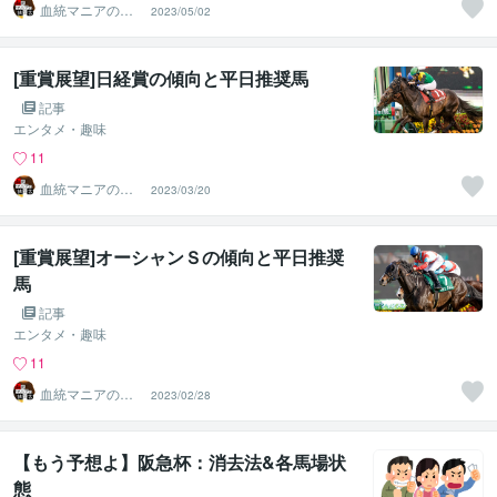
血統マニアの独
2023/05/02
り言
[重賞展望]日経賞の傾向と平日推奨馬
記事
エンタメ・趣味
11
血統マニアの独
2023/03/20
り言
[重賞展望]オーシャンＳの傾向と平日推奨
馬
記事
エンタメ・趣味
11
血統マニアの独
2023/02/28
り言
【もう予想よ】阪急杯：消去法&各馬場状
態