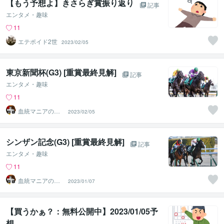
【もう予想よ】きさらぎ賞振り返り
記事
エンタメ・趣味
11
エテポイド2世
2023/02/05
東京新聞杯(G3) [重賞最終見解]
記事
エンタメ・趣味
11
血統マニアの独
2023/02/05
り言
シンザン記念(G3) [重賞最終見解]
記事
エンタメ・趣味
11
血統マニアの独
2023/01/07
り言
【買うかぁ？：無料公開中】2023/01/05予
想