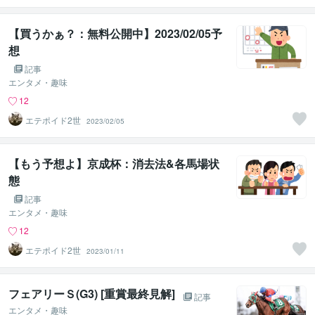
【買うかぁ？：無料公開中】2023/02/05予
想
記事
エンタメ・趣味
12
エテポイド2世
2023/02/05
【もう予想よ】京成杯：消去法&各馬場状
態
記事
エンタメ・趣味
12
エテポイド2世
2023/01/11
フェアリーＳ(G3) [重賞最終見解]
記事
エンタメ・趣味