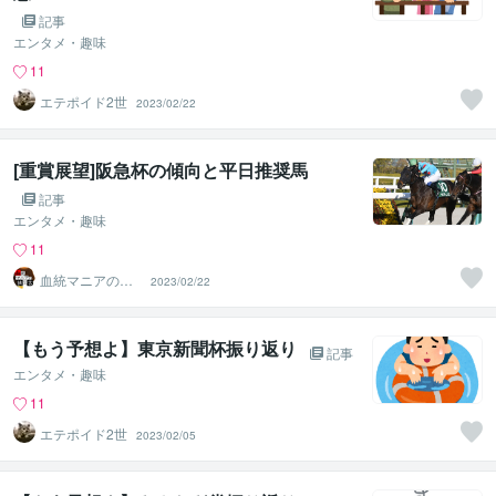
記事
エンタメ・趣味
11
エテポイド2世
2023/02/22
[重賞展望]阪急杯の傾向と平日推奨馬
記事
エンタメ・趣味
11
血統マニアの独
2023/02/22
り言
【もう予想よ】東京新聞杯振り返り
記事
エンタメ・趣味
11
エテポイド2世
2023/02/05