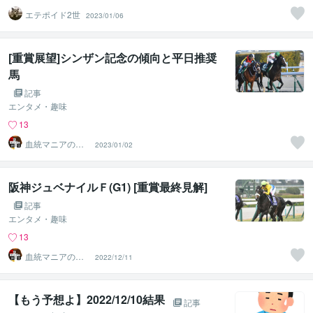
エテポイド2世
2023/01/06
[重賞展望]シンザン記念の傾向と平日推奨
馬
記事
エンタメ・趣味
13
血統マニアの独
2023/01/02
り言
阪神ジュベナイルＦ(G1) [重賞最終見解]
記事
エンタメ・趣味
13
血統マニアの独
2022/12/11
り言
【もう予想よ】2022/12/10結果
記事