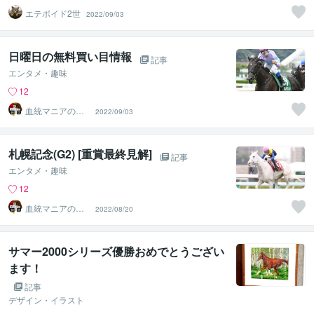
エテポイド2世
2022/09/03
日曜日の無料買い目情報
記事
エンタメ・趣味
12
血統マニアの独
2022/09/03
り言
札幌記念(G2) [重賞最終見解]
記事
エンタメ・趣味
12
血統マニアの独
2022/08/20
り言
サマー2000シリーズ優勝おめでとうござい
ます！
記事
デザイン・イラスト