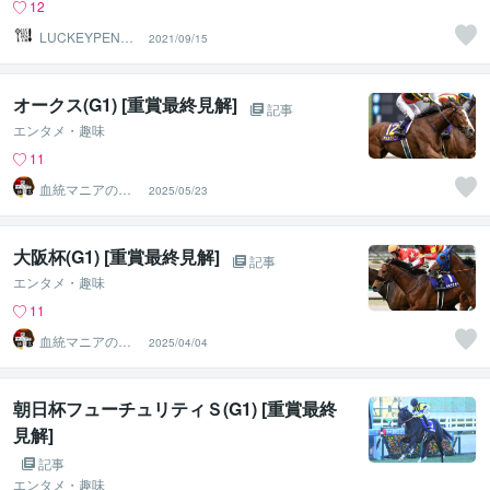
12
LUCKEYPEN工
2021/09/15
房
オークス(G1) [重賞最終見解]
記事
エンタメ・趣味
11
血統マニアの独
2025/05/23
り言
大阪杯(G1) [重賞最終見解]
記事
エンタメ・趣味
11
血統マニアの独
2025/04/04
り言
朝日杯フューチュリティＳ(G1) [重賞最終
見解]
記事
エンタメ・趣味