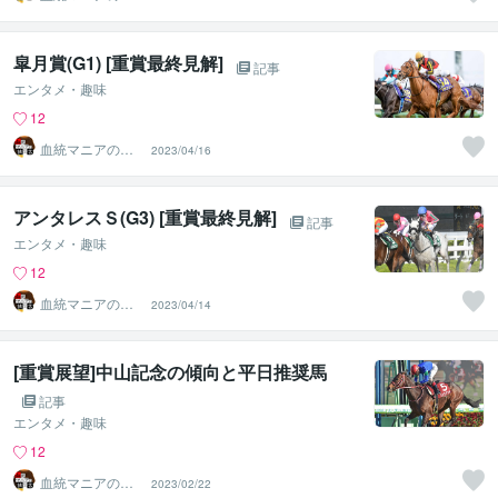
り言
皐月賞(G1) [重賞最終見解]
記事
エンタメ・趣味
12
血統マニアの独
2023/04/16
り言
アンタレスＳ(G3) [重賞最終見解]
記事
エンタメ・趣味
12
血統マニアの独
2023/04/14
り言
[重賞展望]中山記念の傾向と平日推奨馬
記事
エンタメ・趣味
12
血統マニアの独
2023/02/22
り言