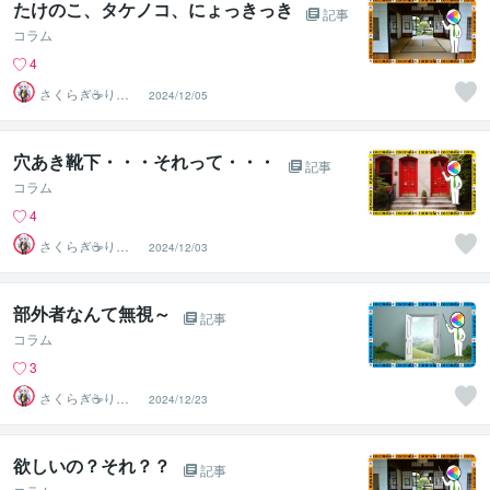
たけのこ、タケノコ、にょっきっき
記事
コラム
4
さくらぎ☕りょ
2024/12/05
う⛎癒やし電話
相談サロン
穴あき靴下・・・それって・・・
記事
コラム
4
さくらぎ☕りょ
2024/12/03
う⛎癒やし電話
相談サロン
部外者なんて無視～
記事
コラム
3
さくらぎ☕りょ
2024/12/23
う⛎癒やし電話
相談サロン
欲しいの？それ？？
記事