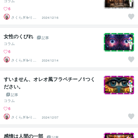
コラム
6
さくらぎ☕りょ
2024/12/16
う⛎癒やし電話
相談サロン
女性のくびれ
記事
コラム
6
さくらぎ☕りょ
2024/12/14
う⛎癒やし電話
相談サロン
すいません、オレオ風フラペチーノ1つく
ださい。
記事
コラム
6
さくらぎ☕りょ
2024/12/07
う⛎癒やし電話
相談サロン
感情は人間の一部
記事