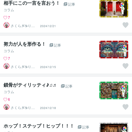
相手にこの一言を言おう！
記事
コラム
7
さくらぎ☕りょ
2024/12/21
う⛎癒やし電話
相談サロン
努力が人を形作る！
記事
コラム
7
さくらぎ☕りょ
2024/12/15
う⛎癒やし電話
相談サロン
鎖骨がティリッティ♪♫♬
記事
コラム
6
さくらぎ☕りょ
2024/12/18
う⛎癒やし電話
相談サロン
ホップ！ステップ！ヒップ！！！
記事