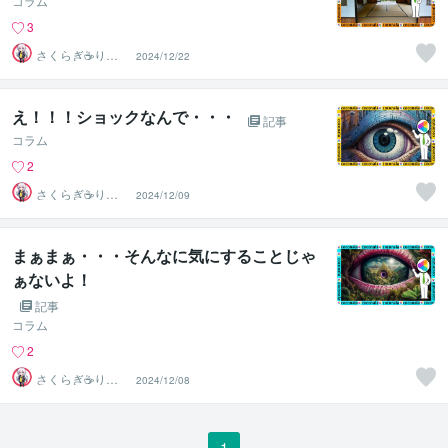
コラム
3
さくらぎ☕りょ
2024/12/22
う⛎癒やし電話
相談サロン
え！！！ショックなんで・・・
記事
コラム
2
さくらぎ☕りょ
2024/12/09
う⛎癒やし電話
相談サロン
まぁまぁ・・・そんなに気にすることじゃ
ぁないよ！
記事
コラム
2
さくらぎ☕りょ
2024/12/08
う⛎癒やし電話
相談サロン
1