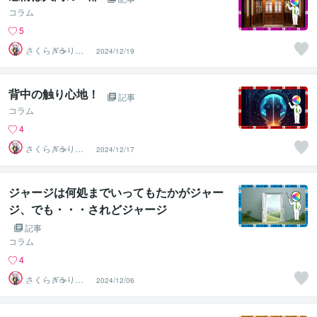
コラム
5
さくらぎ☕りょ
2024/12/19
う⛎癒やし電話
相談サロン
背中の触り心地！
記事
コラム
4
さくらぎ☕りょ
2024/12/17
う⛎癒やし電話
相談サロン
ジャージは何処までいってもたかがジャー
ジ、でも・・・されどジャージ
記事
コラム
4
さくらぎ☕りょ
2024/12/06
う⛎癒やし電話
相談サロン