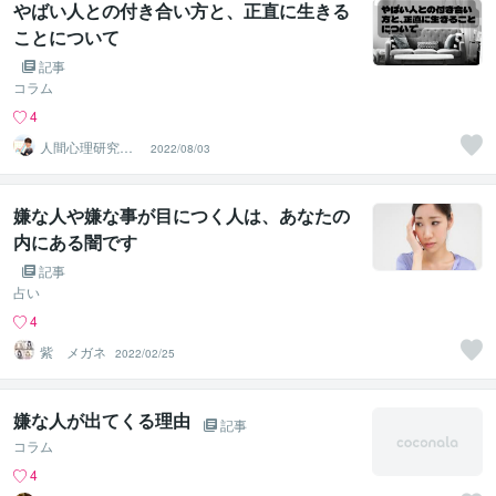
やばい人との付き合い方と、正直に生きる
ことについて
記事
コラム
4
人間心理研究家
2022/08/03
＠SHIGE
嫌な人や嫌な事が目につく人は、あなたの
内にある闇です
記事
占い
4
紫 メガネ
2022/02/25
嫌な人が出てくる理由
記事
コラム
4