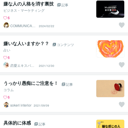
嫌な人の人格を消す裏技
記事
ビジネス・マーケティング
6
COMMUNICATI
2024/02/22
ON PRO
嫌いな人いますか？？
コンテンツ
占い
6
恋愛エキスパー
2021/12/30
ト misa misa
うっかり愚痴にご注意を！
記事
コラム
6
sokeri interior
2021/09/09
具体的に体感
記事