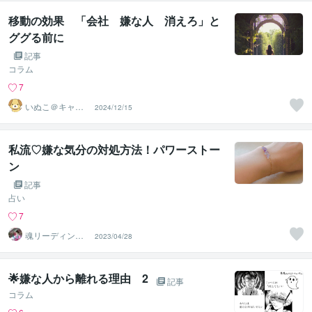
移動の効果 「会社 嫌な人 消えろ」と
ググる前に
記事
コラム
7
いぬこ＠キャリ
2024/12/15
アコンサルタン
ト
私流♡嫌な気分の対処方法！パワーストー
ン
記事
占い
7
魂リーディングb
2023/04/28
y紅庵（くあん）
🌟嫌な人から離れる理由 2
記事
コラム