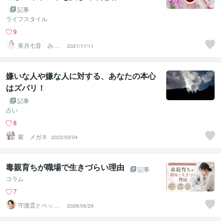
記事
ライフスタイル
9
美月七音 みつ
2021/11/11
きなお
嫌いな人や嫌な人に対する、あなたの本心
はズバリ！
記事
占い
8
紫 メガネ
2022/03/04
毒親育ちが職場で生きづらい理由
記事
コラム
7
守護霊とペット
2026/06/29
の通訳者 まりあ