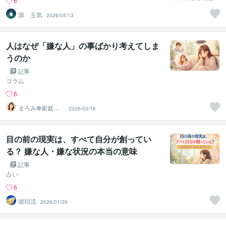
6
源 玉気
2026/05/13
人はなぜ「嫌な人」の事ばかり考えてしま
うのか
記事
コラム
6
まろみ❁家庭・
2026/03/16
家族のピアカウ
ンセラー
目の前の現実は、すべて自分が創ってい
る？ 嫌な人・嫌な状況の本当の意味
記事
占い
6
琥珀流
2026/01/28