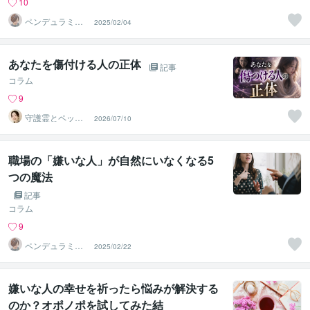
10
ペンデュラミス
2025/02/04
ト・ローレン
あなたを傷付ける人の正体
記事
コラム
9
守護霊とペット
2026/07/10
の通訳者 まりあ
職場の「嫌いな人」が自然にいなくなる5
つの魔法
記事
コラム
9
ペンデュラミス
2025/02/22
ト・ローレン
嫌いな人の幸せを祈ったら悩みが解決する
のか？オポノポを試してみた結