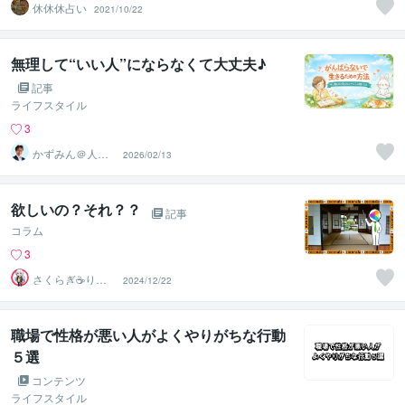
休休休占い
2021/10/22
無理して“いい人”にならなくて大丈夫♪
記事
ライフスタイル
3
かずみん＠人生
2026/02/13
のモヤモヤ解消
アドバイザー
欲しいの？それ？？
記事
コラム
3
さくらぎ☕りょ
2024/12/22
う⛎癒やし電話
相談サロン
職場で性格が悪い人がよくやりがちな行動
５選
コンテンツ
ライフスタイル