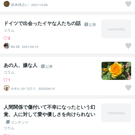
休休休占い
2021/10/28
ドイツで出会ったイヤな人たちの話
記事
コラム
2
bo ck
2021/04/15
あの人、嫌な人
記事
コラム
1
かわいかつひと
2025/06/15
人間関係で傷付いて不幸になったという幻
覚、人に対して愛や優しさを向けられない
幻術が解ける遠隔法術ヒーリング
コンテンツ
コラム