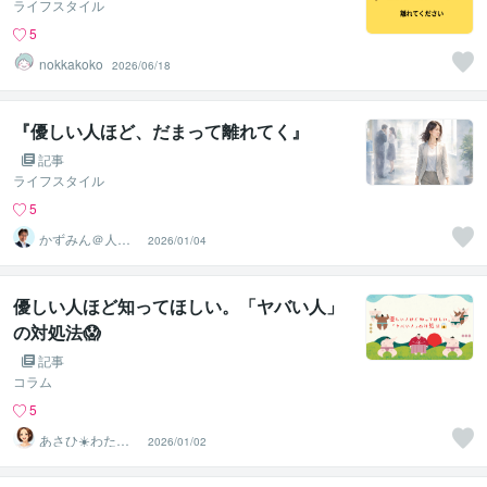
ライフスタイル
5
nokkakoko
2026/06/18
『優しい人ほど、だまって離れてく』
記事
ライフスタイル
5
かずみん＠人生
2026/01/04
のモヤモヤ解消
アドバイザー
優しい人ほど知ってほしい。「ヤバい人」
の対処法😱
記事
コラム
5
あさひ☀️わたし
2026/01/02
なんて…を手放
す生き方へ