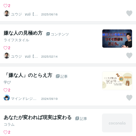
2
ユウジ_ yuji【心
2025/06/16
理学で悩みを解
決】
嫌な人の見極め方
コンテンツ
ライフスタイル
2
ユウジ_ yuji【心
2025/02/14
理学で悩みを解
決】
「嫌な人」のとらえ方
記事
学び
2
マインドレジリ
2024/09/19
エンス
あなたが変われば現実は変わる
記事
コラム
2