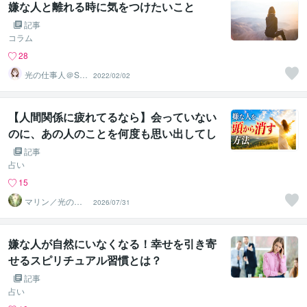
嫌な人と離れる時に気をつけたいこと
記事
コラム
28
光の仕事人＠SA
2022/02/02
CHIKO
【人間関係に疲れてるなら】会っていない
のに、あの人のことを何度も思い出してし
まう。
記事
占い
15
マリン／光のカ
2026/07/31
ウンセラー
嫌な人が自然にいなくなる！幸せを引き寄
せるスピリチュアル習慣とは？
記事
占い