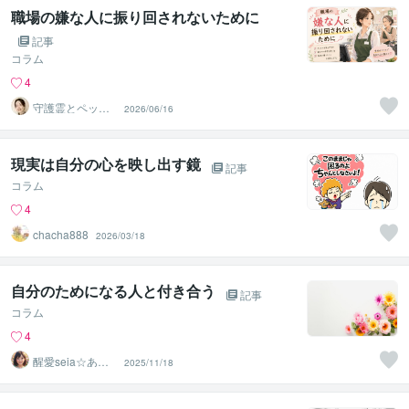
職場の嫌な人に振り回されないために
記事
コラム
4
守護霊とペット
2026/06/16
の通訳者 まりあ
現実は自分の心を映し出す鏡
記事
コラム
4
chacha888
2026/03/18
自分のためになる人と付き合う
記事
コラム
4
醒愛seia☆あな
2025/11/18
たの心に寄り添
います☆