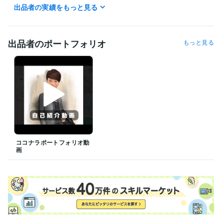
出品者の実績をもっと見る
得意分野
悩み相談・カウンセリング
様々な思いから出来上がった人間関係哲
学
経験から産み出た恋愛哲学
心の不安相談
出品者のポートフォリオ
もっと見る
悩み相談・カウンセリング
副業について聞いてみたい（副業哲学）
夫婦についてどうあるべきかの哲学
ラジオDJを経験。人を楽しませ
る哲学
ココナラポートフォリオ動
画