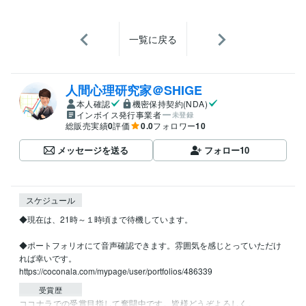
一覧に戻る
人間心理研究家＠SHIGE
本人確認
機密保持契約(NDA)
インボイス発行事業者
未登録
総販売実績
0
評価
0.0
フォロワー
10
メッセージを送る
フォロー
10
スケジュール
◆現在は、21時～１時頃まで待機しています。

◆ポートフォリオにて音声確認できます。雰囲気を感じとっていただけ
れば幸いです。

受賞歴
ココナラでの受賞目指して奮闘中です。皆様どうぞよろしく。