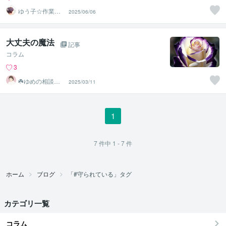
ゆう子☆作業療
2025/06/06
法士＆ライフコ
ーチ
大丈夫の魔法
記事
コラム
3
☘️ゆめの相談室
2025/03/11
☘️
1
7
件中
1 - 7
件
ホーム
ブログ
「#守られている」タグ
カテゴリ一覧
コラム