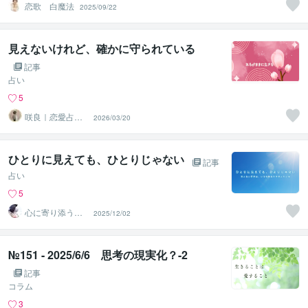
恋歌 白魔法
2025/09/22
見えないけれど、確かに守られている
記事
占い
5
咲良｜恋愛占い
2026/03/20
心導師
ひとりに見えても、ひとりじゃない
記事
占い
5
心に寄り添う経
2025/12/02
験豊かな相談
師 ふーみん
№151 - 2025/6/6 思考の現実化？-2
記事
コラム
3