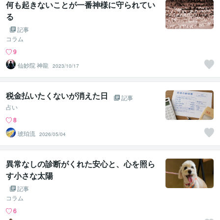
何も起きないことが一番神様に守られてい
る
記事
コラム
9
仙妙院 神龍
2023/10/17
税金払いたくないが消えた日
記事
占い
8
琥珀流
2026/05/04
異常なしの診断がくれた安心と、心を照ら
す小さな太陽
記事
コラム
6