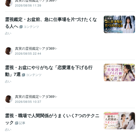
真実の霊視鑑定✨アダ369✨
2026/08/06 11:39
霊視鑑定・お盆前、急に仕事場を片づけたくな
る人へ
コンテンツ
占い
真実の霊視鑑定✨アダ369✨
2026/08/05 22:44
霊視・お盆にやりがちな「恋愛運を下げる行
動」7選
コンテンツ
占い
真実の霊視鑑定✨アダ369✨
2026/08/05 10:37
霊視・職場で人間関係がうまくいく7つのテクニ
ック
記事
占い