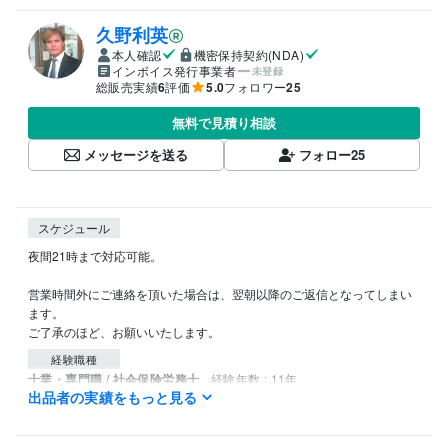
久野利英
本人確認
機密保持契約(NDA)
インボイス発行事業者
未登録
総販売実績
6
評価
5.0
フォロワー
25
無料で見積り相談
メッセージを送る
フォロー
25
スケジュール
夜間21時まで対応可能。

営業時間外にご連絡を頂いた場合は、翌朝以降のご返信となってしまい
ます。

ご了承のほど、お願いいたします。
経験職種
士業・専門職 / 社会保険労務士
経験年数 : 11年
出品者の実績をもっと見る
受賞歴
うつ病・メンタル不調　復活の定理　
『心が壊れた時』に生れる パ