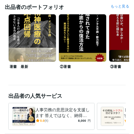
フォーマンス低下からの脱出
進化する勇気！！あの『原田メソッ
出品者のポートフォリオ
もっと見る
ド』で人生に革命を起こそう。
大谷翔平も実践するメソッド。リバ
ウンド続きの人材育成に決別。
無から有を作る！マネジメントツー
ルとして行う業務効率化
メンタル不調で職場復帰できない社員を生
み出さないための勉強会
アドラー心理学
本当のところ、過労死は何
が原因で起きるの？
うつ病・メンタル不調　隠されてきたどん底か
らの復活方法
裁判の代償　裁判は救いか、苦しみか
資格・検定
プロコーチ
取得年 : 2018年
特定社会保険労務士
取得年 : 2016年
著書 最新
②著書
③著書
原田メソッド認定パートナー
取得年 : 2019年
職場デザイナー
取得年 : 2020年
NLPプラクティショナー
取得年 : 2018年
社会保険労務士
取得年 : 2008年
出品者の人気サービス
得意分野
ビジネス代行・事務代行
就業規則の作成・改訂
士業
人事・労務
特定社会保険労務士
就業規則
紛争解決
人事労務の意思決定を支援し
トラ
ます 答えではなく、納得で
する
語学力
きる判断を支援します
で使
5.0
(1)
8,000
円
5.0
スペイン語
日常会話レベル
ト