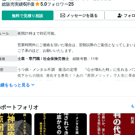
6
5.0
25
総販売実績
評価
フォロワー
メッセージを送る
フォ
無料で見積り相談
ュール
夜間21時まで対応可能。

営業時間外にご連絡を頂いた場合は、翌朝以降のご返信となってしまいま
ご了承のほど、お願いいたします。
士業・専門職 / 社会保険労務士
経験年数 : 11年
職種
うつ病・メンタル不調　復活の定理　
『心が壊れた時』に生れる パ
歴
低下からの脱出
進化する勇気！！あの『原田メソッド』で人生に革
う。
大谷翔平も実践するメソッド。リバウンド続きの人材育成に決
実績をもっと見る
有を作る！マネジメントツールとして行う業務効率化
メンタル不調
きない社員を生み出さないための勉強会
アドラー心理学
本当のとこ
は何が原因で起きるの？
うつ病・メンタル不調　隠されてきたどん
方法
裁判の代償　裁判は救いか、苦しみか
のポートフォリオ
も
プロコーチ
取得年 : 2018年
検定
特定社会保険労務士
取得年 : 2016年
原田メソッド認定パートナー
取得年 : 2019年
職場デザイナー
取得年 : 2020年