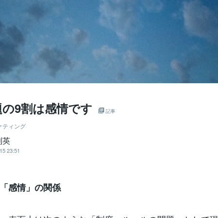
題の9割は感情です
記事
ケティング
利英
15 23:51
「感情」の関係