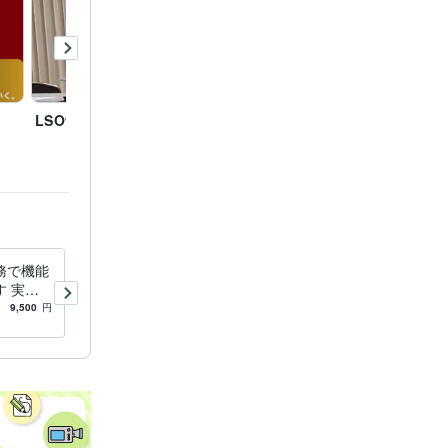
LSO労務管理事務所
『ブームの最前線』士業
事務所
のトップランナー（2026
年）で紹介
務で機能
助成金対応の就業規則・賃金
 実務
規程を整備します 助成金と
備サポー
労務リスクに強い就業規則を
9,500
円
5.0
(1)
55,000
円
/90分
一括整備