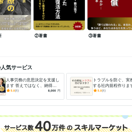
NLPプラクティショナー
取得年 : 2018年
社会保険労務士
取得年 : 2008年
ビジネス代行・事務代行
就業規則の作成・改訂
分野
士業
人事・労務
特定社会保険労務士
就業規則
紛争解決
新
②著書
③著書
スペイン語
日常会話レベル
力
の人気サービス
人事労務の意思決定を支援し
トラブルを防ぐ、実
ます 答えではなく、納得で
する社内規程作ります
きる判断を支援します
で使える社内規程整
5.0
(1)
8,000
円
5.0
(1)
ト