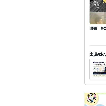
得意
著書 最
語学
出品者