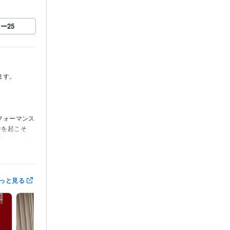
ロー
25
す。

フォーマンス
命を起こそ
別。
無から
で職場復帰で
ろ、過労死
底からの復活
っと見る