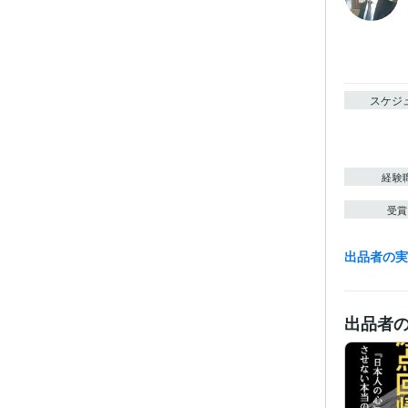
スケジ
経験
受賞
出品者の
出品者
資格・