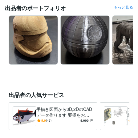
語学力
英語
日常会話レベル
出品者のポートフォリオ
もっと見る
出品者の人気サービス
手描き図面から3D,2DのCAD
プラ
データ作ります 要望をお聞
談承
かせください モノづくりを
の際
5.0
(46)
5,000
円
5.0
したい方に是非見てほしい
の起