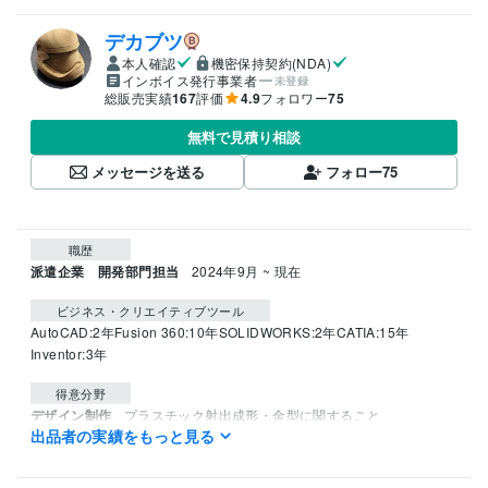
デカブツ
本人確認
機密保持契約(NDA)
インボイス発行事業者
未登録
総販売実績
167
評価
4.9
フォロワー
75
無料で見積り相談
メッセージを送る
フォロー
75
職歴
派遣企業 開発部門担当
2024年9月 ~ 現在
ビジネス・クリエイティブツール
AutoCAD:2年
Fusion 360:10年
SOLIDWORKS:2年
CATIA:15年
Inventor:3年
得意分野
デザイン制作
プラスチック射出成形・金型に関すること
出品者の実績をもっと見る
プラスチック
3Dプリンタ
CAD
金型
樹脂
射出成形
3Dデータ
3DCAD