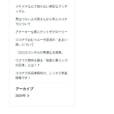
メケメケなんて知らない身近なブッデ
ィズム
男はつらいよの寅さんから学ぶココナ
ラについて
アナーキーな夜にゲットザグローリー
ココナラおむつユーザ必須の「あまい
病」について
「口だけコンサルの華麗なる冒険」
ワクワク期待を煽る「仮面と毒リンゴ
の正体」とは！？
ココナラ出品者様向け、こっそり有益
情報です！
アーカイブ
2024年