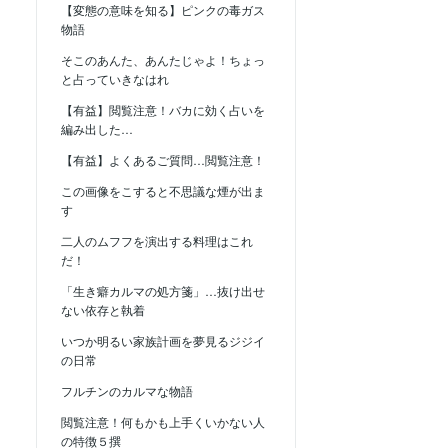
【変態の意味を知る】ピンクの毒ガス
物語
そこのあんた、あんたじゃよ！ちょっ
と占っていきなはれ
【有益】閲覧注意！バカに効く占いを
編み出した…
【有益】よくあるご質問…閲覧注意！
この画像をこすると不思議な煙が出ま
す
二人のムフフを演出する料理はこれ
だ！
「生き癖カルマの処方箋」…抜け出せ
ない依存と執着
いつか明るい家族計画を夢見るジジイ
の日常
フルチンのカルマな物語
閲覧注意！何もかも上手くいかない人
の特徴５撰