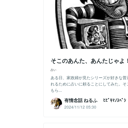
そこのあんた、あんたじゃよ
占い
ある日、家政婦が見たシリーズが好きな普
れるために占いに頼ることにしてみた。そ
もら...
有情念話 ねるふ ﾋﾋﾞｷﾏﾉｽﾍﾞｼ
2024/11/12 05:30