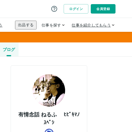
ブログ
有情念話 ねるふ ﾋﾋﾞｷﾏﾉ
ｽﾍﾞｼ