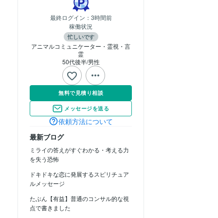
最終ログイン：
3時間前
稼働状況
忙しいです
アニマルコミュニケーター・霊視・言
霊
50代後半
男性
無料で見積り相談
メッセージを送る
依頼方法について
最新ブログ
ミライの答えがすぐわかる・考える力
を失う恐怖
ドキドキな恋に発展するスピリチュア
ルメッセージ
たぶん【有益】普通のコンサル的な視
点で書きました