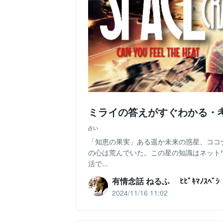
ミライの答えがすぐわかる・
占い
「知恵の果実」ある遥か未来の惑星、ココ
の心は荒んでいた。この星の知識はネット
活で...
有情念話 ねるふ ﾋﾋﾞｷﾏﾉｽﾍﾞｼ
2024/11/16 11:02