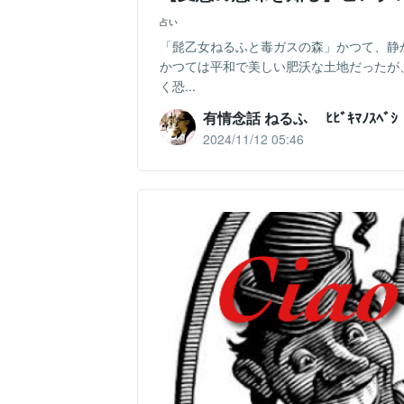
占い
「髭乙女ねるふと毒ガスの森」かつて、静
かつては平和で美しい肥沃な土地だったが
く恐...
有情念話 ねるふ ﾋﾋﾞｷﾏﾉｽﾍﾞｼ
2024/11/12 05:46