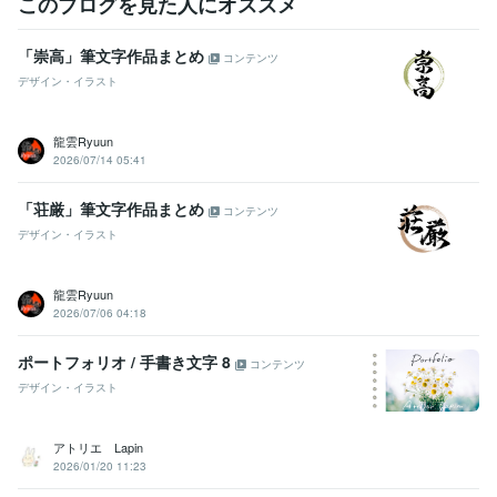
このブログを見た人にオススメ
ーカーへ提案した斬新な広告アイデアが入賞
ファッションビルを企
画プランニングし再生させ全国新聞に掲載
地方活性化イベントの企
「崇高」筆文字作品まとめ
コンテンツ
画提案。過疎地に2万人集める
デザイン・イラスト
資格・検定
普通自動車第一種運転免許
取得年 : 1988年
龍雲Ryuun
歯科技工士
取得年 : 1999年
2026/07/14 05:41
ビジネス・クリエイティブツール
「荘厳」筆文字作品まとめ
Excel:20年
PowerPoint:25年
Word:25年
freee:10年
弥生会計:20年
コンテンツ
Adobe Photoshop:30年
Adobe Premiere Pro:20年
Final Cut Pro:15年
デザイン・イラスト
Adobe Illustrator:25年
Canva:1年
Adobe InDesign:10年
Dreamweaver:15年
Painter:20年
Adobe After Effects:20年
龍雲Ryuun
Adobe Flash:20年
Adobe Dimension:10年
2026/07/06 04:18
その他ツール
ポートフォリオ / 手書き文字 8
霊視鑑定:30年
言霊祓い:30年
ビブリオマンシー:30年
コンテンツ
タロットリーディング:25年
八鏡占術:25年
デザイン・イラスト
ペンデュラムリーディング:25年
スピリチュアルコーチング:20年
スピリチュアルデザイン:20年
アトリエ Lapin
2026/01/20 11:23
得意分野
占い
言霊夢見スピリチュアル鑑定
守護霊視スピリチュアル鑑定
ペ