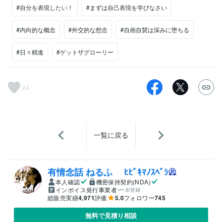
#自分を表現したい！
#まずは自己表現を学びなさい
#内向的な概念
#外交的な想念
#自画自賛は深みに堕ちる
#日々精進
#ゲットザグローリー
24
一覧に戻る
有情念話 ねるふ ﾋﾋﾞｷﾏﾉｽﾍﾞｼ
本人確認
機密保持契約(NDA)
インボイス発行事業者
未登録
総販売実績
4,971
評価
5.0
フォロワー
745
無料で見積り相談