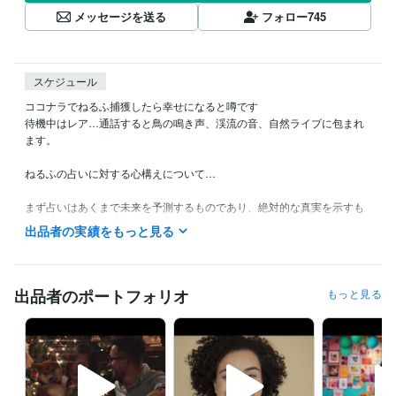
メッセージを送る
フォロー
745
スケジュール
ココナラでねるふ捕獲したら幸せになると噂です

待機中はレア…通話すると鳥の鳴き声、渓流の音、自然ライブに包まれ
ます。

ねるふの占いに対する心構えについて…

まず占いはあくまで未来を予測するものであり、絶対的な真実を示すも
のではないということを頭に入れて聞いてください。占いの結果は一つ
出品者の実績をもっと見る
の可能性であり実際にその通りになるかどうかは貴方の行動次第で変わ
ります。

占いをする際には自己責任で占いの結果に惑わされず自分自身の意思決
出品者のポートフォリオ
もっと見る
定に責任を持つことが重要。占いが自分の望む結果でなかった場合で
も、それは自分の選択や行動が原因だったかもしれません。

占いの結果に囚われず自分の直感や経験に耳を傾けることが大切。そし
て落ち着いて自分自身の内なる声や現実の状況を客観的に見ることが大
切だよ。
