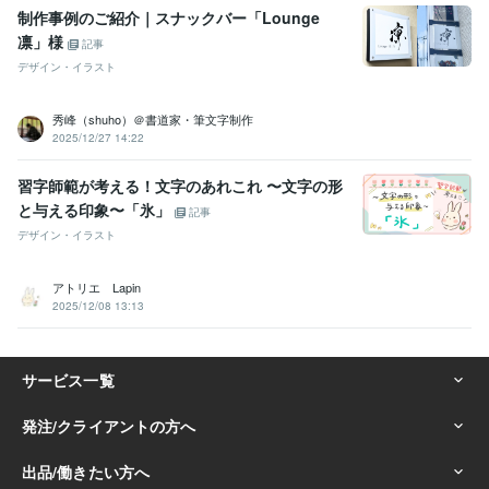
ットのスピリチュアル鑑定
制作事例のご紹介｜スナックバー「Lounge
行動変容
アファメーション
夢占い
言霊
チャネリング
ペット鑑定
凛」様
記事
ペットロス
コミュニケーター
生まれ変わり
サイコメトリー
デザイン・イラスト
集客・マーケティング相談
地域おこし企画プランナー
紙媒体の取材
編集制作
地方創生 新規事業
新規起業 資金繰り
ビジネススクール
秀峰（shuho）＠書道家・筆文字制作
セミナー 意識改革
コンサル 創業支援
補助金 労務 雇用
2025/12/27 14:22
アイデア 企画提案
プレゼン資料 制作
事業計画 運営
SEO対策 動画作成
習字師範が考える！文字のあれこれ 〜文字の形
語学力
と与える印象〜「氷」
記事
英語
日常会話レベル
デザイン・イラスト
インドネシア語
日常会話レベル
アトリエ Lapin
2025/12/08 13:13