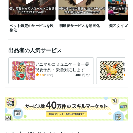
占いは楽しむマインドが基本。過度に期待しアゲ鑑定に依存することは
絶対に避けるべき。なぜなら占いに過剰な期待や依存心を抱くことで現
実から逃避をしてしまう可能性があるの。自分自身の力や努力を必ず信
ペット鑑定のサービスを映
明晰夢サービスを動画化
髭乙女イズム
じること。そして現実に向き合い小さくコツコツ行動をする決意が重要
像化
なんだ。

最後に占いは一つのエンターテイメントとして捉えてください。占いが
出品者の人気サービス
提供する未知なる世界やユニークな視点を笑いながら楽しむ余裕から新
たな刺激や気づき、未来の変換チャンスを得ることができるのよ、では
ではゲットザグローリー
アニマルコミュニケーター霊
静か
経験職種
視要予約・緊急対応します
教え
デザイナー / グラフィックデザイナー
経験年数 : 30年
ペットロスの魂を深掘りし時
を取
4.9
(1358)
400
円
/分
5.0
クリエイター / ライター・編集
空を超え生まれ変わり…響き
経験年数 : 30年
よ！
伝えます
ｺﾞｸﾘ
マーケティング / 広告・宣伝・プロモーション
経験年数 : 20年
メディア・出版・広告 / プロデューサー・ディレクター
経験年数 : 2
5年
ライフスタイル・その他 / 占い師
経験年数 : 30年
受賞歴
某全国流通ファッション雑誌にてファッションエディタとして執筆
民放テレビ局にてファッションスタイリング及び番組構成作家
広告
代理店にて企画プランナーとして企画提案を執筆
世界的な自動車メ