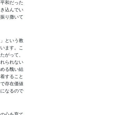
る平和だった
巻き込んでい
に振り撒いて
常」という教
ています。こ
したがって、
入れられない
しめる醜い結
執着すること
とで存在価値
果になるので
」の心を育て