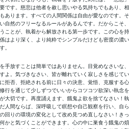
要です。慈悲は他者を赦し思いやる気持ちでもあり、
もあります。すべての人間関係は自由が愛なのです。
い自然のフリーなるルールがあるんです。だからこそ
うことが、執着から解放される第一歩です。この心を
係はより深く、より純粋でシンプルだけども密度の濃
す。
を手放すことは簡単ではありません。目覚めなさいな
すよ。気づきなさい、皆が離れていく寂しさを感じて
に拒否、拒絶される前に日々の決意、覚悟、克服する
修行を通じて少しずつでいいからコツコツ欲深い執念
が大切です。再度誦えます、餓鬼よ欲を捨てなさい！
だ人間ならば、深呼吸して瞑想や自己観察を行い、自
の回りの環境の変化として改め見つめ直しなさい！き
何かと気づくことができます。心の中に巣食う餓鬼の