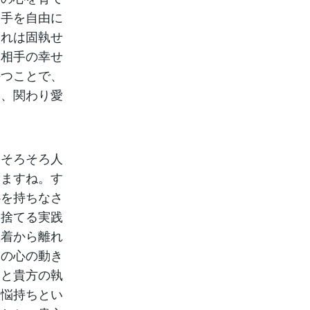
相手を自由に
それは固執せ
、相手の幸せ
持つことで、
い、関わり愛
、そろそろ人
いますね。す
心を持ちなさ
を捨てる実践
執着から離れ
らの心の動き
っと貴方の執
煩悩持ちとい