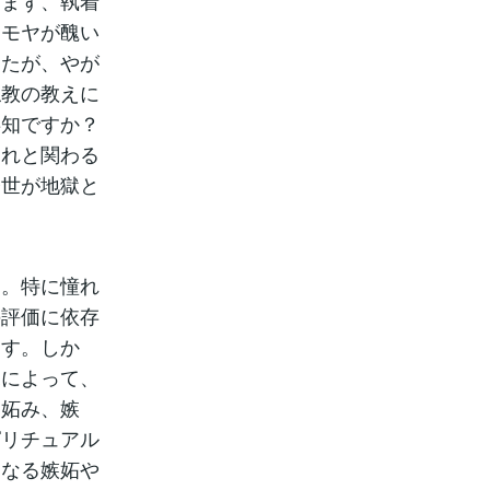
。まず、執着
ヤモヤが醜い
したが、やが
仏教の教えに
存知ですか？
それと関わる
今世が地獄と
す。特に憧れ
の評価に依存
ます。しか
況によって、
、妬み、嫉
ピリチュアル
らなる嫉妬や