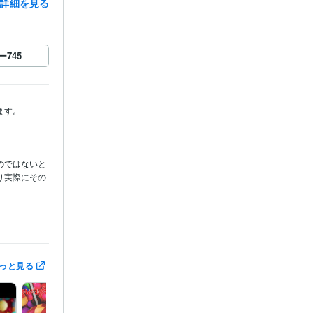
詳細を見る
ー
745
す。

のではないと
り実際にその
定に責任を持
の選択や行動
っと見る
て落ち着いて
絶対に避ける