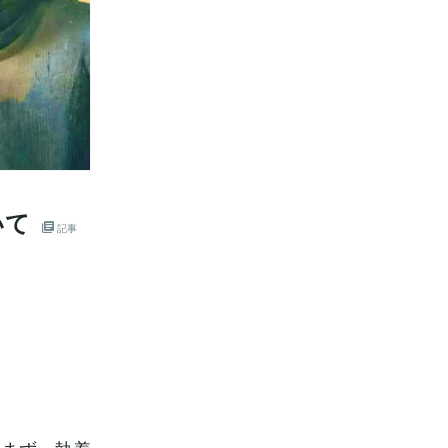
いて
記事