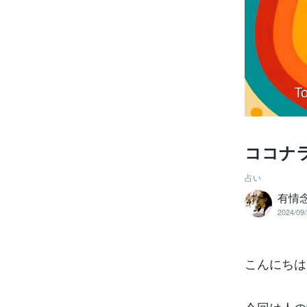
ココナ
占い
有情念
2024/09/
こんにちは