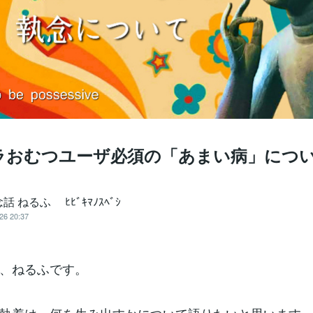
ラおむつユーザ必須の「あまい病」につ
話 ねるふ ﾋﾋﾞｷﾏﾉｽﾍﾞｼ
26 20:37
、ねるふです。