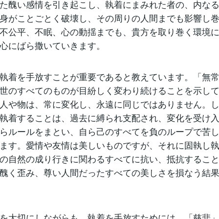
た醜い感情を引き起こし、執着にまみれた者の、内な
身がことごとく破壊し、その周りの人間までも影響し
不公平、不眠、心の動揺までも、貴方を取り巻く環境
心にばら撒いていきます。
執着を手放すことが重要であると教えています。「無
世のすべてのものが目紛しく変わり続けることを示し
人や物は、常に変化し、永遠に同じではありません。
執着することは、過去に縛られ支配され、変化を受け
らルールをまとい、自ら己のすべてを負のループで苦
ます。愛情や友情は美しいものですが、それに固執し
の自然の成り行きに関わるすべてに抗い、抵抗するこ
醜く歪み、尊い人間だったすべての美しさを損なう結
を大切にしながらも、執着を手放すためには、「慈悲