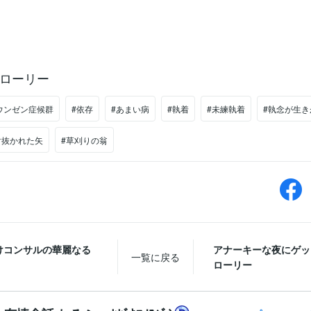
ローリー
ウンゼン症候群
#依存
#あまい病
#執着
#未練執着
#執念が生
射抜かれた矢
#草刈りの翁
けコンサルの華麗なる
アナーキーな夜にゲッ
一覧に戻る
ローリー