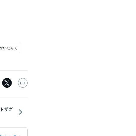
きがいなんて
トザグ