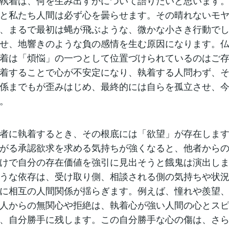
執着は、何を生み出すかについて語りたいと思います
と私たち人間は必ず心を曇らせます。その晴れないモ
、まるで最初は蝿が飛ぶような、微かな小さき行動で
せ、地響きのような負の感情を生む原因になります。
着は「煩悩」の一つとして位置づけられているのはご
着することで心が不安定になり、執着する人問わず、
係までもが歪みはじめ、最終的には自らを孤立させ、
。
者に執着するとき、その根底には「欲望」が存在しま
がる承認欲求を求める気持ちが強くなると、他者から
けで自分の存在価値を強引に見出そうと餓鬼は演出し
うな依存は、受け取り側、相談される側の気持ちや状
に相互の人間関係が揺らぎます。例えば、憧れや羨望
人からの無関心や拒絶は、執着心が強い人間の心とス
、自分勝手に残します。この自分勝手な心の傷は、さ