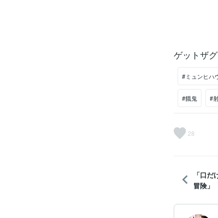
ゲットザグ
#ミュンヒハ
#餓鬼
#
28
「口だ
冒険」