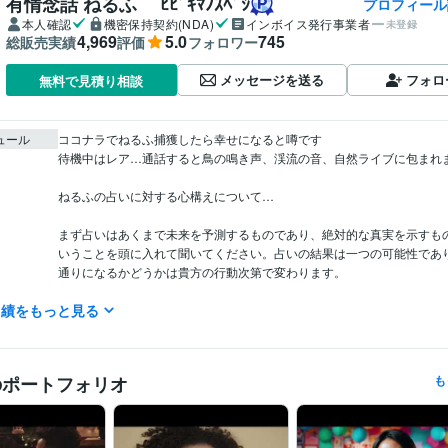
有情念話 ねるふ ﾋﾋﾞｷﾏﾉｽﾍﾞｼ
プロフィール
本人確認
機密保持契約(NDA)
インボイス発行事業者
未登録
4,969
5.0
745
総販売実績
評価
フォロワー
メッセージを送る
フォロ
無料で見積り相談
ュール
ココナラでねるふ捕獲したら幸せになると噂です

待機中はレア…通話すると鳥の鳴き声、渓流の音、自然ライブに包まれま
ねるふの占いに対する心構えについて…

まず占いはあくまで未来を予測するものであり、絶対的な真実を示すも
いうことを頭に入れて聞いてください。占いの結果は一つの可能性であ
通りになるかどうかは貴方の行動次第で変わります。

実績をもっと見る
占いをする際には自己責任で占いの結果に惑わされず自分自身の意思決
つことが重要。占いが自分の望む結果でなかった場合でも、それは自分
が原因だったかもしれません。

のポートフォリオ
も
占いの結果に囚われず自分の直感や経験に耳を傾けることが大切。そし
自分自身の内なる声や現実の状況を客観的に見ることが大切だよ。

占いは楽しむマインドが基本。過度に期待しアゲ鑑定に依存することは