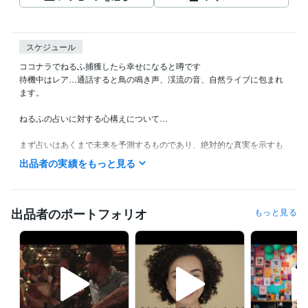
スケジュール
ココナラでねるふ捕獲したら幸せになると噂です

待機中はレア…通話すると鳥の鳴き声、渓流の音、自然ライブに包まれ
ます。

ねるふの占いに対する心構えについて…

まず占いはあくまで未来を予測するものであり、絶対的な真実を示すも
のではないということを頭に入れて聞いてください。占いの結果は一つ
出品者の実績をもっと見る
の可能性であり実際にその通りになるかどうかは貴方の行動次第で変わ
ります。

占いをする際には自己責任で占いの結果に惑わされず自分自身の意思決
出品者のポートフォリオ
もっと見る
定に責任を持つことが重要。占いが自分の望む結果でなかった場合で
も、それは自分の選択や行動が原因だったかもしれません。

占いの結果に囚われず自分の直感や経験に耳を傾けることが大切。そし
て落ち着いて自分自身の内なる声や現実の状況を客観的に見ることが大
切だよ。
