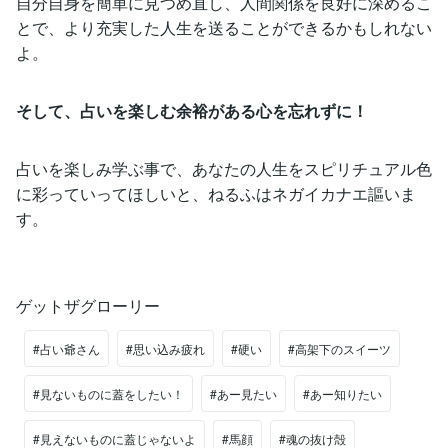
自分自身を簡単に見つめ直し、人間関係を良好に深めるこ
とで、より充実した人生を送ることができるかもしれない
よ。
そして、占いを楽しむ余裕がある心を忘れずに！
占いを楽しみ学ぶ事で、あなたの人生をスピリチュアル色
に彩っていってほしいと、ねるふはネガイカナエ謳いま
す。
ゲットザグローリー
#占い爺さん
#思い込み疲れ
#硬い
#高架下のスイーツ
#見ないものに蓋をしたい！
#あー見たい
#あー知りたい
#見えないものに蓋じゃないよ
#馬顔
#魂の抜け殻