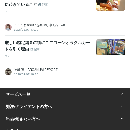
行動変容
アファメーション
夢占い
言霊
チャネリング
ペット鑑定
に起きていること
記事
ペットロス
コミュニケーター
生まれ変わり
サイコメトリー
占い
集客・マーケティング相談
地域おこし企画プランナー
紙媒体の取材
編集制作
地方創生 新規事業
新規起業 資金繰り
ビジネススクール
こころね＠迷いを整理し導く占い師
セミナー 意識改革
コンサル 創業支援
補助金 労務 雇用
2026/08/07 17:09
アイデア 企画提案
プレゼン資料 制作
事業計画 運営
SEO対策 動画作成
厳しい鑑定結果の後にユニコーンオラクルカー
語学力
ドを引く理由
記事
英語
日常会話レベル
占い
インドネシア語
日常会話レベル
神司 智｜ARCANUM REPORT
2026/08/07 16:20