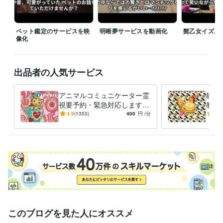
占いは楽しむマインドが基本。過度に期待しアゲ鑑定に依存することは
絶対に避けるべき。なぜなら占いに過剰な期待や依存心を抱くことで現
実から逃避をしてしまう可能性があるの。自分自身の力や努力を必ず信
ペット鑑定のサービスを映
明晰夢サービスを動画化
髭乙女イズム
じること。そして現実に向き合い小さくコツコツ行動をする決意が重要
像化
なんだ。

最後に占いは一つのエンターテイメントとして捉えてください。占いが
出品者の人気サービス
提供する未知なる世界やユニークな視点を笑いながら楽しむ余裕から新
たな刺激や気づき、未来の変換チャンスを得ることができるのよ、では
ではゲットザグローリー
アニマルコミュニケーター霊
静か
経験職種
視要予約・緊急対応します
教え
デザイナー / グラフィックデザイナー
経験年数 : 30年
ペットロスの魂を深掘りし時
を取
4.9
(1353)
400
円
/分
5.0
クリエイター / ライター・編集
空を超え生まれ変わり…響き
経験年数 : 30年
よ！
伝えます
ｺﾞｸﾘ
マーケティング / 広告・宣伝・プロモーション
経験年数 : 20年
メディア・出版・広告 / プロデューサー・ディレクター
経験年数 : 2
5年
ライフスタイル・その他 / 占い師
経験年数 : 30年
受賞歴
某全国流通ファッション雑誌にてファッションエディタとして執筆
民放テレビ局にてファッションスタイリング及び番組構成作家
広告
代理店にて企画プランナーとして企画提案を執筆
世界的な自動車メ
このブログを見た人にオススメ
ーカーへ提案した斬新な広告アイデアが入賞
ファッションビルを企