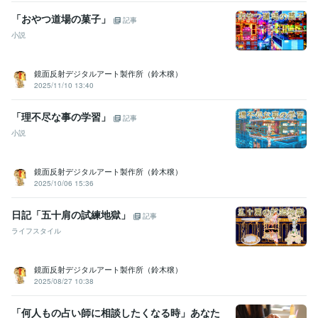
画プランニングし再生させ全国新聞に掲載
地方活性化イベントの企
「おやつ道場の菓子」
記事
画提案。過疎地に2万人集める
小説
資格・検定
普通自動車第一種運転免許
取得年 : 1988年
鏡面反射デジタルアート製作所（鈴木穣）
歯科技工士
取得年 : 1999年
2025/11/10 13:40
ビジネス・クリエイティブツール
「理不尽な事の学習」
Excel:20年
PowerPoint:25年
Word:25年
freee:10年
弥生会計:20年
記事
Adobe Photoshop:30年
Adobe Premiere Pro:20年
Final Cut Pro:15年
小説
Adobe Illustrator:25年
Canva:1年
Adobe InDesign:10年
Dreamweaver:15年
Painter:20年
Adobe After Effects:20年
鏡面反射デジタルアート製作所（鈴木穣）
Adobe Flash:20年
Adobe Dimension:10年
2025/10/06 15:36
その他ツール
日記「五十肩の試練地獄」
霊視鑑定:30年
言霊祓い:30年
ビブリオマンシー:30年
記事
タロットリーディング:25年
八鏡占術:25年
ライフスタイル
ペンデュラムリーディング:25年
スピリチュアルコーチング:20年
スピリチュアルデザイン:20年
鏡面反射デジタルアート製作所（鈴木穣）
2025/08/27 10:38
得意分野
占い
言霊夢見スピリチュアル鑑定
守護霊視スピリチュアル鑑定
ペ
ットのスピリチュアル鑑定
「何人もの占い師に相談したくなる時」あなた