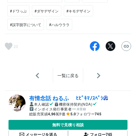
#ドワっぷ
#ダサデザイン
#キモデザイン
#誤字脱字について
#ハルウララ
23
一覧に戻る
有情念話 ねるふ ﾋﾋﾞｷﾏﾉｽﾍﾞｼ
本人確認
機密保持契約(NDA)
インボイス発行事業者
未登録
総販売実績
4,963
評価
5.0
フォロワー
745
無料で見積り相談
メッセージを送る
フォロー
745