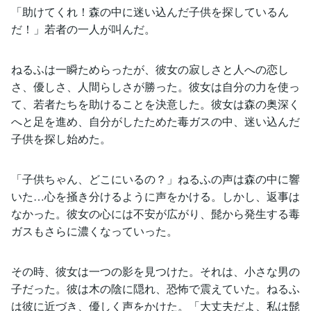
「助けてくれ！森の中に迷い込んだ子供を探しているん
だ！」若者の一人が叫んだ。
ねるふは一瞬ためらったが、彼女の寂しさと人への恋し
さ、優しさ、人間らしさが勝った。彼女は自分の力を使っ
て、若者たちを助けることを決意した。彼女は森の奥深く
へと足を進め、自分がしたためた毒ガスの中、迷い込んだ
子供を探し始めた。
「子供ちゃん、どこにいるの？」ねるふの声は森の中に響
いた…心を掻き分けるように声をかける。しかし、返事は
なかった。彼女の心には不安が広がり、髭から発生する毒
ガスもさらに濃くなっていった。
その時、彼女は一つの影を見つけた。それは、小さな男の
子だった。彼は木の陰に隠れ、恐怖で震えていた。ねるふ
は彼に近づき、優しく声をかけた。「大丈夫だよ、私は髭