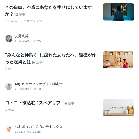
画プランニングし再生させ全国新聞に掲載
地方活性化イベントの企
その自由、本当にあなたを幸せにしています
画提案。過疎地に2万人集める
か？
記事
資格・検定
ビジネス・マーケティング
普通自動車第一種運転免許
取得年 : 1988年
歯科技工士
取得年 : 1999年
久野利英
2026/04/20 00:25
ビジネス・クリエイティブツール
Excel:20年
PowerPoint:25年
Word:25年
freee:10年
弥生会計:20年
"みんなと仲良く"に疲れたあなたへ。道徳が作
Adobe Photoshop:30年
Adobe Premiere Pro:20年
Final Cut Pro:15年
った呪縛とは
記事
Adobe Illustrator:25年
Canva:1年
Adobe InDesign:10年
Dreamweaver:15年
Painter:20年
Adobe After Effects:20年
占い
Adobe Flash:20年
Adobe Dimension:10年
Kay ヒューマンデザイン鑑定士
その他ツール
2025/09/24 05:10
霊視鑑定:30年
言霊祓い:30年
ビブリオマンシー:30年
タロットリーディング:25年
八鏡占術:25年
コトコト煮込む “スペアリブ”
記事
ペンデュラムリーディング:25年
スピリチュアルコーチング:20年
コラム
スピリチュアルデザイン:20年
得意分野
つむぎ（紬）♡心のデトックス
占い
言霊夢見スピリチュアル鑑定
守護霊視スピリチュアル鑑定
ペ
2025/11/09 23:25
ットのスピリチュアル鑑定