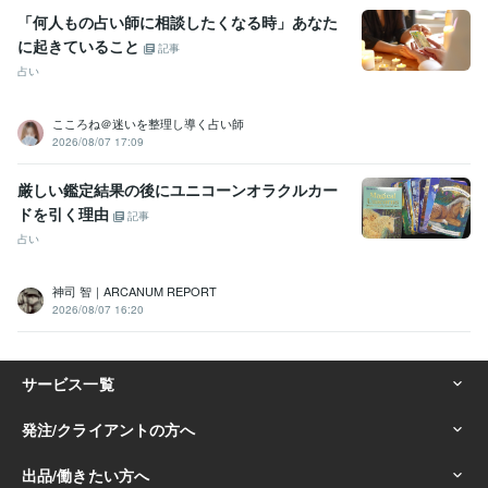
行動変容
アファメーション
夢占い
言霊
チャネリング
ペット鑑定
「何人もの占い師に相談したくなる時」あなた
ペットロス
コミュニケーター
生まれ変わり
サイコメトリー
集客・マーケティング相談
地域おこし企画プランナー
紙媒体の取材
に起きていること
記事
編集制作
占い
地方創生 新規事業
新規起業 資金繰り
ビジネススクール
セミナー 意識改革
コンサル 創業支援
補助金 労務 雇用
アイデア 企画提案
プレゼン資料 制作
事業計画 運営
こころね＠迷いを整理し導く占い師
SEO対策 動画作成
2026/08/07 17:09
語学力
厳しい鑑定結果の後にユニコーンオラクルカー
英語
日常会話レベル
ドを引く理由
インドネシア語
日常会話レベル
記事
占い
神司 智｜ARCANUM REPORT
2026/08/07 16:20