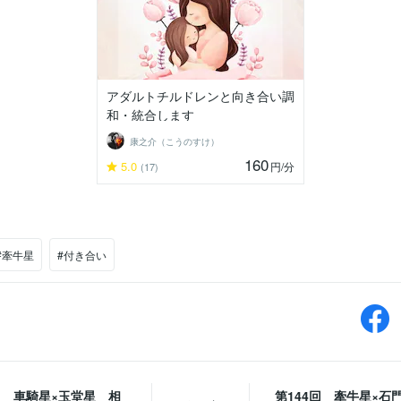
アダルトチルドレンと向き合い調
和・統合します
康之介（こうのすけ）
160
5.0
円
/分
(17)
#牽牛星
#付き合い
回 車騎星×玉堂星 相
第144回 牽牛星×石