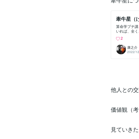
牽牛星につ
牽牛星（
算命学プチ講
いれば、全く
星」キーワ
2
感・責任感が
優等生タイプ
康之介
面目で誠実で
2022/12
います。常に
や友人恋人、
っきりしてい
ある思考や行
や社会、体制
タイプですか
に安定した世
るので、是非
他人との交
の星とも呼ば
価値観（考
見ていきた