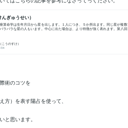
いてはこちらの記事を参考になさってっください。
けんぎゅうせい）
座算命学は生年月日から星を出します。１人につき、５か所出ます。同じ星が複数
バラバラな星の人もいます。中心に出た場合は、より特徴が強く表れます。第八回
ード自尊心・責任感・真面目・自制心・地位名誉・几帳面・誇り・プライド・集団
強い人です。常識や世間体、家柄や家風、社風などを気にして、みっともないこと
。礼儀礼節もきちんと守ろうとしますから、品格と同時に、人からの信頼も得られ
（こうのすけ）
、融通がきかないくらい自制心が働くので、特に面白味に欠けるとか、気弱にみら
/04
自分がいる場所や立場を全体的な目でとらえる冷静さは立派です。人によっては身
配偶者、時には子どもたちに要求がきつくなってしまうこともあります。しかし、
る限り、正しいと信じることを変更したりはしないでしょう。身についた勇気が、
動を自然に導きます。牽牛星は元々文官・お役人、公務員の星とされ、きっちりと
の流れに自分を合わせていける人です。自尊心の高さは一番で、古典的な考えや常
ら、時代の変化や新しい思考に次々とついていくのは難しいかもしれません。しか
界で生きていくことで、信用や名誉が培われていくのです。集団でいるとパワーが
組織に所属してください。苦労を表に出さず、スマートに手際よく動くその姿から
際術のコツを
れます。一方で、「これは無理だ」と判断するとあっさり後退する潔さも持ち合わ
え方）を表す陽占を使って、
いと思います。