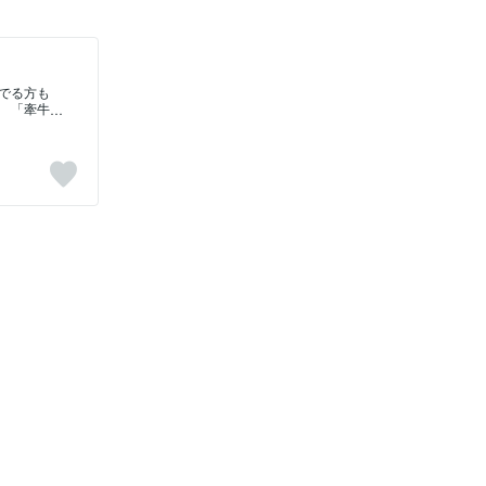
でる方も
 「牽牛
攻撃正義
はしない
ます。真
れる人も
近な家族
目的がは
柔軟性の
した組織
識に従う
し、平和
発揮され
エリート