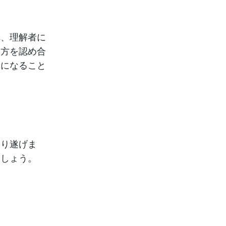
れ、理解者に
り方を認め合
者になること
やり遂げま
ましょう。