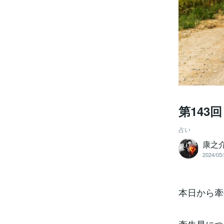
第143
占い
康之
2024/05/
本日から牽