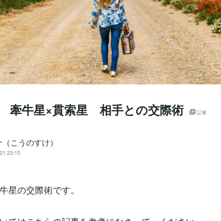
回 牽牛星×貫索星 相手との交際術
記事
介（こうのすけ）
21 23:15
牛星の交際術です。