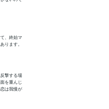
って、終始マ
もあります。
り反撃する場
体面を重んじ
の恋は我慢が