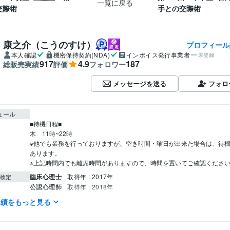
一覧に戻る
交際術
手との交際術
康之介（こうのすけ）
プロフィール
本人確認
機密保持契約(NDA)
インボイス発行事業者
未登録
917
4.9
187
総販売実績
評価
フォロワー
メッセージを送る
フォロ
ュール
■待機日程■

木　11時~22時

※他でも業務を行っておりますが、空き時間・曜日が出来た場合は、待
あります。

臨床心理士
取得年 : 2017年
検定
公認心理師
取得年 : 2018年
産業カウンセラー
取得年 : 2010年
実績をもっと見る
占い
算命学鑑定
臨床心理カウンセリング
分野