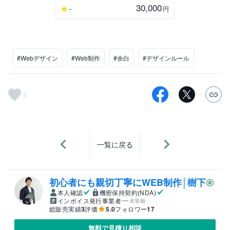
30,000
-
円
#Webデザイン
#Web制作
#余白
#デザインルール
5
一覧に戻る
初心者にも親切丁寧にWEB制作│樹下
本人確認
機密保持契約(NDA)
インボイス発行事業者
未登録
総販売実績
3
評価
5.0
フォロワー
17
無料で見積り相談