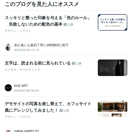
このブログを見た人にオススメ
スッキリと整った印象を与える「色のルール」
失敗しないための配色の基本
記事
デザイン・イラスト
初心者にも親切丁寧にWEB制作│樹下
2026/03/08 12:19
文字は、読まれる前に見られている
記事
ビジネス・マーケティング
KHZ ART
2026/07/28 09:44
デモサイトの写真を差し替えて、カフェサイト
風にアレンジしてみました！
記事
デザイン・イラスト
HANA HAPPY 87