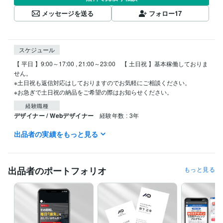
メッセージを送る
フォロー
17
スケジュール
【 平日 】9:00～17:00 , 21:00～23:00　【 土日祝 】基本稼働しておりま
せん。

※土日祝も返信対応はしておりますのでお気軽にご相談ください。

※お急ぎで土日祝の納品をご希望の際はお知らせください。
経験職種
デザイナー / Webデザイナー
経験年数 : 3年
出品者の実績をもっと見る
資格・検定
司書
取得年 : 2011年
プログラミング言語・フレームワーク
出品者のポートフォリオ
もっと見る
CSS:2年
HTML:2年
JavaScript:2年
Sass:2年
ビジネス・クリエイティブツール
WordPress:2年
Adobe Photoshop:4年
Canva:3年
ChatGPT:2年
得意分野