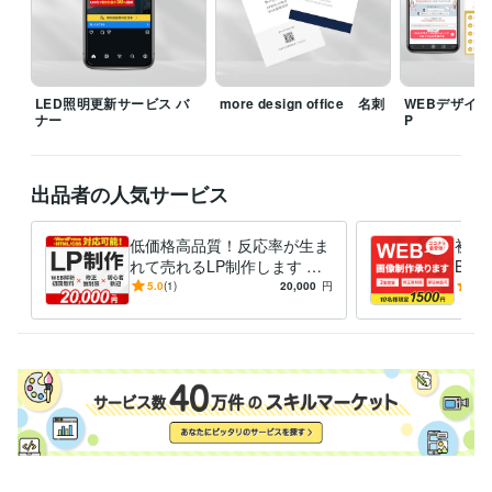
Web制作・HP作成・EC構築
LP制作
LED照明更新サービス バ
more design office 名刺
WEBデザイン
ナー
P
出品者の人気サービス
低価格高品質！反応率が生ま
初心
れて売れるLP制作します WE
B掲
B解析1回無料で公開後の改善
ラが
5.0
(1)
20,000
円
5.0
まで。スマホ最適化対応
「親
価」