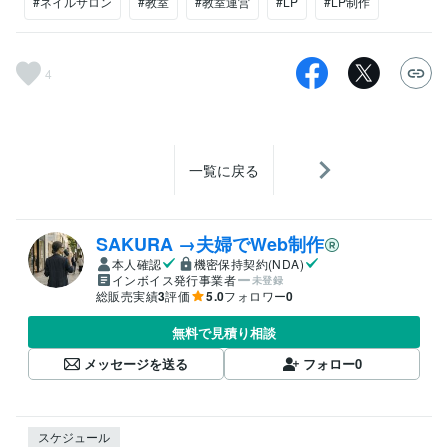
#ネイルサロン
#教室
#教室運営
#LP
#LP制作
4
一覧に戻る
SAKURA →夫婦でWeb制作
本人確認
機密保持契約(NDA)
インボイス発行事業者
未登録
総販売実績
3
評価
5.0
フォロワー
0
無料で見積り相談
メッセージを送る
フォロー
0
スケジュール