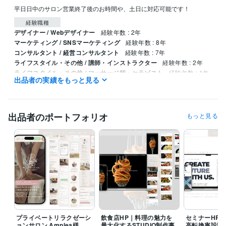
平日日中のサロン営業終了後のお時間や、土日に対応可能です！
経験職種
デザイナー / Webデザイナー
経験年数 : 2年
マーケティング / SNSマーケティング
経験年数 : 8年
コンサルタント / 経営コンサルタント
経験年数 : 7年
ライフスタイル・その他 / 講師・インストラクター
経験年数 : 2年
ライフスタイル・その他 / マッサージ師・セラピスト
経験年数 : 1年
出品者の実績をもっと見る
資格・検定
Webクリエイター能力認定
取得年 : 2016年
ネットマーケティング検定
取得年 : 2016年
出品者のポートフォリオ
もっと見る
Google広告（旧GoogleAdWords）認定資格
取得年 : 2018年
Google Marketing platform 認定資格
取得年 : 2018年
色彩検定2級
取得年 : 2017年
ITパスポート
取得年 : 2017年
プログラミング言語・フレームワーク
CSS:2年
Google Apps Script:5年
HTML:3年
Java:2年
JavaScript:2年
Objective-C:2年
PHP:1年
PL/SQL:1年
Sass:1年
ビジネス・クリエイティブツール
プライベートリラクゼーシ
飲食店HP｜料理の魅力を
セミナーHP
Excel:12年
Google サイト:12年
Google スプレッドシート:9年
ョンサロン Amplea様
最大化するSTUDIO制作事
高転換率設計S