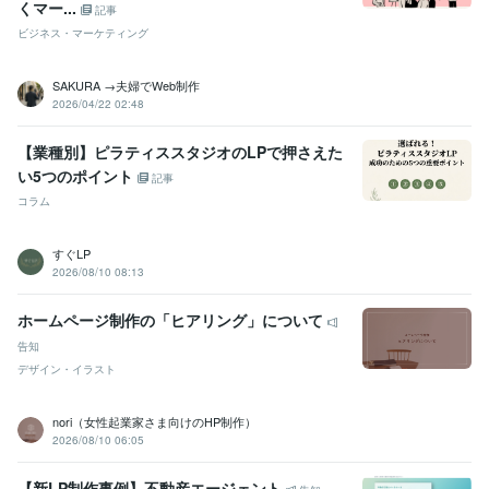
くマー...
記事
ビジネス・マーケティング
SAKURA →夫婦でWeb制作
2026/04/22 02:48
【業種別】ピラティススタジオのLPで押さえた
い5つのポイント
記事
コラム
すぐLP
2026/08/10 08:13
ホームページ制作の「ヒアリング」について
告知
デザイン・イラスト
nori（女性起業家さま向けのHP制作）
2026/08/10 06:05
【新LP制作事例】不動産エージェント