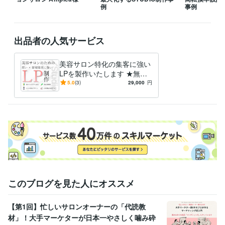
Google スライド:9年
Google ドキュメント:9年
Numbers:10年
例
事例
PowerPoint:12年
Word:12年
Shopify:5年
Google Analytics:5年
Google BigQuery:5年
Google Search Console:5年
Google Tag Manager:5年
Adobe Photoshop:8年
Canva:4年
出品者の人気サービス
Figma:2年
STUDIO:2年
得意分野
美容サロン特化の集客に強い
Web制作・HP作成・EC構築
Webデザイン
LPを製作いたします ★無料
個別相談OK！★ 大手マーケ
5.0
(3)
29,000
円
語学力
ターの集客特化の導線設計！
英語
ビジネスレベル
このブログを見た人にオススメ
【第1回】忙しいサロンオーナーの「代読教
材」！大手マーケターが日本一やさしく噛み砕