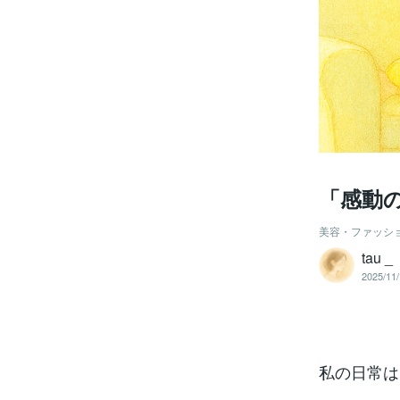
「感動
美容・ファッシ
tau _
2025/11/
私の日常は