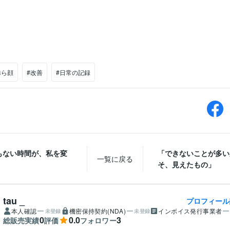
赤ら顔
#改善
#日常の記録
もない時間が、私を変
「できないことが多い
一覧に戻る
そ、見えたもの」
tau _
プロフィール
本人確認
機密保持契約(NDA)
インボイス発行事業者
未登録
未登録
0
0.0
3
総販売実績
評価
フォロワー