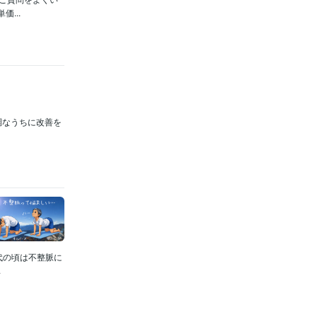
...
調なうちに改善を
代の頃は不整脈に
.