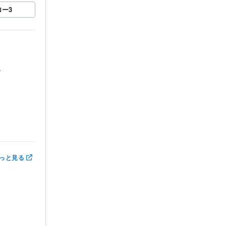
ロー
3


っと見る