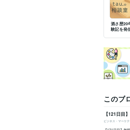
酒さ歴20
験記を発
このブ
【121日
ビジネス・マーケテ
【121日目】