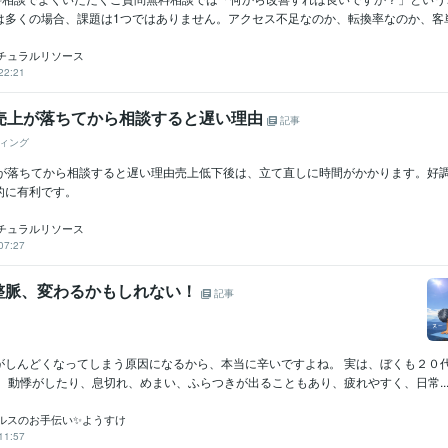
多くの場合、課題は1つではありません。アクセス不足なのか、転換率なのか、客単価
チュラルリソース
22:21
】売上が落ちてから相談すると遅い理由
記事
ィング
上が落ちてから相談すると遅い理由売上低下後は、立て直しに時間がかかります。好
的に有利です。
チュラルリソース
07:27
整脈、変わるかもしれない！
記事
がしんどくなってしまう原因になるから、本当に辛いですよね。 実は、ぼくも２０
 動悸がしたり、息切れ、めまい、ふらつきが出ることもあり、疲れやすく、日常..
ルスのお手伝い✨ようすけ
11:57