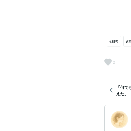
#相談
#
2
「何で
えた」