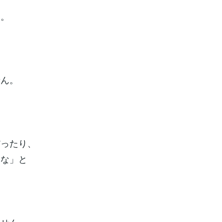
た。
せん。
だったり、
いな」と