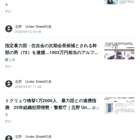
事
学び
北野 Under Shield代表
2026/05/12 03:36
指定暴力団・住吉会の次期会長候補とされる幹
部の男（75）を逮捕…1003万円相当のアルフ...
記事
学び
北野 Under Shield代表
2026/04/07 11:38
トクリュウ検挙1万2000人 暴力団との連携指
摘 25年組織犯罪情勢・警察庁｜北野 Un...
記
事
学び
北野 Under Shield代表