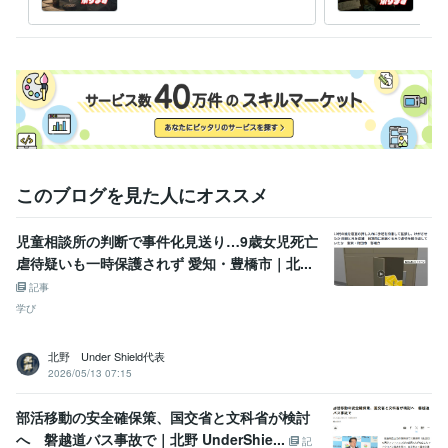
前に状況を整理｜トラブル悩
相談
国人情報入手・検挙　10回以上
刑事課長賞、警備課長賞、署長賞　
み
多数
得意分野
悩み相談・カウンセリング
トラブルの全体像整理と通れる道のご提
案
裏社会・夜の街に関わる危険の見極め
話を引き出し 整理して言語
化する聞き取り
住まい・美容・生活相談
事件・ニュースを警察目線で噛み砕いて解
説
お墓参り代行（清掃・お参り・写真報告）
お墓まわりの状態確
このブログを見た人にオススメ
認・簡易点検
お墓まわりの防犯・管理に関するアドバイス
児童相談所の判断で事件化見送り…9歳女児死亡
虐待疑いも一時保護されず 愛知・豊橋市｜北...
記事
学び
北野 Under Shield代表
2026/05/13 07:15
部活移動の安全確保策、国交省と文科省が検討
へ 磐越道バス事故で｜北野 UnderShie...
記