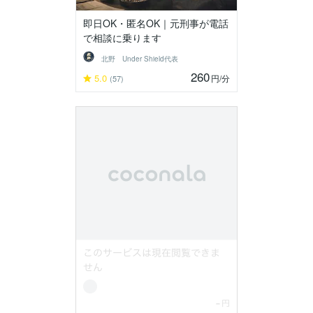
即日OK・匿名OK｜元刑事が電話
で相談に乗ります
北野 Under Shield代表
260
5.0
円
/分
(57)