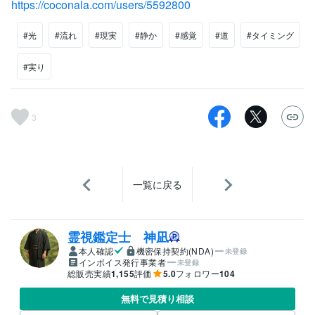
https://coconala.com/users/5592800
#光
#流れ
#現実
#静か
#感覚
#道
#タイミング
#実り
3
一覧に戻る
霊視鑑定士 神凪
本人確認
機密保持契約(NDA)
未登録
インボイス発行事業者
未登録
総販売実績
1,155
評価
5.0
フォロワー
104
無料で見積り相談