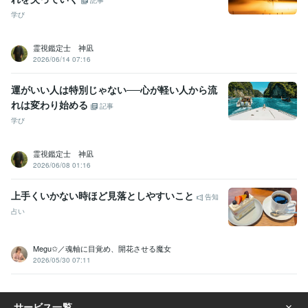
記事
学び
霊視鑑定士 神凪
2026/06/14 07:16
運がいい人は特別じゃない──心が軽い人から流
れは変わり始める
記事
学び
霊視鑑定士 神凪
2026/06/08 01:16
上手くいかない時ほど見落としやすいこと
告知
占い
Megu✩／魂軸に目覚め、開花させる魔女
2026/05/30 07:11