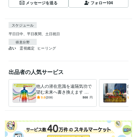
メッセージを送る
フォロー
104
スケジュール
平日日中、平日夜間、土日祝日
得意分野
占い
霊視鑑定
ヒーリング
出品者の人気サービス
他人の潜在意識を遠隔気功で
金貨
望む未来へ書き換えます 相
しま
手の心・態度・行動が変わら
別公
5.0
(208)
500
円
5.0
ない“最後の壁”から突破しま
受け
す