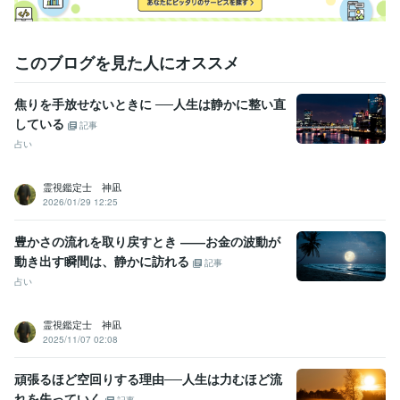
このブログを見た人にオススメ
焦りを手放せないときに ──人生は静かに整い直
している
記事
占い
霊視鑑定士 神凪
2026/01/29 12:25
豊かさの流れを取り戻すとき ――お金の波動が
動き出す瞬間は、静かに訪れる
記事
占い
霊視鑑定士 神凪
2025/11/07 02:08
頑張るほど空回りする理由──人生は力むほど流
れを失っていく