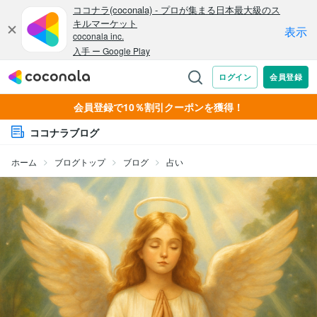
会員登録で10％割引クーポンを獲得！
ココナラブログ
ホーム
ブログトップ
ブログ
占い