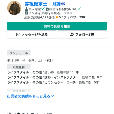
霊視鑑定士 月詠
本人確認
機密保持契約(NDA)
インボイス発行事業者
未登録
総販売実績
4,124
評価
5.0
フォロワー
238
無料で見積り相談
メッセージを送る
フォロー
238
スケジュール
平日日中、平日夜間、土日・祝日
経験職種
ライフスタイル・その他 / 占い師
経験年数 : 10年
ライフスタイル・その他 / 講師・インストラクター
経験年数 : 8年
ライフスタイル・その他 / カウンセラー・コーチ
経験年数 : 5年
得意分野
出品者の実績をもっと見る
占い
霊視鑑定
ヒーリング