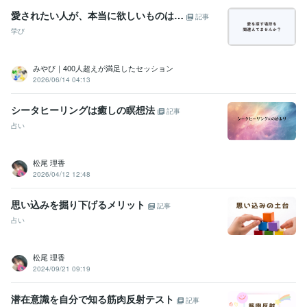
愛されたい人が、本当に欲しいものは…
記事
学び
みやび｜400人超えが満足したセッション
2026/06/14 04:13
シータヒーリングは癒しの瞑想法
記事
占い
松尾 理香
2026/04/12 12:48
思い込みを掘り下げるメリット
記事
占い
松尾 理香
2024/09/21 09:19
潜在意識を自分で知る筋肉反射テスト
記事