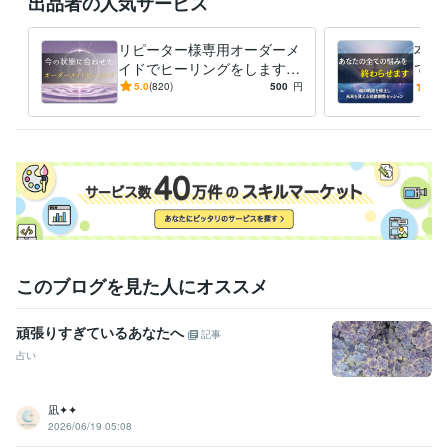
出品者の人気サービス
リピーター様専用オーダーメ
本日
イドでヒーリングをします
ての
今の悩みに寄り添い、最適な
いと
5.0
(820)
500
円
4.9
波動調整で未来を整えます
輝き
さい
このブログを見た人にオススメ
頑張りすぎているあなたへ
記事
占い
凪✦✦
2026/06/19 05:08