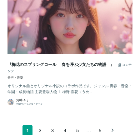
『梅花のスプリングコール ―春を呼ぶ少女たちの物語―』
コンテ
ンツ
音声・音楽
オリジナル曲とオリジナル小説のコラボ作品です。ジャンル 青春・音楽・
学園・成長物語 主要登場人物 1. 梅野 春花（うめ...
河崎ゆう
2026/02/09 12:57
…
1
2
3
4
5
5