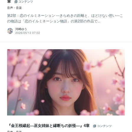
章
コンテンツ
音声・音楽
第2部：恋のイルミネーション ―きらめきの距離と、ほどけない想い―こ
の物語は「恋のイルミネーション物語」の第2部の作品で...
河崎ゆう
2026/05/13 07:02
『金王桜縁起―巫女姉妹と縁断ちの妖怪―』4章
コンテンツ