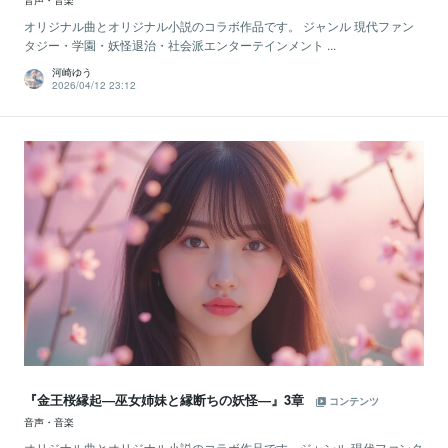
音声・音楽
オリジナル曲とオリジナル小説のコラボ作品です。 ジャンル 現代ファン
タジー・学園・妖怪退治・社会派エンターテインメント ...
河崎ゆう
2026/04/12 23:12
『金王桜縁起―巫女姉妹と縁断ちの妖怪―』3章
コンテンツ
音声・音楽
オリジナル曲とオリジナル小説のコラボ作品です。ジャンル 現代ファンタ