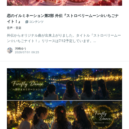
恋のイルミネーション第2部 外伝『ストロベリームーン☆いちごナ
イト！』
コンテンツ
音声・音楽
外伝からオリジナル曲が出来上がりました。タイトル『ストロベリームー
ン☆いちごナイト！』リリースは7/12予定しています。...
河崎ゆう
2026/07/01 09:25