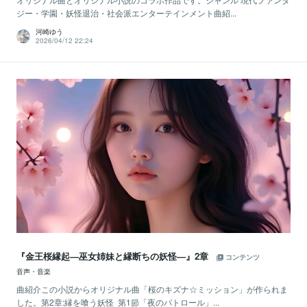
ジー・学園・妖怪退治・社会派エンターテインメント曲紹...
河崎ゆう
2026/04/12 22:24
『金王桜縁起―巫女姉妹と縁断ちの妖怪―』2章
コンテンツ
音声・音楽
曲紹介この小説からオリジナル曲「桜のキズナ☆ミッション」が作られま
した。第2章:縁を喰う妖怪 第1節「夜のパトロール」...