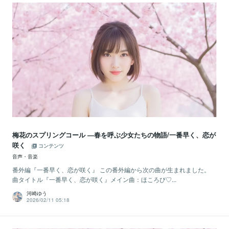
梅花のスプリングコール ―春を呼ぶ少女たちの物語/一番早く、恋が
咲く
コンテンツ
音声・音楽
番外編『一番早く、恋が咲く』 この番外編から次の曲が生まれました。
曲タイトル『一番早く、恋が咲く』メイン曲：ほころび♡...
河崎ゆう
2026/02/11 05:18