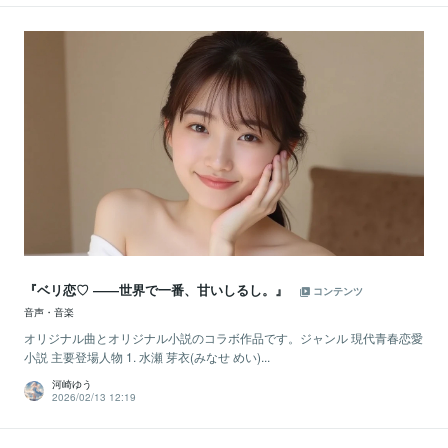
『ベリ恋♡ ――世界で一番、甘いしるし。』
コンテンツ
音声・音楽
オリジナル曲とオリジナル小説のコラボ作品です。ジャンル 現代青春恋愛
小説 主要登場人物 1. 水瀬 芽衣(みなせ めい)...
河崎ゆう
2026/02/13 12:19