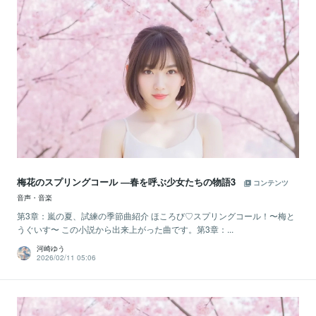
梅花のスプリングコール ―春を呼ぶ少女たちの物語3
コンテンツ
音声・音楽
第3章：嵐の夏、試練の季節曲紹介 ほころび♡スプリングコール！〜梅と
うぐいす〜 この小説から出来上がった曲です。第3章：...
河崎ゆう
2026/02/11 05:06