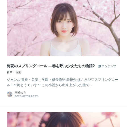
梅花のスプリングコール ―春を呼ぶ少女たちの物語2
コンテンツ
音声・音楽
ジャンル 青春・音楽・学園・成長物語 曲紹介 ほころび♡スプリングコー
ル！〜梅とうぐいす〜 この小説から出来上がった曲で...
河崎ゆう
2026/02/09 20:20