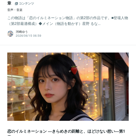
章
コンテンツ
音声・音楽
この物語は「恋のイルミネーション物語」の第2部の作品です。■登場人物
（第2部最適構成）◆メイン（物語を動かす）星野 るな...
河崎ゆう
2026/06/15 06:59
恋のイルミネーション ―きらめきの距離と、ほどけない想い―第1