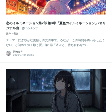
恋のイルミネーション第2部 第3章『夏色のイルミネーション』/オリ
ジナル曲
コンテンツ
音声・音楽
テーマ：にぎやかな夏祭りの光の中で、るなが「この時間を終わらせたく
ない」と初めて強く願う夏。第1節「浴衣と、待ち合わせの...
河崎ゆう
2026/07/31 23:55