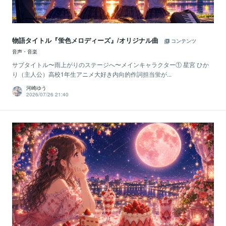
物語タイトル『蛍色メロディーズ』/オリジナル曲
コンテンツ
音声・音楽
サブタイトル〜雨上がりのステージへ〜メインキャラクター① 星宮 ひか
り（主人公）高校1年生アニメ大好き内向的作詞担当蛍が...
河崎ゆう
2026/07/26 21:40