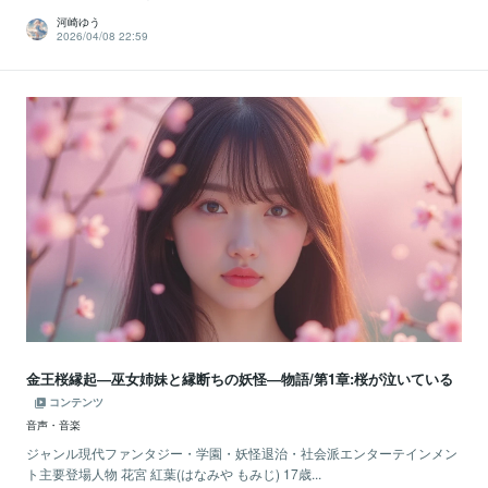
河崎ゆう
2026/04/08 22:59
金王桜縁起―巫女姉妹と縁断ちの妖怪―物語/第1章:桜が泣いている
コンテンツ
音声・音楽
ジャンル現代ファンタジー・学園・妖怪退治・社会派エンターテインメン
ト主要登場人物 花宮 紅葉(はなみや もみじ) 17歳...