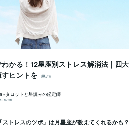
でわかる！12星座別ストレス解消法｜四
癒すヒントを
記事
oha⭐タロットと星読みの鑑定師
15 07:38
「ストレスのツボ」は月星座が教えてくれるかも