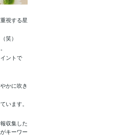
を重視する星
す（笑）
す。
ポイントで
軽やかに吹き
っています。
情報収集した
化がキーワー