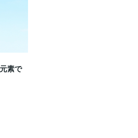
大元素で
？