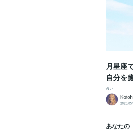
月星座
自分を
占い
Kot
2025/05/
あなたの