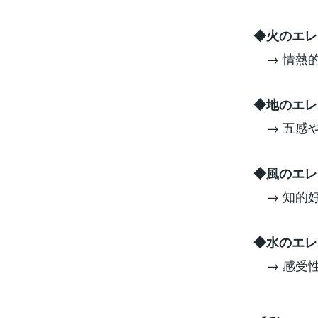
◆火のエレ
→ 情熱的
◆地のエレ
→ 五感や
◆風のエレ
→ 知的
◆水のエレ
→ 感受