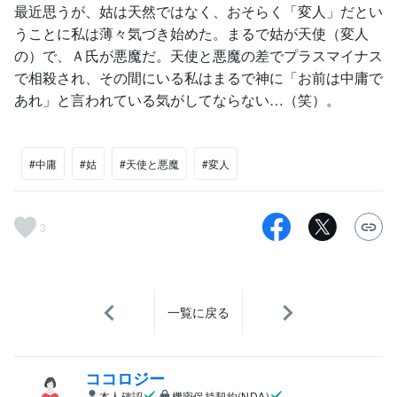
最近思うが、姑は天然ではなく、おそらく「変人」だとい
うことに私は薄々気づき始めた。まるで姑が天使（変人
の）で、Ａ氏が悪魔だ。天使と悪魔の差でプラスマイナス
で相殺され、その間にいる私はまるで神に「お前は中庸で
あれ」と言われている気がしてならない…（笑）。
#中庸
#姑
#天使と悪魔
#変人
3
一覧に戻る
ココロジー
本人確認
機密保持契約(NDA)