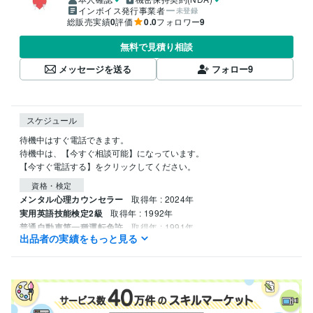
インボイス発行事業者
未登録
総販売実績
0
評価
0.0
フォロワー
9
無料で見積り相談
メッセージを送る
フォロー
9
スケジュール
待機中はすぐ電話できます。

待機中は、【今すぐ相談可能】になっています。

【今すぐ電話する】をクリックしてください。
資格・検定
メンタル心理カウンセラー
取得年 : 2024年
実用英語技能検定2級
取得年 : 1992年
普通自動車第一種運転免許
取得年 : 1991年
出品者の実績をもっと見る
ビジネス・クリエイティブツール
Adobe Photoshop:3年
Adobe Illustrator:3年
Word:9年