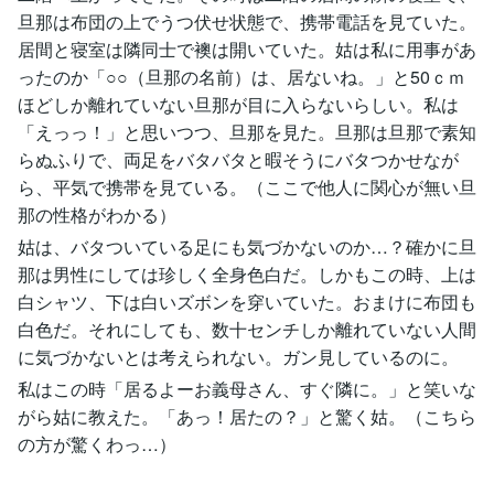
旦那は布団の上でうつ伏せ状態で、携帯電話を見ていた。
居間と寝室は隣同士で襖は開いていた。姑は私に用事があ
ったのか「○○（旦那の名前）は、居ないね。」と50ｃｍ
ほどしか離れていない旦那が目に入らないらしい。私は
「えっっ！」と思いつつ、旦那を見た。旦那は旦那で素知
らぬふりで、両足をバタバタと暇そうにバタつかせなが
ら、平気で携帯を見ている。（ここで他人に関心が無い旦
那の性格がわかる）
姑は、バタついている足にも気づかないのか…？確かに旦
那は男性にしては珍しく全身色白だ。しかもこの時、上は
白シャツ、下は白いズボンを穿いていた。おまけに布団も
白色だ。それにしても、数十センチしか離れていない人間
に気づかないとは考えられない。ガン見しているのに。
私はこの時「居るよーお義母さん、すぐ隣に。」と笑いな
がら姑に教えた。「あっ！居たの？」と驚く姑。（こちら
の方が驚くわっ…）