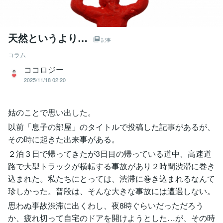
天然というより…
記事
コラム
ココロジー
2025/11/18 02:20
姑のことで思い出した。
以前「息子の部屋」のタイトルで投稿した記事があるが、
その時に起きた出来事がある。
２泊３日で帰ってきたが3日目の帰っている道中、高速道
路で大型トラックが横転する事故があり２時間渋滞に巻き
込まれた。私たちにとっては、渋滞に巻き込まれるなんて
珍しかった。普段は、そんな大きな事故には遭遇しない。
思わぬ事故渋滞に出くわし、夜8時ぐらいだっただろう
か、疲れ切って自宅のドアを開けようとした…が、その時