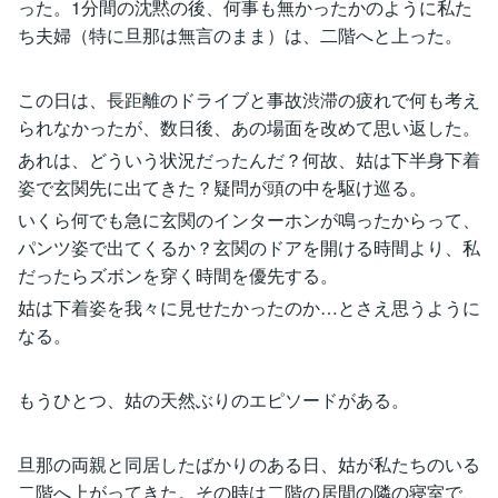
った。1分間の沈黙の後、何事も無かったかのように私た
ち夫婦（特に旦那は無言のまま）は、二階へと上った。
この日は、長距離のドライブと事故渋滞の疲れで何も考え
られなかったが、数日後、あの場面を改めて思い返した。
あれは、どういう状況だったんだ？何故、姑は下半身下着
姿で玄関先に出てきた？疑問が頭の中を駆け巡る。
いくら何でも急に玄関のインターホンが鳴ったからって、
パンツ姿で出てくるか？玄関のドアを開ける時間より、私
だったらズボンを穿く時間を優先する。
姑は下着姿を我々に見せたかったのか…とさえ思うように
なる。
もうひとつ、姑の天然ぶりのエピソードがある。
旦那の両親と同居したばかりのある日、姑が私たちのいる
二階へ上がってきた。その時は二階の居間の隣の寝室で、