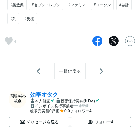
#製造業
#セブンイレブン
#ファミマ
#ローソン
#会計
#列
#反復
4
一覧に戻る
効率オタク
本人確認
機密保持契約(NDA)
インボイス発行事業者
未登録
総販売実績
0
評価
0.0
フォロワー
4
メッセージを送る
フォロー
4