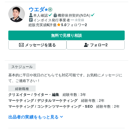
ウエダ⭐︎
本人確認
機密保持契約(NDA)
インボイス発行事業者
未登録
総販売実績
6
評価
5.0
フォロワー
2
無料で見積り相談
メッセージを送る
フォロー
2
スケジュール
基本的に平日や祝日のどちらでも対応可能です。お気軽にメッセージに
て、ご連絡下さい！
経験職種
クリエイター / ライター・編集
経験年数 : 3年
マーケティング / デジタルマーケティング
経験年数 : 2年
マーケティング / コンテンツマーケティング・SEO
経験年数 : 2年
出品者の実績をもっと見る
得意分野
集客・マーケティング相談
デジタル広告の運用