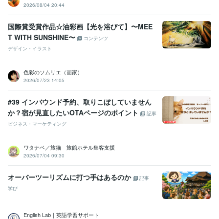
2026/08/04 20:44
国際賞受賞作品☆油彩画【光を浴びて】〜MEE
T WITH SUNSHINE〜
コンテンツ
デザイン・イラスト
色彩のソムリエ（画家）
2026/07/23 14:05
#39 インバウンド予約、取りこぼしていません
か？宿が見直したいOTAページのポイント
記事
ビジネス・マーケティング
ワタナベ／旅猫 旅館ホテル集客支援
2026/07/04 09:30
オーバーツーリズムに打つ手はあるのか
記事
学び
English Lab｜英語学習サポート