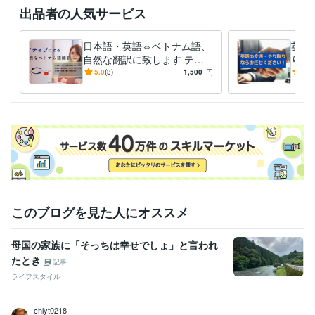
学歴
出品者の人気サービス
ジェイムズクック大学
2017年1月 ~ 2019年12月
語学力
日本語・英語⇔ベトナム語、
英語
英語
ネイティブレベル
自然な翻訳に致します テキ
り取
ベトナム語
日常会話レベル
スト翻訳に加え、動画の翻訳
S上
5.0
(3)
1,500
円
5.0
（STRファイル）も対応！
本格
応！
このブログを見た人にオススメ
母国の家族に「そっちは幸せでしょ」と言われ
たとき
記事
ライフスタイル
chlyt0218