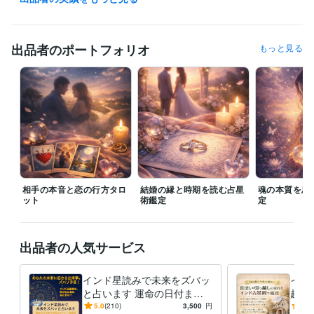
管理 / 経理
経験年数 : 6年
ライフスタイル・その他 / 占い師
経験年数 : 12年
出品者のポートフォリオ
もっと見る
受賞歴
『復縁の教科書』サイトの占い記事を監修
「12星座×4血液型で解
読！当たる恋愛占い 相性診断大全」著
スピリチュアル記事連載（心
の整え方）
鑑定文の書き方と構成ワーク講座
資格・検定
メンタル心理カウンセラー
取得年 : 2023年
ビジネス・クリエイティブツール
STORES:2年
Canva:4年
相手の本音と恋の行方タロ
結婚の縁と時期を読む占星
魂の本質を思
ット
得意分野
術鑑定
定
占い
タロット占いとカウンセリングで導きます
開運タロット♡今必
要なメッセージをお届け
インド星読みで未来をズバッと占います
出品者の人気サービス
インド星読みで未来をズバッ
イン
と占います 運命の日付まで
越し
丸見えのインド占星術☆
住ま
5.0
(210)
3,500
円
5.0