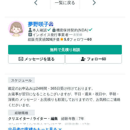
一覧に戻る
夢野咲子
本人確認
機密保持契約(NDA)
インボイス発行事業者
未登録
総販売実績
326
評価
5.0
フォロワー
60
無料で見積り相談
メッセージを送る
フォロー
60
スケジュール
鑑定のお申込みは24時間・365日受け付けております。

お返事が翌日になることもございますが、平日・週末・祝日や、早朝・
深夜の メッセージ・お見積りも歓迎しておりますので、お気軽にご連絡
くださいませ。
経験職種
クリエイター / ライター・編集
経験年数 : 7年
エンジニア / システムエンジニア
経験年数 : 17年
出品者の実績をもっと見る
PM・PO・ディレクター / プロジェクトリーダー
経験年数 : 10年