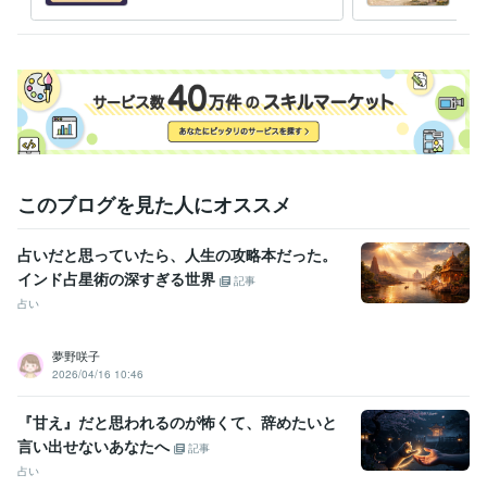
入の
定
このブログを見た人にオススメ
占いだと思っていたら、人生の攻略本だった。
インド占星術の深すぎる世界
記事
占い
夢野咲子
2026/04/16 10:46
『甘え』だと思われるのが怖くて、辞めたいと
言い出せないあなたへ
記事
占い