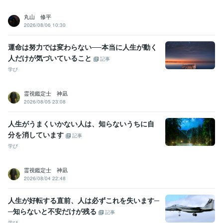
丸山 修平
2026/08/06 10:30
運命は努力では変わらない──本当に人生が動く
人だけが気づいていること
記事
学び
霊視鑑定士 神凪
2026/08/05 23:08
人生がうまくいかない人は、知らないうちに自
分を消しています
記事
学び
霊視鑑定士 神凪
2026/08/04 22:48
人生が好転する直前、人は必ずこれを失います─
─知らないと不安だけが残る
記事
学び