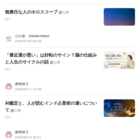
無責任な人のホロスコープ
記事
占い
心の泉 SolutionHeart
2026/07/02 04:03
「最近運が悪い」は好転のサイン？脳の仕組み
と人生のサイクルの話
記事
占い
夢野咲子
2026/06/17 12:48
AI鑑定と、人が読むインド占星術の違いについ
て
記事
占い
夢野咲子
2026/06/16 22:31