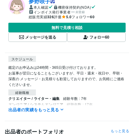
夢野咲子
本人確認
機密保持契約(NDA)
インボイス発行事業者
未登録
総販売実績
326
評価
5.0
フォロワー
60
無料で見積り相談
メッセージを送る
フォロー
60
スケジュール
鑑定のお申込みは24時間・365日受け付けております。

お返事が翌日になることもございますが、平日・週末・祝日や、早朝・
深夜の メッセージ・お見積りも歓迎しておりますので、お気軽にご連絡
くださいませ。
経験職種
クリエイター / ライター・編集
経験年数 : 7年
エンジニア / システムエンジニア
経験年数 : 17年
出品者の実績をもっと見る
PM・PO・ディレクター / プロジェクトリーダー
経験年数 : 10年
管理 / 経理
経験年数 : 6年
ライフスタイル・その他 / 占い師
経験年数 : 12年
出品者のポートフォリオ
もっと見る
受賞歴