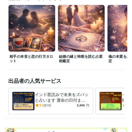
『復縁の教科書』サイトの占い記事を監修
「12星座×4血液型で解
読！当たる恋愛占い 相性診断大全」著
スピリチュアル記事連載（心
の整え方）
鑑定文の書き方と構成ワーク講座
資格・検定
メンタル心理カウンセラー
取得年 : 2023年
ビジネス・クリエイティブツール
STORES:2年
Canva:4年
相手の本音と恋の行方タロ
結婚の縁と時期を読む占星
魂の本質を思
ット
得意分野
術鑑定
定
占い
タロット占いとカウンセリングで導きます
開運タロット♡今必
要なメッセージをお届け
インド星読みで未来をズバッと占います
出品者の人気サービス
インド星読みで未来をズバッ
イン
と占います 運命の日付まで
職・
丸見えのインド占星術☆
職・
5.0
(210)
3,500
円
5.0
天職