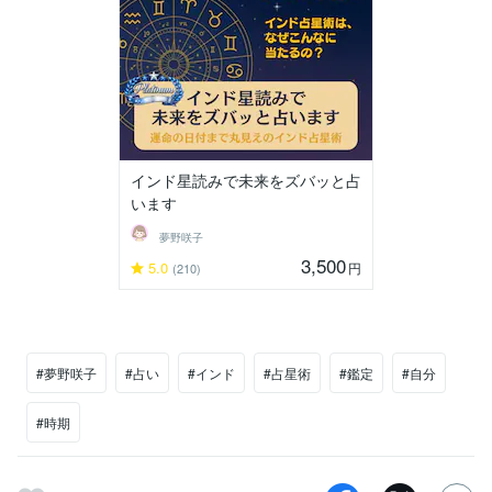
インド星読みで未来をズバッと占
います
夢野咲子
3,500
5.0
円
(210)
#夢野咲子
#占い
#インド
#占星術
#鑑定
#自分
#時期