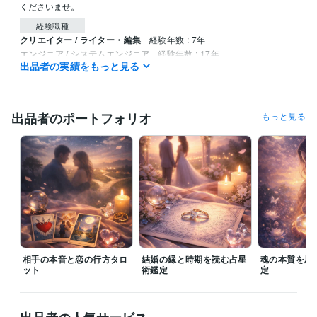
くださいませ。
経験職種
クリエイター / ライター・編集
経験年数 : 7年
エンジニア / システムエンジニア
経験年数 : 17年
出品者の実績をもっと見る
PM・PO・ディレクター / プロジェクトリーダー
経験年数 : 10年
管理 / 経理
経験年数 : 6年
ライフスタイル・その他 / 占い師
経験年数 : 12年
出品者のポートフォリオ
もっと見る
受賞歴
『復縁の教科書』サイトの占い記事を監修
「12星座×4血液型で解
読！当たる恋愛占い 相性診断大全」著
スピリチュアル記事連載（心
の整え方）
鑑定文の書き方と構成ワーク講座
資格・検定
メンタル心理カウンセラー
取得年 : 2023年
ビジネス・クリエイティブツール
STORES:2年
Canva:4年
相手の本音と恋の行方タロ
結婚の縁と時期を読む占星
魂の本質を思
ット
得意分野
術鑑定
定
占い
タロット占いとカウンセリングで導きます
開運タロット♡今必
要なメッセージをお届け
インド星読みで未来をズバッと占います