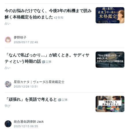
今のお悩みだけでなく、今後3年の転機まで読み
解く本格鑑定を始めました
告知
占い
夢野咲子
2026/05/17 22:46
「なんで私ばっかり…」が続くとき。サディサ
ティという時期の話
記事
占い
星宿カナタ｜ヴェーダ占星術鑑定士
2025/12/28 13:51
「頑張れ」を英語で考えると
記事
学び
統合運命調律師 Jack
2025/12/15 06:35