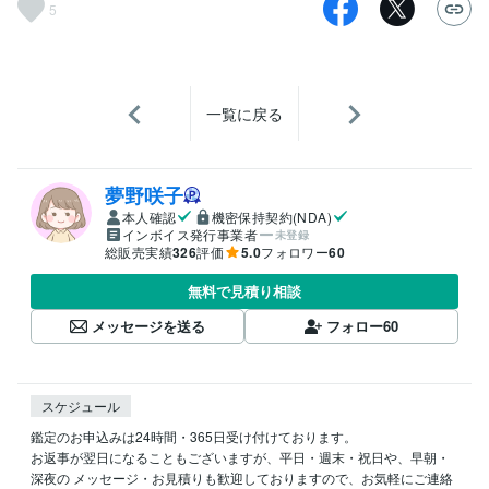
5
一覧に戻る
夢野咲子
本人確認
機密保持契約(NDA)
インボイス発行事業者
未登録
総販売実績
326
評価
5.0
フォロワー
60
無料で見積り相談
メッセージを送る
フォロー
60
スケジュール
鑑定のお申込みは24時間・365日受け付けております。

お返事が翌日になることもございますが、平日・週末・祝日や、早朝・
深夜の メッセージ・お見積りも歓迎しておりますので、お気軽にご連絡