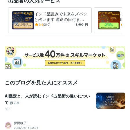
出品者の人気サービス
インド星読みで未来をズバッ
イン
と占います 運命の日付まで
職・
丸見えのインド占星術☆
職・
5.0
(210)
3,500
円
5.0
天職
このブログを見た人にオススメ
AI鑑定と、人が読むインド占星術の違いについ
て
記事
占い
夢野咲子
2026/06/16 22:31