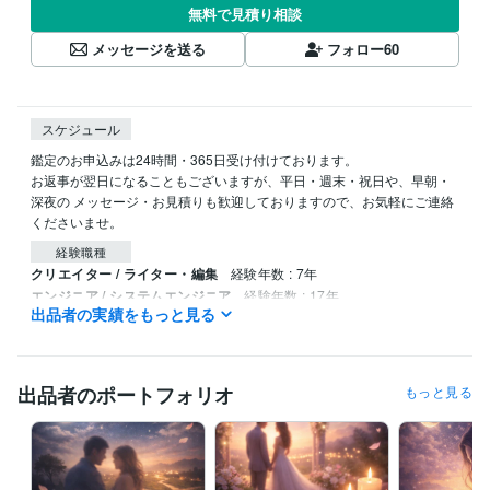
無料で見積り相談
メッセージを送る
フォロー
60
スケジュール
鑑定のお申込みは24時間・365日受け付けております。

お返事が翌日になることもございますが、平日・週末・祝日や、早朝・
深夜の メッセージ・お見積りも歓迎しておりますので、お気軽にご連絡
くださいませ。
経験職種
クリエイター / ライター・編集
経験年数 : 7年
エンジニア / システムエンジニア
経験年数 : 17年
出品者の実績をもっと見る
PM・PO・ディレクター / プロジェクトリーダー
経験年数 : 10年
管理 / 経理
経験年数 : 6年
ライフスタイル・その他 / 占い師
経験年数 : 12年
出品者のポートフォリオ
もっと見る
受賞歴
『復縁の教科書』サイトの占い記事を監修
「12星座×4血液型で解
読！当たる恋愛占い 相性診断大全」著
スピリチュアル記事連載（心
の整え方）
鑑定文の書き方と構成ワーク講座