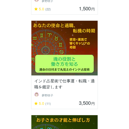
夢野咲子
1,500
5.0
円
(22)
インド占星術で仕事運・転職・適
職を鑑定します
夢野咲子
3,500
5.0
円
(11)