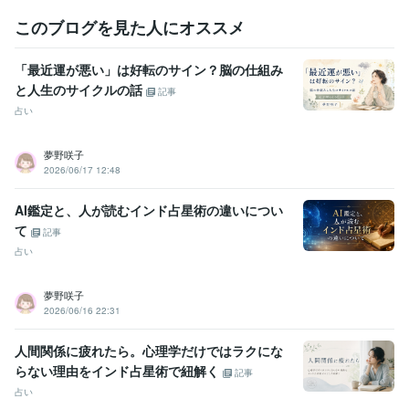
このブログを見た人にオススメ
「最近運が悪い」は好転のサイン？脳の仕組み
と人生のサイクルの話
記事
占い
夢野咲子
2026/06/17 12:48
AI鑑定と、人が読むインド占星術の違いについ
て
記事
占い
夢野咲子
2026/06/16 22:31
人間関係に疲れたら。心理学だけではラクにな
らない理由をインド占星術で紐解く
記事
占い