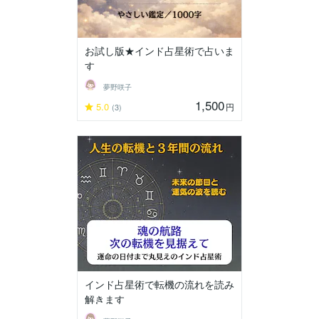
お試し版★インド占星術で占いま
す
夢野咲子
1,500
5.0
円
(3)
インド占星術で転機の流れを読み
解きます