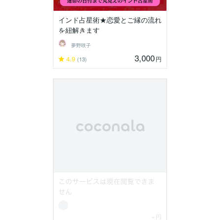
インド占星術★恋愛とご縁の流れ
を紐解きます
夢野咲子
3,000
4.9
円
(13)