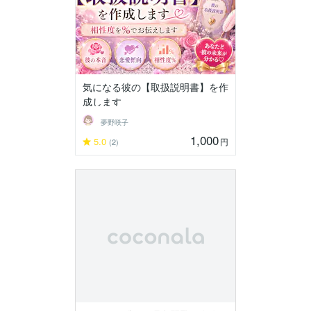
気になる彼の【取扱説明書】を作
成します
夢野咲子
1,000
5.0
円
(2)