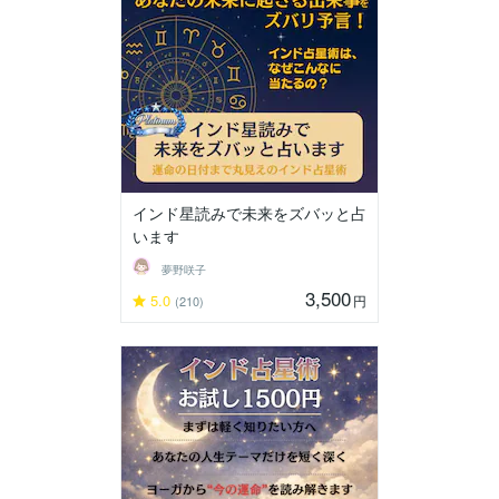
インド星読みで未来をズバッと占
います
夢野咲子
3,500
5.0
円
(210)