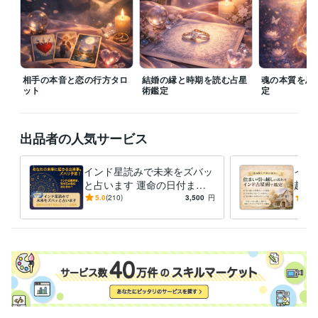
資格・検定
メンタル心理カウンセラー
取得年 : 2023年
ビジネス・クリエイティブツール
STORES:2年
Canva:4年
相手の本音と恋の行方タロ
結婚の縁と時期を読む占星
魂の本質を思
ット
得意分野
術鑑定
定
占い
タロット占いとカウンセリングで導きます
開運タロット♡今必
要なメッセージをお届け
インド星読みで未来をズバッと占います
出品者の人気サービス
インド星読みで未来をズバッ
イン
と占います 運命の日付まで
越し
丸見えのインド占星術☆
住ま
5.0
(210)
3,500
円
5.0
入の
定