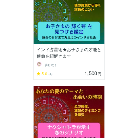
インド占星術★お子さまの才能と
使命を紐解きます
夢野咲子
1,500
5.0
円
(4)