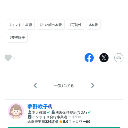
#インド占星術
#占い師の本音
#可能性
#本音
#夢野咲子
5
一覧に戻る
夢野咲子
本人確認
機密保持契約(NDA)
インボイス発行事業者
未登録
総販売実績
326
評価
5.0
フォロワー
60