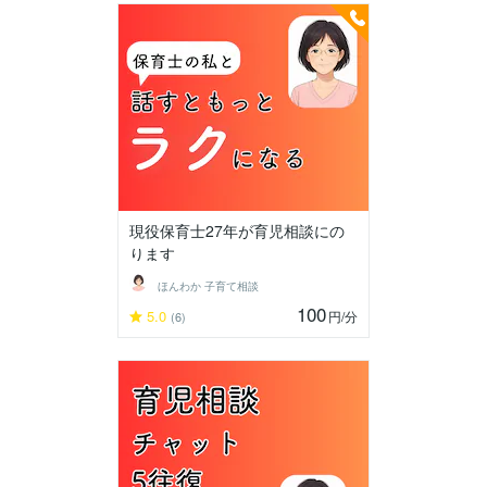
現役保育士27年が育児相談にの
ります
ほんわか 子育て相談
100
5.0
円
/分
(6)