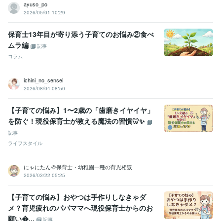
ayuso_po
2026/05/01 10:29
保育士13年目が寄り添う子育てのお悩み②食べ
ムラ編
記事
コラム
ichini_no_sensei
2026/08/04 08:50
【子育ての悩み】1〜2歳の「歯磨きイヤイヤ」
を防ぐ！現役保育士が教える魔法の習慣🦷✨
記事
ライフスタイル
にゃにたん＠保育士・幼稚園一種の育児相談
2026/03/22 05:25
【子育ての悩み】おやつは手作りしなきゃダ
メ？育児疲れのパパママへ現役保育士からのお
願い...
記事