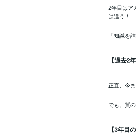
2年目はア
は違う！
「知識を詰
【過去2
正直、今ま
でも、質の
【3年目