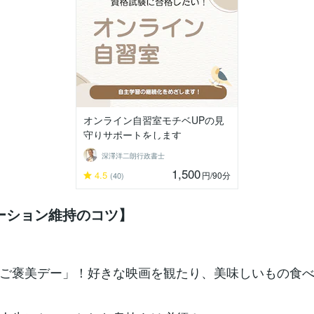
オンライン自習室モチベUPの見
守りサポートをします
深澤洋二朗行政書士
1,500
4.5
円
/90分
(40)
ーション維持のコツ】
ご褒美デー」！好きな映画を観たり、美味しいもの食