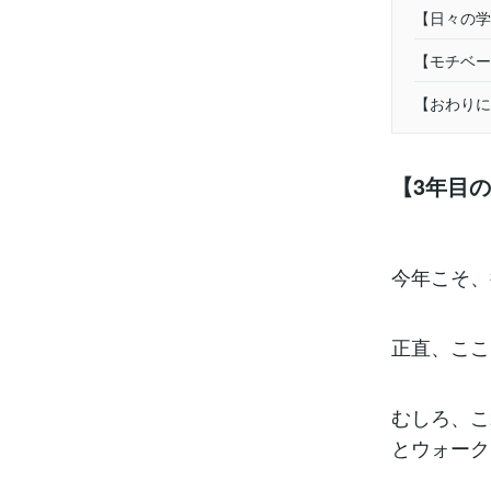
【日々の学
【モチベー
【おわりに
【3年目
今年こそ、
正直、ここ
むしろ、こ
とウォーク