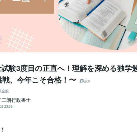
士試験3度目の正直へ！理解を深める独学
挑戦、今年こそ合格！〜
記事
業全般
洋二朗行政書士
02 23:36
！